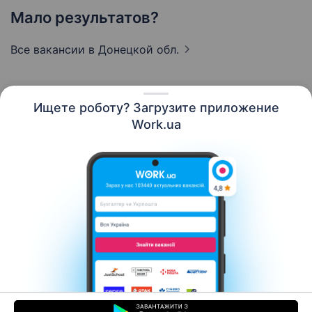
Мало результатов?
Все вакансии
в Донецкой обл.
Ищете роботу? Загрузите приложение
Русский
Work.ua
Ресурсы
Контакты
О нас
Карьера
Новости Work.ua
Помощь
Условия использования