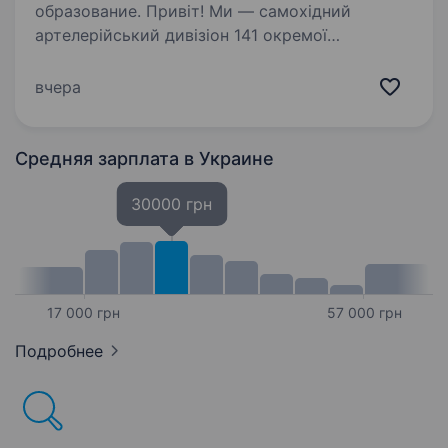
образование. Привіт! Ми — самохідний
артелерійський дивізіон 141 окремої
механізованої бригади, молодий, але вже
ефективний підрозділ, який бореться за мир і
вчера
безпеку України. Наше головне завдання —
захищати наших людей і країну,…
Средняя зарплата
в Украине
30000 грн
17 000 грн
57 000 грн
Подробнее