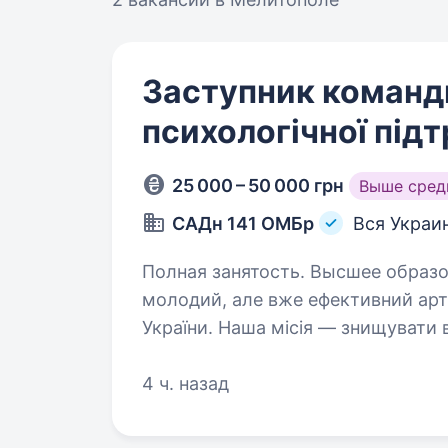
Заступник команди
психологічної під
25 000 – 50 000 грн
Выше сред
САДн 141 ОМБр
Вся Украи
Полная занятость. Высшее образование. Привіт! Ми — САД
молодий, але вже ефективний арт
України. Наша місія — знищувати
підтримуючи один одного та цін
4 ч. назад