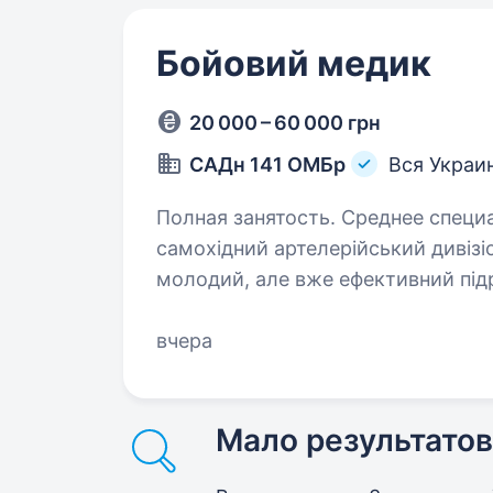
Бойовий медик
20 000 – 60 000 грн
САДн 141 ОМБр
Вся Украи
Полная занятость. Среднее специальное о
самохідний артелерійський дивізіо
молодий, але вже ефективний підр
України. Наше головне завдання —
вчера
Мало результатов