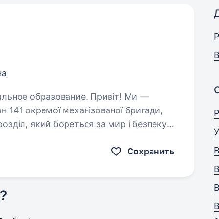
Р
В
на
бразование. Привіт! Ми —
н 141 окремої механізованої бригади,
Р
озділ, який бореться за мир і безпеку
У
 захищати наших людей і країну,…
В
Сохранить
В
В
?
В