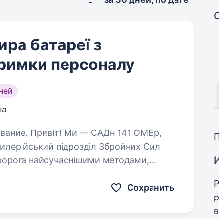
ра батареї з
тримки персоналу
ней
на
н 141 ОМБр,
илерійський підрозділ Збройних Сил
 ворога найсучаснішими методами,
уючи кожне життя. Ми прагнемо…
Р
Сохранить
р
в