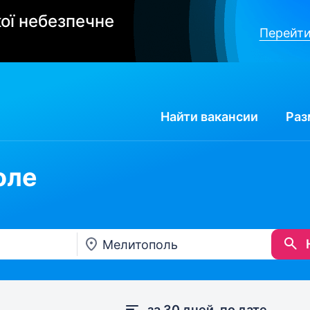
ої небезпечне
Перейти
Найти
вакансии
Раз
оле
за 30 дней, по дате