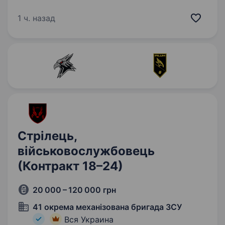
обов’язку захисників, яка стоїть на сторожі
безпеки України. Якщо ти прагнеш долучитися
1 ч. назад
до захисту рідної землі,…
Стрілець,
військовослужбовець
(Контракт 18–24)
20 000 – 120 000 грн
41 окрема механізована бригада ЗСУ
Вся Украина