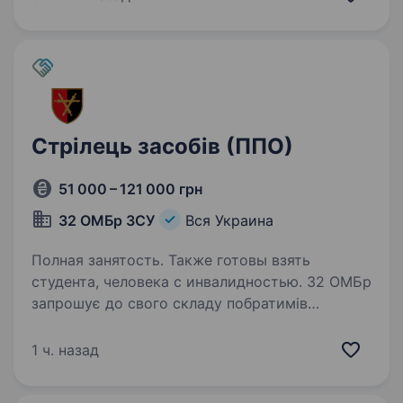
Дотримання правил…
Стрілець засобів (ППО)
51 000 – 121 000 грн
32 ОМБр ЗСУ
Вся Украина
Полная занятость. Также готовы взять
студента, человека с инвалидностью. 32 ОМБр
запрошує до свого складу побратимів
та посестер, які наближатимуть нашу
перемогу. З лютого 2023 року відважно
1 ч. назад
тримаємо оборону на визначених ділянках
фронту. Військовослужбовці 32 ОМБр