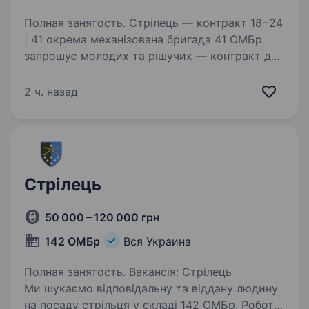
Полная занятость. Стрілець — контракт 18−24
| 41 окрема механізована бригада 41 ОМБр
запрошує молодих та рішучих — контракт для
віку 18−24 роки з привабливими умовами для
стрільців. Що гарантуємо: Одразу при
2 ч. назад
підписанні — 200 000…
Стрілець
50 000 – 120 000 грн
142 ОМБр
Вся Украина
Полная занятость. Вакансія: Стрілець
Ми шукаємо відповідальну та віддану людину
на посаду стрільця у складі 142 ОМБр. Робота