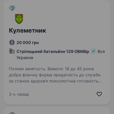
Кулеметник
20 000 грн
Cтрілецький батальйон 129 ОВМБр
Вся
Украина
Полная занятость. Вимоги: 18 до 45 років
добра фізичну форма придатність до служби
за станом здоров’я психологічна готовність
до роботи в зоні бойових дій Умови роботи:
мобілізація до кінця воєнного стану або
3 ч. назад
служба…