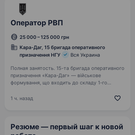
прагнуть повернути…
Оператор РВП
25 000 – 125 000 грн
Кара-Даг, 15 бригада оперативного
призначення НГУ
Вся Украина
Полная занятость. 15-та бригада оперативного
призначення «Кара-Даг» — військове
формування, що входить до складу 1-го
корпусу Національної Гвардії України «Азов».
Бригада шукає фахівців в батальйони та інші
1 ч. назад
підрозділи. Обов’язки:…
Резюме — первый шаг
к новой