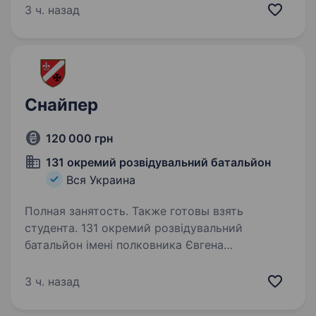
десь у Польщі? Втомився перевіряти у ТГ-
3 ч. назад
каналах, де сьогодні роздають…
Снайпер
120 000 грн
131 окремий розвідувальний батальйон
Вся Украина
Полная занятость. Также готовы взять
студента. 131 окремий розвідувальний
батальйон імені полковника Євгена
Коновальця — військова частина тактичного
рівня у складі оперативного командування
3 ч. назад
«Південь» Сухопутних військ Збройних Сил
України. Вакансія також доступна…