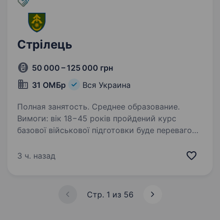
Стрілець
50 000 – 125 000 грн
31 ОМБр
Вся Украина
Полная занятость. Среднее образование.
Вимоги: вік 18−45 років пройдений курс
базової військової підготовки буде перевагою
придатність до військової служби за станом
здоров’я та морально-психологічними
3 ч. назад
якостями хороша фізична форма досвід
військової…
Стр. 1 из 56