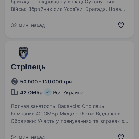
бригада — підрозділ у складі Сухопутних
Військ Збройних сил України. Бригада. Нова
бригада, яка тільки будує своє ім'я, разом із
досвідченими командирами, які пройшли
32 мин. назад
війну і знають, що потрібно…
Стрілець
50 000 – 120 000 грн
42 ОМБр
Вся Украина
Полная занятость. Вакансія: Стрілець
Компанія: 42 ОМБр Місце роботи: Віддалено
Обов’язки: Участь у тренуваннях та вправах зі
стрільби з різних видів зброї Виконання
різноманітних стрілецьких завдань та вправ
54 мин. назад