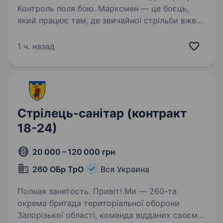
Контроль поля бою. Марксмен — це боєць,
який працює там, де звичайної стрільби вже
недостатньо. Твоя задача — прикривати групу,
знищувати важливі цілі та тримати ворога під
1 ч. назад
постійним тиском…
Стрілець-санітар (контракт
18-24)
20 000 – 120 000 грн
260 ОБр ТрО
Вся Украина
Полная занятость. Привіт! Ми — 260-та
окрема бригада територіальної оборони
Запорізької області, команда відданих своєму