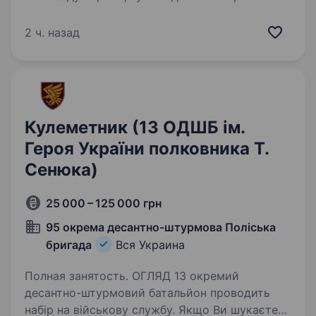
передбачає службу в Донецькій області.
Вимоги: Готовність до виконання військових
2 ч. назад
обов’язків. Фізична…
Кулеметник (13 ОДШБ ім.
Героя України полковника Т.
Сенюка)
25 000 – 125 000 грн
95 окрема десантно-штурмова Поліська
бригада
Вся Украина
Полная занятость. ОГЛЯД 13 окремий
десантно-штурмовий батальйон проводить
набір на військову службу. Якщо Ви шукаєте