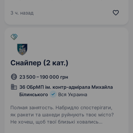
можливість стати частиною сильної
та дисциплінованої команди та маєте бажання
3 ч. назад
працювати відповідально і служити…
Снайпер (2 кат.)
23 500 – 190 000 грн
36 ОБрМП ім. контр-адмірала Михайла
Білинського
Вся Украина
Полная занятость. Набридло спостерігати,
як ракети та шахеди руйнують твоє місто?
Не хочеш, щоб твої близькі ховались
у коридорі чи оформлювали статус біженців