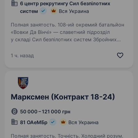
6 центр рекрутингу Сил безпілотних
систем
Вся Украина
Полная занятость. 108-ий окремий батальйон
«Вовки Да Вінчі» — славетний підрозділ
у складі Сил безпілотних систем Збройних
Сил України, започаткований Героєм України
Дмитром Коцюбайлом на початку війни у 2014
1 ч. назад
році. За час повномасштабного…
Марксмен (Контракт 18-24)
50 000 – 121 000 грн
81 ОАеМБр
Вся Украина
Полная занятость. Точність. Холодний розум.