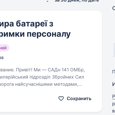
ра батареї з
тримки персоналу
ней
на
н 141 ОМБр,
илерійський підрозділ Збройних Сил
 ворога найсучаснішими методами,
уючи кожне життя. Ми прагнемо…
Р
Сохранить
р
в