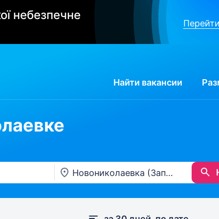
ої небезпечне
Перейти
Найти
вакансии
Раз
олаевке
за 30 дней, по дате