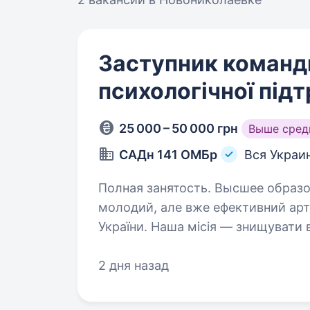
Заступник команди
психологічної під
25 000 – 50 000 грн
Выше сред
САДн 141 ОМБр
Вся Украи
Полная занятость. Высшее образование. Привіт! Ми — САД
молодий, але вже ефективний арт
України. Наша місія — знищувати
підтримуючи один одного та цін
2 дня назад