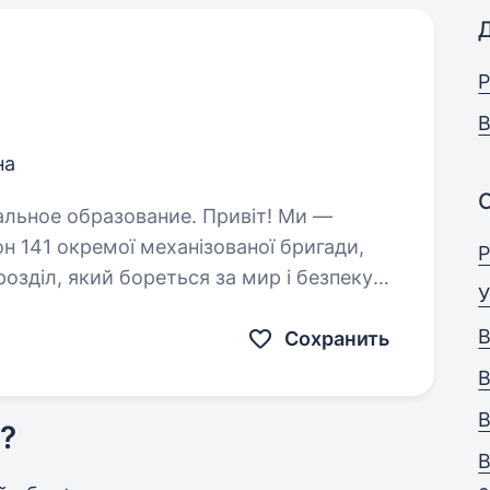
Р
В
на
бразование. Привіт! Ми —
н 141 окремої механізованої бригади,
Р
озділ, який бореться за мир і безпеку
У
 захищати наших людей і країну,…
В
Сохранить
В
В
?
В