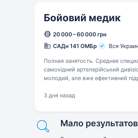
Бойовий медик
20 000 – 60 000 грн
САДн 141 ОМБр
Вся Украи
Полная занятость. Среднее специальное о
самохідний артелерійський дивізіо
молодий, але вже ефективний підр
України. Наше головне завдання —
3 дня назад
Мало результатов