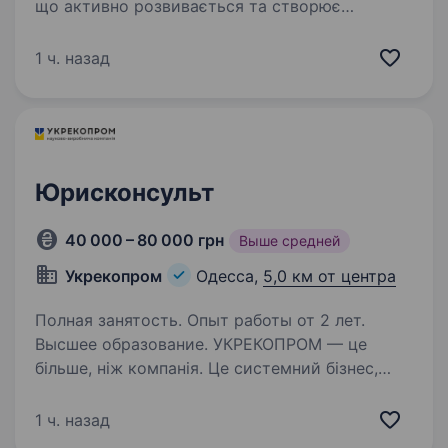
що активно розвивається та створює
інноваційні рішення у своїй сфері. У нас
цінується професіоналізм, командна взаємодія
1 ч. назад
та відповідальність. Ми прагнемо створити
комфортне робоче середовище,…
Юрисконсульт
40 000 – 80 000 грн
Выше средней
Укрекопром
Одесса,
5,0 км от центра
Полная занятость. Опыт работы от 2 лет.
Высшее образование. УКРЕКОПРОМ — це
більше, ніж компанія. Це системний бізнес,
який змінює ринок управління відходами
в Україні.УКРЕКОПРОМ — там, де екологія стає
1 ч. назад
драйвером розвитку За 11 років ми виросли зі