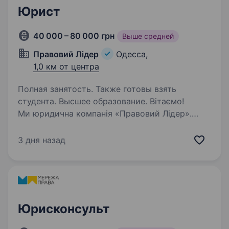
Юрист
40 000 – 80 000 грн
Выше средней
Правовий Лідер
Одесса,
1,0 км от центра
Полная занятость. Также готовы взять
студента. Высшее образование. Вітаємо!
Ми юридична компанія «Правовий Лідер».
Ми багатогалузева організація, тому нам
потрібні Ваші знання, вміння та навички!
3 дня назад
Юристи та адвокати надають безкоштовні
консультації з усіх галузей права. Ми готові…
Юрисконсульт