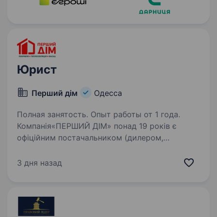
Юрист
Перший дім
Одесса
Полная занятость. Опыт работы от 1 года.
Компанія«ПЕРШИЙ ДІМ» понад 19 років є
офіційним постачальником (дилером,
дистриб’ютором, представником) провідних
вітчизняних та європейських виробників
3 дня назад
будівельних матеріалів, представлених
на ринку України. Обов’язки:…