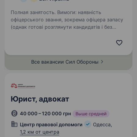
Полная занятость. Вимоги: наявність
офіцерського звання, зокрема офіцера запасу
(однак готові розглянути кандидатів і без
офіцерського звання) повна вища юридична
освіта (спеціаліст/магістр за спеціальністю
«право») дисциплінованість,…
Все вакансии Сил
Обороны
Юрист, адвокат
40 000 – 120 000 грн
Выше средней
Центр правової допомоги
Одесса,
1,2 км от центра