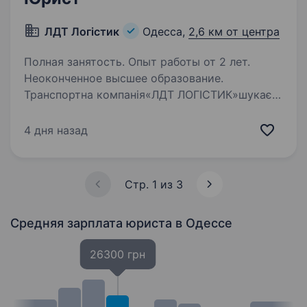
ЛДТ Логістик
Одесса,
2,6 км от центра
Полная занятость. Опыт работы от 2 лет.
Неоконченное высшее образование.
Транспортна компанія«ЛДТ ЛОГІСТИК»шукає
в команду професіонала на посаду«Юриста».
Ми запрошуємо до співпраці відповідальну,
4 дня назад
організовану та досвідчену людину, яка готова
приєднатися до нашої команди. Основні
обов’язки:…
Стр. 1 из 3
Средняя зарплата юриста
в Одессе
26300 грн