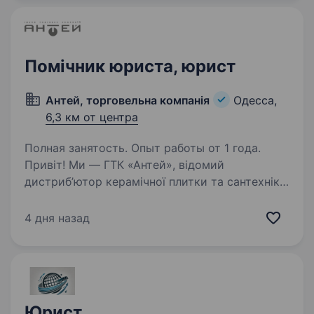
старшого юриста, який стане стратегічним
партнером…
Помічник юриста, юрист
Антей, торговельна компанія
Одесса,
6,3 км от центра
Полная занятость. Опыт работы от 1 года.
Привіт! Ми — ГТК «Антей», відомий
дистриб’ютор керамічної плитки та сантехніки.
Якщо ти прагнеш розвиватися у юридичній
сфері, готовий/а опановувати нові знання
4 дня назад
та хочеш працювати в дружньому колективі
— ми шукаємо…
Юрист