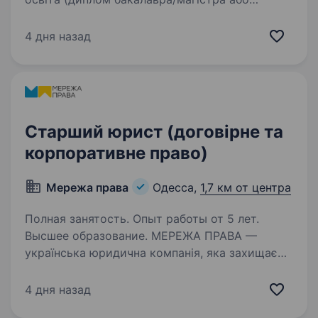
навчання на останніх курсах) Знання
процесуального законодавства України (КАС,
4 дня назад
ЦПК, ГПК, КПК, КУпАП) Грамотна українська
мова, вміння юридично та логічно…
Старший юрист (договірне та
корпоративне право)
Мережа права
Одесса,
1,7 км от центра
Полная занятость. Опыт работы от 5 лет.
Высшее образование. МЕРЕЖА ПРАВА —
українська юридична компанія, яка захищає
права людей у взаємодії з державою,
вибудовуючи якісний, технологічний і
4 дня назад
системний юридичний сервіс. Шукаємо