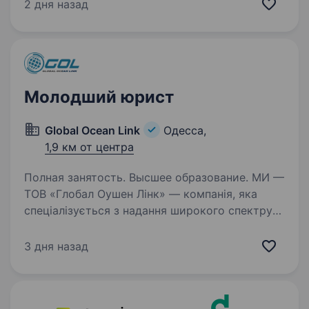
електрокарів та якісної зовнішньої реклами
2 дня назад
до виробництва ортопедичних устілок і
нерухомості. Зараз шукаємо помічника для…
Молодший юрист
Global Ocean Link
Одесса,
1,9 км от центра
Полная занятость. Высшее образование. МИ —
ТОВ «Глобал Оушен Лінк» — компанія, яка
спеціалізується з надання широкого спектру
транспортно-логістичних послуг. Більше про
нас: https://gol.ua/ Послуги GOL: Інтермодальні
3 дня назад
перевезення Автомобільні перевезення…