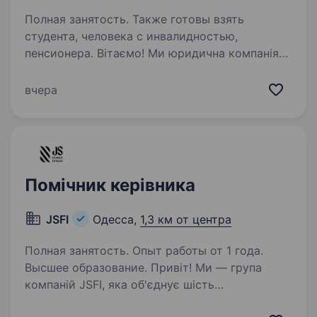
Полная занятость. Также готовы взять
студента, человека с инвалидностью,
пенсионера. Вітаємо! Ми юридична компанія
«ЦЕНТР ПРАВОВОЇ ДОПОМОГИ». Юристи
та адвокати надають безкоштовні юридичні
вчера
консультації з усіх галузей права, захищають
права клієнтів та допомагають вирішити
питання в межах правового…
Помічник керівника
JSFI
Одесса,
1,3 км от центра
Полная занятость. Опыт работы от 1 года.
Высшее образование. Привіт! Ми — група
компаній JSFI, яка об'єднує шість
різнопланових бізнесів: від продажу