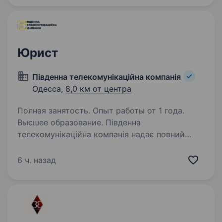
сміливого стартапу до потужної…
Юрист
Пiвденна телекомунiкацiйна компанiя
Одесса,
8,0 км от центра
Полная занятость. Опыт работы от 1 года.
Высшее образование. Південна
телекомунікаційна компанія надає повний
комплекс інтернет послуг у м.Одеса —
високошвидкісний домашній інтернет,
6 ч. назад
цифрове інтерактивне телебачення, цифрова
телефонія, запрошує на роботу юриста
з досвідом…