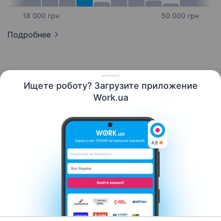
18 000 грн
50 000 грн
Подробнее
Ищете роботу? Загрузите приложение
Русский
Work.ua
Ресурсы
Контакты
О нас
Карьера
Новости Work.ua
Помощь
Условия использования