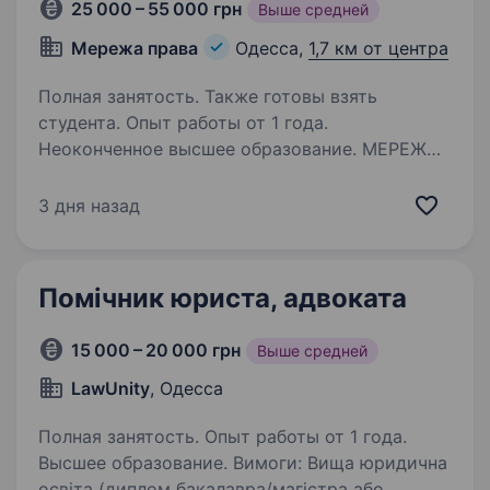
25 000 – 55 000 грн
Выше средней
Мережа права
Одесса,
1,7 км от центра
Полная занятость. Также готовы взять
студента. Опыт работы от 1 года.
Неоконченное высшее образование. МЕРЕЖА
ПРАВА — українська юридична компанія, яка
захищає права людей у взаємодії з державою,
3 дня назад
вибудовуючи якісний, технологічний і
системний юридичний сервіс. Запрошуємо
Юрисконсульта в нашу команду! Ми шукаємо
Помічник юриста, адвоката
людину,…
15 000 – 20 000 грн
Выше средней
LawUnity
, Одесса
Полная занятость. Опыт работы от 1 года.
Высшее образование. Вимоги: Вища юридична
освіта (диплом бакалавра/магістра або