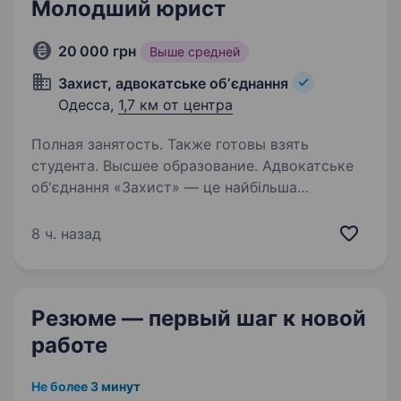
Молодший юрист
20 000 грн
Выше средней
Захист, адвокатське обʼєднання
Одесса,
1,7 км от центра
Полная занятость. Также готовы взять
студента. Высшее образование. Адвокатське
об'єднання «Захист» — це найбільша
юридична компанія України, і ми раді,
що Ви розглядаєте нашу компанію в якості
8 ч. назад
свого майбутнього роботодавця. Наші
переваги: 1. Кар'єра. Чим менша компанія, тим
менше…
Резюме — первый шаг
к новой
работе
Не более 3 минут