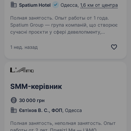
Spatium Hotel
Одесса,
1,6 км от центра
Полная занятость. Опыт работы от 1 года.
Spatium Group — група компаній, що створює
сучасні проєкти у сфері девелопменту,
нерухомості та гостинності. Ми будуємо
не просто об'єкти — ми створюємо простори,
1 нед. назад
які формують новий рівень комфорту, сервісу
та якості…
SMM-керівник
30 000 грн
Євтіхов В. С., ФОП
, Одесса
Полная занятость, неполная занятость. Опыт
работы от 2 лет. Привіт! Ми — L’AMO,