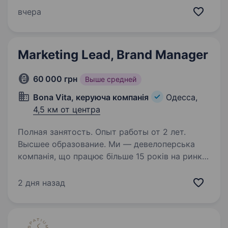
компаній у сфері спеціалізованої освіти, яка
вчера
об'єднує академії у Європі, Україні
та Молдові…
Marketing Lead, Brand Manager
60 000 грн
Выше средней
Bona Vita, керуюча компанія
Одесса,
4,5 км от центра
Полная занятость. Опыт работы от 2 лет.
Высшее образование. Ми — девелоперська
компанія, що працює більше 15 років на ринку
житлової нерухомості Одеси. У портфелі —
велика кількість проєктів у стадії активних
2 дня назад
продажів та запуску. Зараз ми масштабуємо
маркетинг і шукаємо…