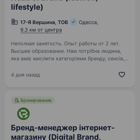
lifestyle)
17-Я Вершина, ТОВ
Одесса,
9,3 км от центра
Неполная занятость. Опыт работы от 2 лет.
Высшее образование. Нам потрібна людина,
яка вміє мислити категоріями бренду, сенсів,
продукту та комунікації. Що потрібно буде
робити: Формувати та підтримувати цілісну
4 дня назад
систему бренду. Контролювати Tone of Voice
бренду. Розробляти…
Бронирование
Бренд-менеджер інтернет-
магазину (Digital Brand,