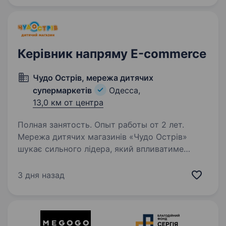
виноробна країна з великим потенціалом…
Керівник напряму Е-commerce
Чудо Острiв, мережа дитячих
супермаркетiв
Одесса,
13,0 км от центра
Полная занятость. Опыт работы от 2 лет.
Мережа дитячих магазинів «Чудо Острів»
шукає сильного лідера, який впливатиме
на зростання e-commerce напряму. Ваші
основні завдання: розробка та реалізація
3 дня назад
стратегії розвитку e-commerce напряму;
управління…