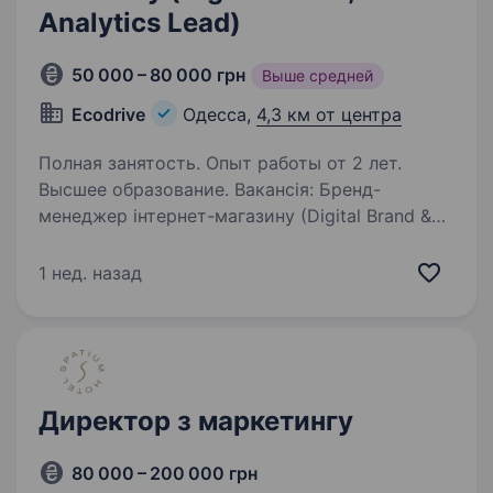
Analytics Lead)
50 000 – 80 000 грн
Выше средней
Ecodrive
Одесса,
4,3 км от центра
Полная занятость. Опыт работы от 2 лет.
Высшее образование. Вакансія: Бренд-
менеджер інтернет-магазину (Digital Brand &
Analytics Lead) Компанія: ECODRIVE Заробітна
плата: 50 000 — 80 000 грн (ставка + % від
1 нед. назад
результатів) БРОНЮВАННЯ! Локація: Одеса,
Фонтанська дорога, 6а…
Директор з маркетингу
80 000 – 200 000 грн