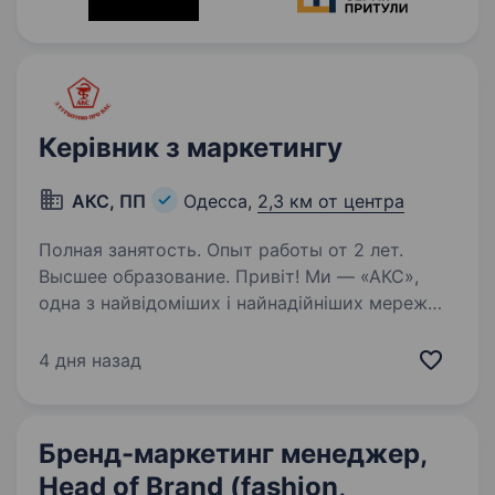
Керівник з маркетингу
АКС, ПП
Одесса,
2,3 км от центра
Полная занятость. Опыт работы от 2 лет.
Высшее образование. Привіт! Ми — «АКС»,
одна з найвідоміших і найнадійніших мереж
соціальних аптек Південного регіону України з
більш ніж 29-річною історією. Наша
4 дня назад
команда — понад 500 професіоналів, які
щодня працюють для того, щоб…
Бренд-маркетинг менеджер,
Head of Brand (fashion,