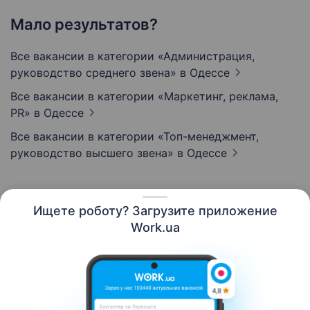
Мало результатов?
Все вакансии в категории «Администрация,
руководство среднего звена»
в Одессе
Все вакансии в категории «Маркетинг, реклама,
PR»
в Одессе
Все вакансии в категории «Топ-менеджмент,
руководство высшего звена»
в Одессе
Ищете роботу? Загрузите приложение
Русский
Work.ua