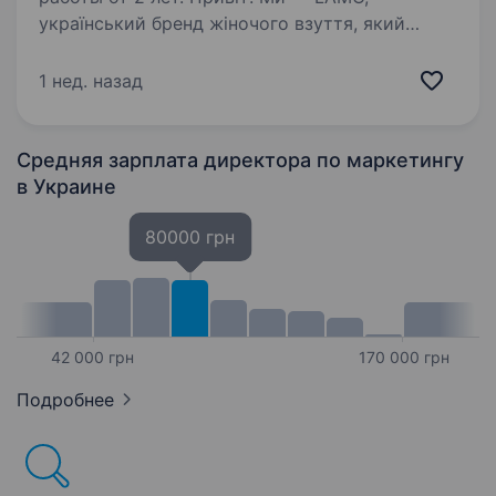
український бренд жіночого взуття, який
створює стильні, сучасні та комфортні моделі
з натуральної шкіри власного виробництва.
1 нед. назад
Наш секрет — увага до деталей, якісні
матеріали і постійне вдосконалення…
Средняя зарплата директора по маркетингу
в Украине
80000 грн
42 000 грн
170 000 грн
Подробнее