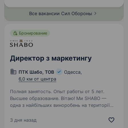
елітний підрозділ у складі Військово-
Морських…
Все вакансии Сил
Обороны
Бронирование
Директор з маркетингу
ПТК Шабо, ТОВ
Одесса,
6,0 км от центра
Полная занятость. Опыт работы от 5 лет.
Высшее образование. Вітаю! Ми SHABO —
одна з найбільших виноробень на території
України. З 2003 року ми створюємо Великі
вина, які визнають у всьому світі,
3 дня назад
та безупинно доводимо, що Україна —