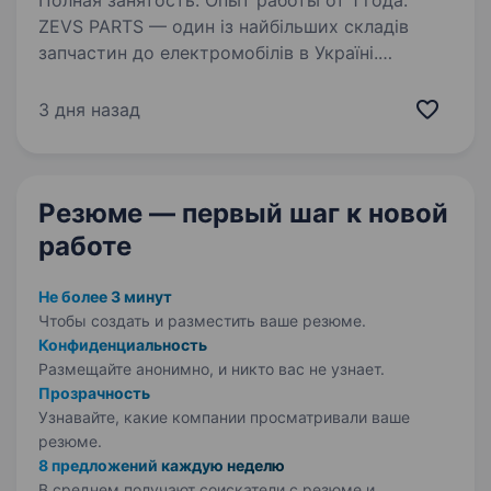
Полная занятость. Опыт работы от 1 года.
ZEVS PARTS — один із найбільших складів
запчастин до електромобілів в Україні.
Ми активно розвиваємо власний бренд, e-
commerce напрямок та B2B-продажі, тому
3 дня назад
шукаємо сильного керівника відділу
маркетингу, який зможе…
Резюме — первый шаг
к новой
работе
Не более 3 минут
Чтобы создать и разместить ваше
резюме.
Конфиденциальность
Размещайте анонимно, и никто вас не узнает.
Прозрачность
Узнавайте, какие компании просматривали ваше
резюме.
8 предложений каждую неделю
В среднем получают соискатели с резюме и