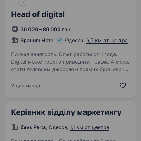
Head of digital
30 000 – 80 000 грн
Spatium Hotel
Одесса,
6,5 км от центра
Полная занятость. Опыт работы от 1 года.
Digital може просто приводити трафік. А може
стати головним джерелом прямих бронювань і
розвитку бізнесу. Саме такого Head of Digital
ми шукаємо в Spatium Hotel. Ми —
2 дня назад
преміальний 5-зірковий Wellness & Medical
Hotel…
Керівник відділу маркетингу
Zevs Parts
, Одесса,
1,1 км от центра