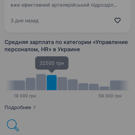
вже ефективний артилерійський підрозділ
Збройних Сил України. Наша місія —
знищувати ворога найсучаснішими методами,
3 дня назад
підтримуючи один одного та цінуючи кожне
життя. Ми прагнемо…
Средняя зарплата по категории «Управление
персоналом, HR»
в Украине
32500 грн
18 000 грн
58 000 грн
Подробнее