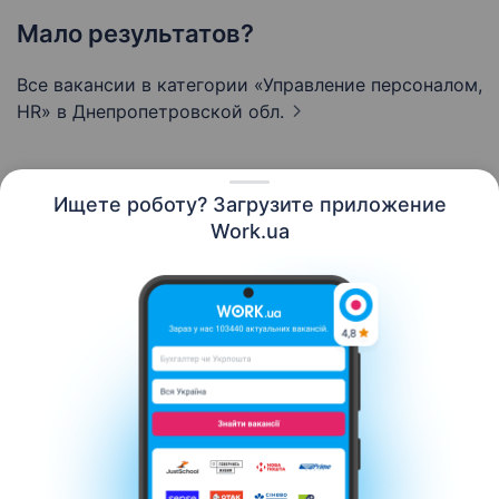
Мало результатов?
Все вакансии в категории «Управление персоналом,
HR»
в Днепропетровской обл.
Ищете роботу? Загрузите приложение
Русский
Work.ua
Ресурсы
Контакты
О нас
Карьера
Новости Work.ua
Помощь
Условия использования