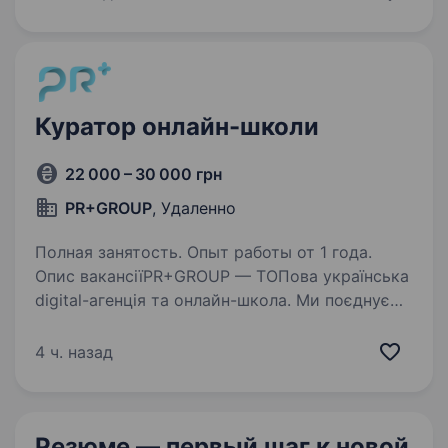
на день віддалено, робота з клієнтами І
адміністрування…
Куратор онлайн-школи
22 000 – 30 000 грн
PR+GROUP
, Удаленно
Полная занятость. Опыт работы от 1 года.
Опис вакансіїPR+GROUP — ТОПова українська
digital-агенція та онлайн-школа. Ми поєднуємо
маркетинг і освіту, допомагаючи підприємцям
масштабуватись через Instagram, Facebook,
4 ч. назад
сайти та освітні продукти. З нами працюють…
Резюме — первый шаг
к новой