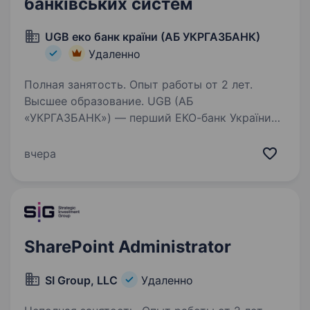
банківських систем
UGB еко банк країни (АБ УКРГАЗБАНК)
Удаленно
Полная занятость. Опыт работы от 2 лет.
Высшее образование. UGB (АБ
«УКРГАЗБАНК») — перший ЕКО-банк України
та Східної Європи. Ми — лідер «зеленого»
фінансування в Україні, і є системно важливим
вчера
банком, що входить до п’ятірки найбільших
банків країни за обсягом активів.…
SharePoint Administrator
SI Group, LLC
Удаленно