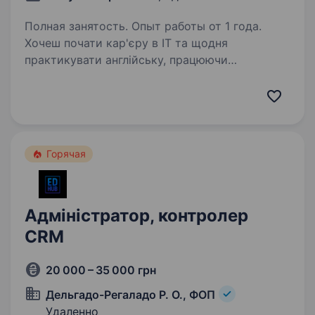
Полная занятость. Опыт работы от 1 года.
Хочеш почати кар'єру в IT та щодня
практикувати англійську, працюючи
з американською компанією — не виїжджаючи
з України? Unity Transportation —
це швидкозростаюча логістична та digital-
компанія зі США, яка працює…
Горячая
Адміністратор, контролер
CRM
20 000 – 35 000 грн
Дельгадо-Регаладо Р. О., ФОП
Удаленно