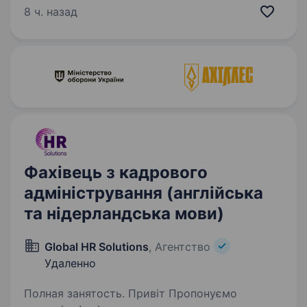
на аналогічній посаді або у сфері клієнтського
8 ч. назад
сервісу (бажано в медичній або суміжній
сфері)…
Фахівець з кадрового
адміністрування (англійська
та нідерландська мови)
Global HR Solutions
, Агентство
Удаленно
Полная занятость. Привіт Пропонуємо