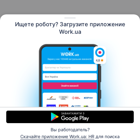
Ищете роботу? Загрузите приложение
Русский
Work.ua
Ресурсы
Контакты
О нас
Карьера
Новости Work.ua
Помощь
Условия использования
Работодателю
Вы работодатель?
© 2006–2026 Work.ua. Сервис поиска работы №1 в
Скачайте приложение Work.ua: HR
для поиска