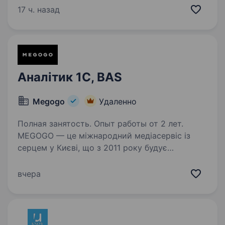
банків із приватним капіталом за розміром
17 ч. назад
активів. Вже 32 роки «Південний» є надійним
фінансовим партнером…
Аналітик 1С, BAS
Megogo
Удаленно
Полная занятость. Опыт работы от 2 лет.
MEGOGO — це міжнародний медіасервіс із
серцем у Києві, що з 2011 року будує
екосистему контенту. Ми працюємо
з провідними українськими
вчера
кінодистрибʼюторами та найбільшими
світовими кіностудіями: HBO, Universal, BBC,…