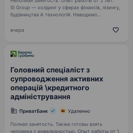
Неполная занятость. Опыт работы от 2 лет.
SI Group — холдинг у сферах фінансів, лізингу,
будівництва й технологій. Наводимо
системний лад в управлінні доступами
Microsoft 365 і шукаємо спеціаліста, який
вчера
збудує структуру прав і автоматизацію під
ключ. Проєкт…
Головний спеціаліст з
супроводження активних
операцій \кредитного
адміністрування
ПриватБанк
Удаленно
Полная занятость. Также готовы взять
человека с инвалидностью. Опыт работы от 1