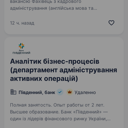
вакансію Фахівець з кадрового
адміністрування (англійська мова та
нідерландська мовами) від наших партнерів —
стабільної міжнародної компанії. Для того,
12 ч. назад
щоб успішно виконувати свою роботу
потрібно:…
Аналітик бізнес-процесів
(департамент адміністрування
активних операцій)
Південний, банк
Удаленно
Полная занятость. Опыт работы от 2 лет.
Высшее образование. Банк «Південний» —
один із лідерів фінансового ринку України,
який займає третє місце у групі українських