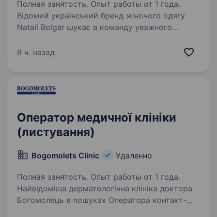
Полная занятость. Опыт работы от 1 года.
Відомий український бренд жіночого одягу
Natali Bolgar шукає в команду уважного
та організованого контент-менеджера для
підтримки та розвитку нашого інтернет-
8 ч. назад
магазину. Що потрібно робити: Наші
очікування: Досвід…
Оператор медичної клініки
(листування)
Bogomolets Сlinic
Удаленно
Полная занятость. Опыт работы от 1 года.
Найвідоміша дерматологічна клініка доктора
Богомолець в пошуках Оператора контакт-
центру. Досвід роботи: Досвід роботи