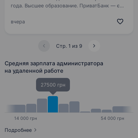
года. Высшее образование. ПриватБанк — є
найбільшим банком України та одним
з найбільш інноваційних банків світу. Займає
вчера
лідуючі позиції за всіма фінансовими
показниками в галузі та складає близько
чверті всієї банківської системи країни…
Стр. 1 из 9
Средняя зарплата администратора
на удаленной работе
27500 грн
14 000 грн
54 000 грн
Подробнее