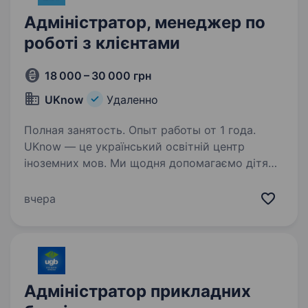
Адміністратор, менеджер по
роботі з клієнтами
18 000 – 30 000 грн
UKnow
Удаленно
Полная занятость. Опыт работы от 1 года.
UKnow — це український освітній центр
іноземних мов. Ми щодня допомагаємо дітям і
дорослим відкривати нові мови, впевненість і
любов до навчання Більше про нас тут:
вчера
https://www.instagram.com/uknow_language_sch
ool?igsh=MWI2NW14cmE1N2R4dg==…
Адміністратор прикладних