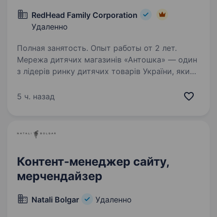
RedHead Family Corporation
Удаленно
Полная занятость. Опыт работы от 2 лет.
Мережа дитячих магазинів «Антошка» — один
з лідерів ринку дитячих товарів України, який
налічує 43 магазинів в 14 містах України і
планує активний розвиток мережі. З 1997 року
5 ч. назад
ми дбаємо про дітей, надаючи кращі…
Контент-менеджер сайту,
мерчендайзер
Natali Bolgar
Удаленно