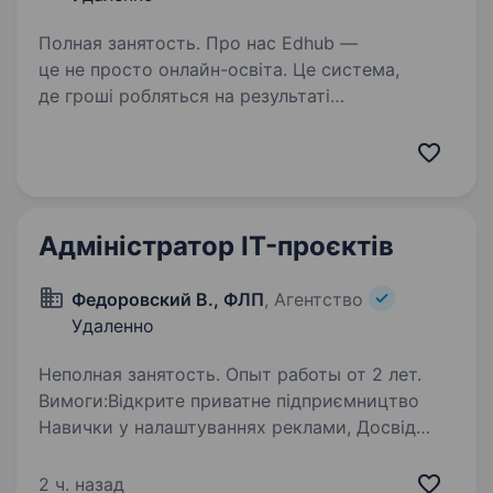
Полная занятость. Про нас Edhub —
це не просто онлайн-освіта. Це система,
де гроші робляться на результаті
Ми запускаємо та масштабуємо онлайн-
бізнеси вже 9 років. Працюємо у двох
напрямках: Infobiz / EdTech — онлайн-
програми,…
Адміністратор IT-проєктів
Федоровский В., ФЛП
, Агентство
Удаленно
Неполная занятость. Опыт работы от 2 лет.
Вимоги:Відкрите приватне підприємництво
Навички у налаштуваннях реклами, Досвід
адміністрування сайтів, знання англ.,
відповідальність Умови роботи: 3 години
2 ч. назад