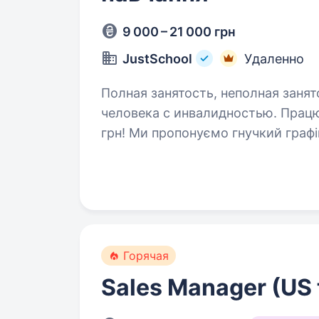
9 000 – 21 000 грн
JustSchool
Удаленно
Полная занятость, неполная занят
человека с инвалидностью. Працюй з дому та заробляй від 9 000 до 21 000
грн! Ми пропонуємо гнучкий графі
у дружній команді. JustSchool — це онлайн-школа нового покоління, яка
робить якісну освіту доступною…
Горячая
Sales Manager (US