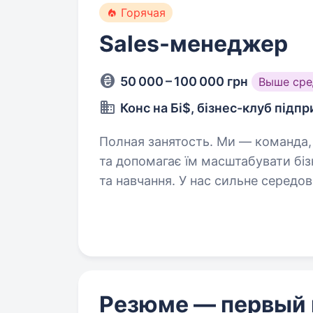
Горячая
Sales-менеджер
50 000 – 100 000 грн
Выше сре
Конс на Бі$, бізнес-клуб підп
Полная занятость. Ми — команда, яка працює з підприємцями
та допомагає їм масштабувати біз
та навчання. У нас сильне середов
а не на процес заради процесу. 
Резюме — первый