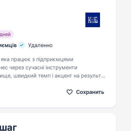
дней
риємців
Удаленно
нес через сучасні інструменти
ище, швидкий темп і акцент на результат,
Якщо…
Сохранить
 шаг