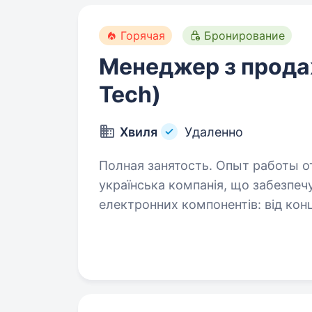
Горячая
Бронирование
Менеджер з прода
Tech)
Хвиля
Удаленно
Полная занятость. Опыт работы от 2
українська компанія, що забезпе
електронних компонентів: від конц
на себе весь процес — 3D-моделюв
матеріалів,…