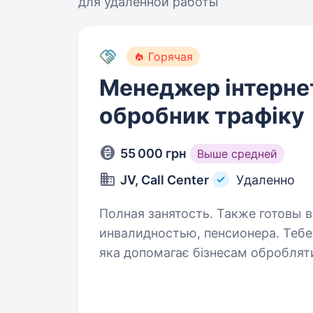
для удаленной работы
Горячая
Менеджер інтерне
обробник трафіку
55 000 грн
Выше средней
JV, Call Center
Удаленно
Полная занятость. Также готовы в
инвалидностью, пенсионера. Тебе вітає JV — офіційна українська компанія,
яка допомагає бізнесам обробляти
Ми працюємо прозоро, сплачуємо 
Ми -команда у сфері онлайн-прод