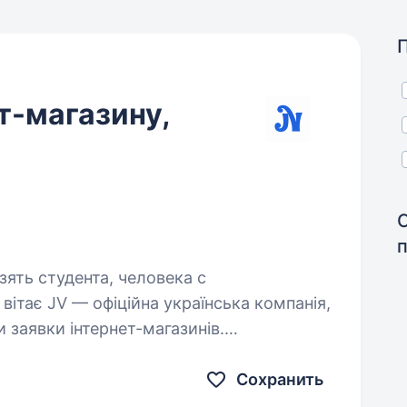
т-магазину,
зять студента, человека с
 заявки інтернет-магазинів.
податки та підтримуємо країну і ЗСУ
ажів фізичних…
Сохранить