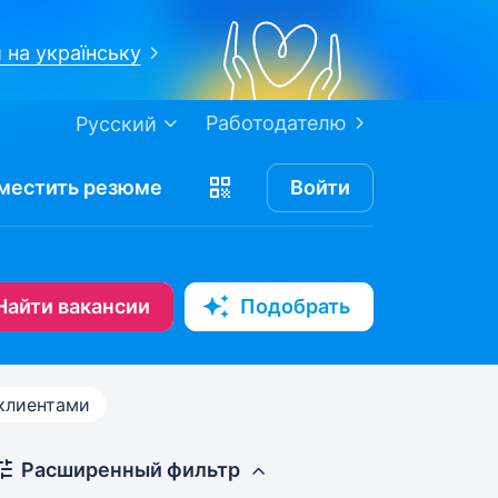
 на українську
Работодателю
Русский
местить
резюме
Войти
Найти вакансии
Подобрать
клиентами
Расширенный фильтр