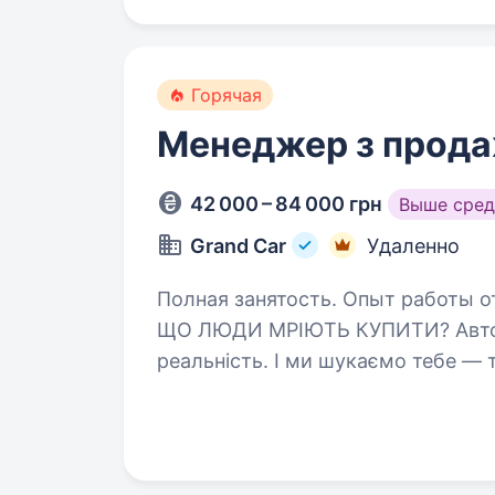
Горячая
Менеджер з прода
42 000 – 84 000 грн
Выше сред
Grand Car
Удаленно
Полная занятость. Опыт работы от 1 года. ХОЧЕШ ЗАРОБ
ЩО ЛЮДИ МРІЮТЬ КУПИТИ? Авто зі США — це вже не тренд, а вигідна
реальність. І ми шукаємо тебе — т
а будувати кар'єру на грошовому,