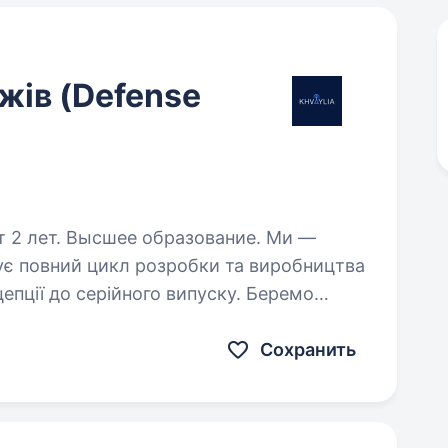
жів (Defense
 лет. Высшее образование. Ми —
чує повний цикл розробки та виробництва
епції до серійного випуску. Беремо
ання, інженерні розрахунки, вибір
Сохранить