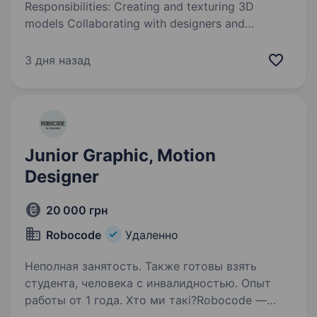
Responsibilities: Creating and texturing 3D
models Collaborating with designers and
programmers to clarify functional and technical
requirements for 3D content Requirements:
3 дня назад
Proficiency в software Packages…
Junior Graphic, Motion
Designer
20 000 грн
Robocode
Удаленно
Неполная занятость. Также готовы взять
студента, человека с инвалидностью. Опыт
работы от 1 года. Хто ми такі?Robocode —