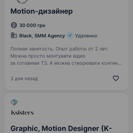
Motion-дизайнер
30 000 грн
Black, SMM Agency
Удаленно
Полная занятость. Опыт работы от 2 лет.
Можна просто монтувати відео
за готовими ТЗ. А можна створювати контент,
який привертає увагу, експериментувати
з генеративним AI та впливати на розвиток
3 дня назад
власних продуктів компанії. У BLACK HOLDING
Motion Designer —…
Graphic, Motion Designer (K-