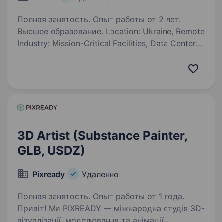
Полная занятость. Опыт работы от 2 лет.
Высшее образование. Location: Ukraine, Remote
Industry: Mission-Critical Facilities, Data Centers
Engagement Type: Independent Contractor
Agreement for Provision of Services (long-term)
Ehvert Mission Critical, a business unit within…
3D Artist (Substance Painter,
GLB, USDZ)
Pixready
Удаленно
Полная занятость. Опыт работы от 1 года.
Привіт! Ми PIXREADY — міжнародна студія 3D-
візуалізації, моделювання та анімації,