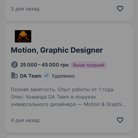
це мережа шкіл робототехніки
та програмування для дітей 6−16 років.
3 дня назад
Ми навчаємо дітей створювати свої перші
ігри, роботів, сайти й застосунки, а також
допомагаємо їм розвивати логіку, інженерне…
Motion, Graphic Designer
35 000 – 45 000 грн
Выше средней
DA Team
Удаленно
Полная занятость. Опыт работы от 1 года.
Опис: Команда DA Team в пошуках
універсального дизайнера — Motion & Graphic
Designer, який буде створювати як відео
креативи, так і статичні банери для рекламних
4 дня назад
кампаній у сфері iGaming. Очікуємо сильний
візуальний…