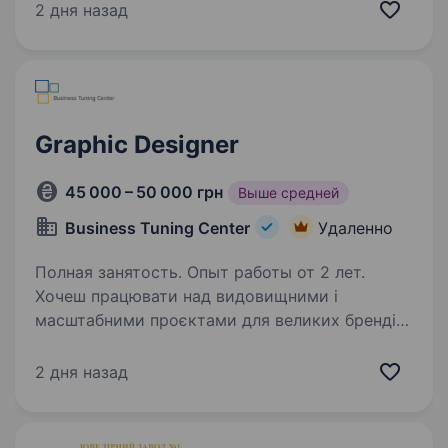
We build what makes people better and keep
2 дня назад
challenging ourselves to inspire others.…
Graphic Designer
45 000 – 50 000 грн
Выше средней
Business Tuning Center
Удаленно
Полная занятость. Опыт работы от 2 лет.
Хочеш працювати над видовищними і
масштабними проєктами для великих брендів?
Приєднуйся до нашої команди! Ми — Business
Tuning Center, одна з найбільших агенцій
2 дня назад
маркетингових комунікацій України,
що працює з 2004 р…