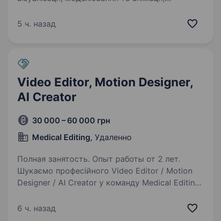
допомагаємо компаніям з 10+ країн
реалізовувати їхні продукти та ідеї в 3D. Зараз
5 ч. назад
ми в пошуках 3D Artist з досвідом
в Substance…
Video Editor, Motion Designer,
AI Creator
30 000 – 60 000 грн
Medical Editing
, Удаленно
Полная занятость. Опыт работы от 2 лет.
Шукаємо професійного Video Editor / Motion
Designer / AI Creator у команду Medical Editing
Full-time remote · 40 годин на тиждень Medical
Editing створює premium visual content для
6 ч. назад
пластичних хірургів та лікарів…