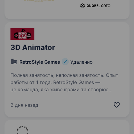
3D Animator
RetroStyle Games
Удаленно
Полная занятость, неполная занятость. Опыт
работы от 1 года. RetroStyle Games —
це команда, яка живе іграми та створює
ігровий арт з турботою про кожну деталь.
Ми працюємо з клієнтами з усього світу,
2 дня назад
забезпечуючи високий рівень якості в арт-
аутсорсі, а також розвиваємо власні…