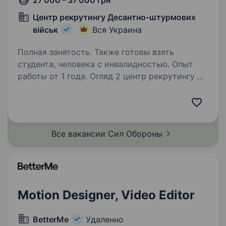
27 000 – 37 000 грн
Центр рекрутингу Десантно-штурмових
військ
Вся Украина
Полная занятость. Также готовы взять
студента, человека с инвалидностью. Опыт
работы от 1 года. Огляд 2 центр рекрутингу —
складова Десантно-штурмових військ ЗС
України, яка допомагає цивільним особам
долучитися до підрозділів ДШВ. Наша команда
складається з досвідчених менеджерів, які
Все вакансии Сил
Обороны
пройшли службу в різних…
Motion Designer, Video Editor
BetterMe
Удаленно