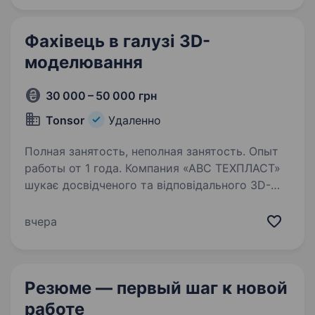
Фахівець в галузі 3D-
моделювання
30 000 – 50 000 грн
Tonsor
Удаленно
Полная занятость, неполная занятость. Опыт
работы от 1 года. Компания «АВС ТЕХПЛАСТ»
шукає досвідченого та відповідального 3D-
моделлера для постійної співпраці. Заробітна
плата: 30 000 — 50 000 грн (за результатами
вчера
співбесіди та рівня портфоліо) ! Можлива
Оплата Годинно (За кожну…
Резюме — первый шаг
к новой
работе