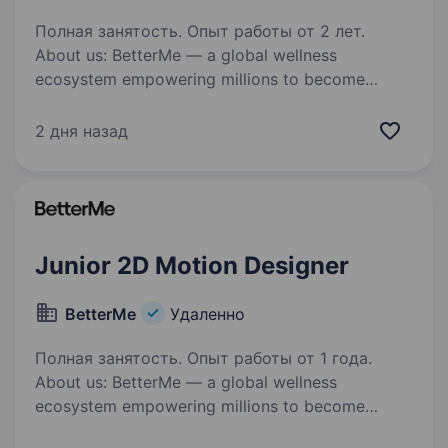
Полная занятость. Опыт работы от 2 лет.
About us: BetterMe — a global wellness
ecosystem empowering millions to become
better — physically, mentally, and emotionally.
We build what makes people better and keep
2 дня назад
challenging ourselves to inspire others.…
Junior 2D Motion Designer
BetterMe
Удаленно
Полная занятость. Опыт работы от 1 года.
About us: BetterMe — a global wellness
ecosystem empowering millions to become
better — physically, mentally, and emotionally.