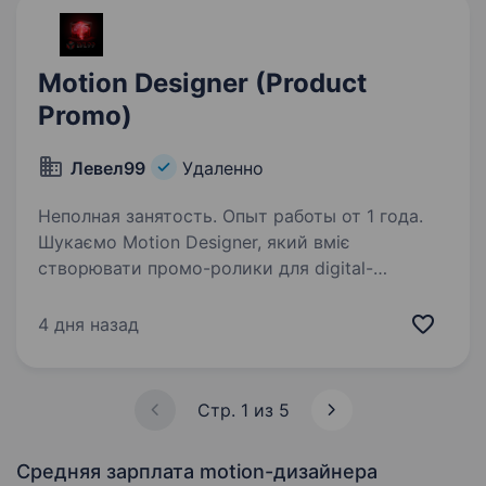
Motion Designer (Product
Promo)
Левел99
Удаленно
Неполная занятость. Опыт работы от 1 года.
Шукаємо Motion Designer, який вміє
створювати промо-ролики для digital-
продуктів і знає, як перетворити ідею на відео,
що привертає увагу. На тебе чекають цікаві
4 дня назад
проєкти, зрозумілі задачі та співпраця
у форматі…
Стр. 1 из 5
Средняя зарплата motion-дизайнера