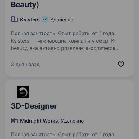
Beauty)
Ksisters
Удаленно
Полная занятость. Опыт работы от 1 года.
Ksisters — міжнародна компанія у сфері K-
beauty, яка активно розвиває e-commerce
та офлайн-напрям у Європі. Ми шукаємо
Graphic & Motion Designer, який допоможе
3 дня назад
створювати яскравий візуальний контент для
наших маркетингових…
3D-Designer
Midnight Works
, Удаленно
Полная занятость. Опыт работы от 1 года.