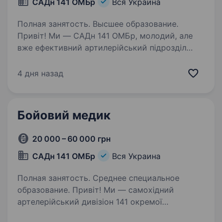
САДн 141 ОМБр
Вся Украина
Полная занятость. Высшее образование.
Привіт! Ми — САДн 141 ОМБр, молодий, але
вже ефективний артилерійський підрозділ
Збройних Сил України. Наша місія —
знищувати ворога найсучаснішими методами,
4 дня назад
підтримуючи один одного та цінуючи кожне
життя. Ми прагнемо…
Бойовий медик
20 000 – 60 000 грн
САДн 141 ОМБр
Вся Украина
Полная занятость. Среднее специальное
образование. Привіт! Ми — самохідний
артелерійський дивізіон 141 окремої
механізованої бригади, молодий, але вже