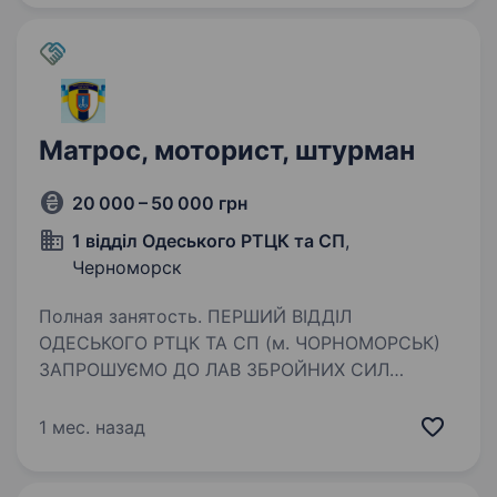
Щорічна…
Матрос, моторист, штурман
20 000 – 50 000 грн
1 відділ Одеського РТЦК та СП
,
Черноморск
Полная занятость. ПЕРШИЙ ВІДДІЛ
ОДЕСЬКОГО РТЦК ТА СП (м. ЧОРНОМОРСЬК)
ЗАПРОШУЄМО ДО ЛАВ ЗБРОЙНИХ СИЛ
УКРАЇНИ ЗА КОНТРАКТОМ ПОСАДА: Матрос,
моторист, штурман Гарантуємо: Гідне
1 мес. назад
щомісячне забезпечення; Щорічна матеріальна
допомога…