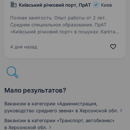
Київський річковий порт, ПрАТ
Киев
Полная занятость. Опыт работы от 2 лет.
Среднее специальное образование. ПрАТ
«Київський річковий порт» в пошуках: Капітан-
змінний механік / Змінний капітан-помічник
механіка Основні обов’язки включають в себе:
4 дня назад
Здійснювати керівництво судном;
забезпечення безпеки на борту судна;…
Мало результатов?
Вакансии в категории «Администрация,
руководство среднего звена»
в Херсонской обл.
Вакансии в категории «Транспорт, автобизнес»
в Херсонской обл.