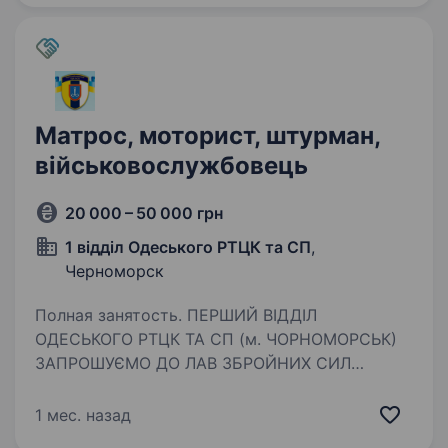
відстійних суден, проводить контрольні…
Матрос, моторист, штурман,
військовослужбовець
20 000 – 50 000 грн
1 відділ Одеського РТЦК та СП
,
Черноморск
Полная занятость. ПЕРШИЙ ВІДДІЛ
ОДЕСЬКОГО РТЦК ТА СП (м. ЧОРНОМОРСЬК)
ЗАПРОШУЄМО ДО ЛАВ ЗБРОЙНИХ СИЛ
УКРАЇНИ ЗА КОНТРАКТОМ ПОСАДА: Матрос,
моторист, штурман, військовослужбовець
1 мес. назад
Гарантуємо: Гідне щомісячне забезпечення;