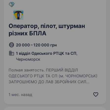
Оператор, пілот, штурман
різних БПЛА
20 000 – 120 000 грн
1 відділ Одеського РТЦК та СП
,
Черноморск
Полная занятость. ПЕРШИЙ ВІДДІЛ
ОДЕСЬКОГО РТЦК ТА СП (м. ЧОРНОМОРСЬК)
ЗАПРОШУЄМО ДО ЛАВ ЗБРОЙНИХ СИЛ
УКРАЇНИ ЗА КОНТРАКТОМ ПОСАДА: Оператор,
пілот, штурман різних БПЛА Гарантуємо: Гідне
1 мес. назад
щомісячне забезпечення; Щорічна
матеріальна…