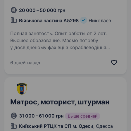
20 000 – 50 000 грн
Військова частина А5298
Николаев
Полная занятость. Опыт работы от 2 лет.
Высшее образование. Маємо потребу
у досвідченому фахівці з кораблеводіння
на посаду дивізіонного штурмана. Ви
відповідатимете за організацію штурманської
6 дней назад
служби, навігаційну безпеку плавання
та маневрування кораблів і катерів
підрозділу…
Матрос, моторист, штурман
31 000 – 61 000 грн
Выше средней
Київський РТЦК та СП м. Одеси
, Одесса