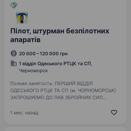
Пілот, штурман безпілотних
апаратів
20 000 – 120 000 грн
1 відділ Одеського РТЦК та СП
,
Черноморск
Полная занятость. ПЕРШИЙ ВІДДІЛ
ОДЕСЬКОГО РТЦК ТА СП (м. ЧОРНОМОРСЬК)
ЗАПРОШУЄМО ДО ЛАВ ЗБРОЙНИХ СИЛ
УКРАЇНИ ЗА КОНТРАКТОМ ПОСАДА: Пілот,
штурман безпілотних апаратів Гарантуємо:
1 мес. назад
Гідне щомісячне забезпечення; Щорічна
матеріальна…