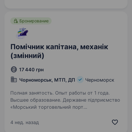
Бронирование
Помічник капітана, механік
(змінний)
17 440 грн
Чорноморськ, МТП, ДП
Черноморск
Полная занятость. Опыт работы от 1 года.
Высшее образование. Державне підприємство
«Морський торговельний порт
«Чорноморськ» запрошує на вакантну посаду
змінного помічника капітана — змінного
4 нед. назад
механіка Обов’язки: керівництво караваном