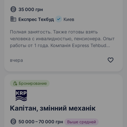
35 000 грн
Експрес Техбуд
Киев
Полная занятость. Также готовы взять
человека с инвалидностью, пенсионера. Опыт
работы от 1 года. Компанія Express Tehbud
— це промислово-транспортне підприємство,
що об'єднує безліч напрямків діяльності.
вчера
Компанія займається гірничою промисловістю,
транспортною логістикою, будівництвом
та демонтажем. Запрошуємо…
Бронирование
Капітан, змінний механік
50 000 – 70 000 грн
Выше средней