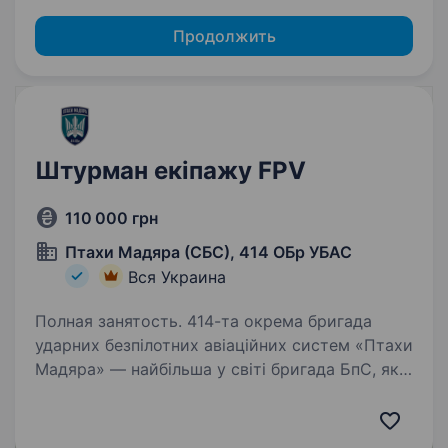
Продолжить
Штурман екіпажу FPV
110 000 грн
Птахи Мадяра (СБС), 414 ОБр УБАС
Вся Украина
Полная занятость. 414-та окрема бригада
ударних безпілотних авіаційних систем «Птахи
Мадяра» — найбільша у світі бригада БпС, яка
спеціалізується на застосуванні ударних,
розвідувальних безпілотних
та радіоелектронних систем. Ми щомісяця…