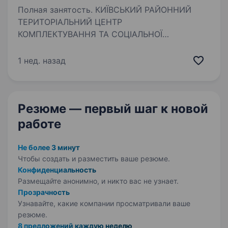
Полная занятость. КИЇВСЬКИЙ РАЙОННИЙ
ТЕРИТОРІАЛЬНИЙ ЦЕНТР
КОМПЛЕКТУВАННЯ ТА СОЦІАЛЬНОЇ
ПІДТРИМКИ М. ОДЕСИ ЗАПРОШУЄМО ДО ЛАВ
ЗБРОЙНИХ СИЛ УКРАЇНИ ЗА КОНТРАКТОМ.
1 нед. назад
ПОСАДА: Пілоти, штурмани різних безпілотних
апаратів Гарантуємо: 1)Гідне…
Резюме — первый шаг
к новой
работе
Не более 3 минут
Чтобы создать и разместить ваше
резюме.
Конфиденциальность
Размещайте анонимно, и никто вас не узнает.
Прозрачность
Узнавайте, какие компании просматривали ваше
резюме.
8 предложений каждую неделю