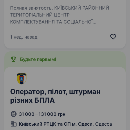
Полная занятость. КИЇВСЬКИЙ РАЙОННИЙ
ТЕРИТОРІАЛЬНИЙ ЦЕНТР
КОМПЛЕКТУВАННЯ ТА СОЦІАЛЬНОЇ
ПІДТРИМКИ М. ОДЕСИ ЗАПРОШУЄМО ДО ЛАВ
ЗБРОЙНИХ СИЛ УКРАЇНИ ЗА КОНТРАКТОМ.
1 нед. назад
ПОСАДА: Матрос, моторист, штурман.
Гарантуємо: 1)Гідне щомісячне забезпечення;…
Будьте первым!
Оператор, пілот, штурман
різних БПЛА
31 000 – 131 000 грн
Київський РТЦК та СП м. Одеси
, Одесса