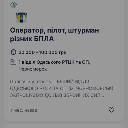
Оператор, пілот, штурман
різних БПЛА
20 000 – 100 000 грн
1 відділ Одеського РТЦК та СП
,
Черноморск
Полная занятость. ПЕРШИЙ ВІДДІЛ
ОДЕСЬКОГО РТЦК ТА СП (м. ЧОРНОМОРСЬК)
ЗАПРОШУЄМО ДО ЛАВ ЗБРОЙНИХ СИЛ
УКРАЇНИ ЗА КОНТРАКТОМ ПОСАДА: Оператор,
пілот, штурман різних БПЛА Гарантуємо: Гідне
1 мес. назад
щомісячне забезпечення; Щорічна
матеріальна…