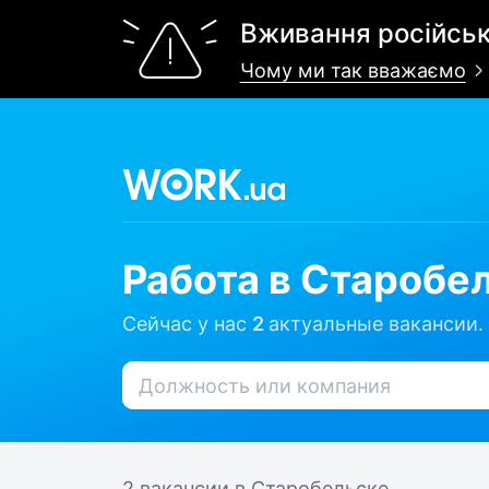
Вживання російськ
Чому ми так вважаємо
Работа в Старобе
Сейчас у нас
2
актуальные вакансии.
2 вакансии
в Старобельске