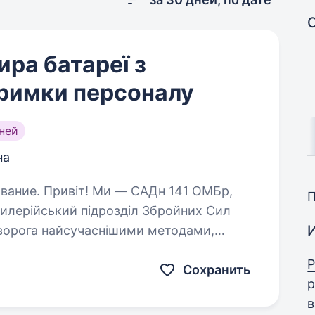
ра батареї з
тримки персоналу
ней
на
н 141 ОМБр,
илерійський підрозділ Збройних Сил
 ворога найсучаснішими методами,
уючи кожне життя. Ми прагнемо…
Р
Сохранить
р
в