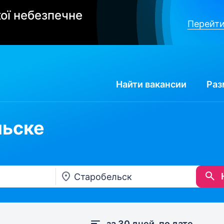
ої небезпечне
Перейти
Найти
вакансии
Раз
льске
за 30 дней, по дате