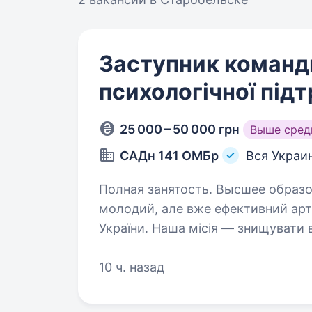
Заступник команди
психологічної під
25 000 – 50 000 грн
Выше сред
САДн 141 ОМБр
Вся Украи
Полная занятость. Высшее образование. Привіт! Ми — САД
молодий, але вже ефективний арт
України. Наша місія — знищувати
підтримуючи один одного та цін
10 ч. назад