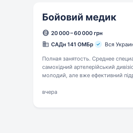
Бойовий медик
20 000 – 60 000 грн
САДн 141 ОМБр
Вся Украи
Полная занятость. Среднее специальное о
самохідний артелерійський дивізіо
молодий, але вже ефективний підр
України. Наше головне завдання —
вчера