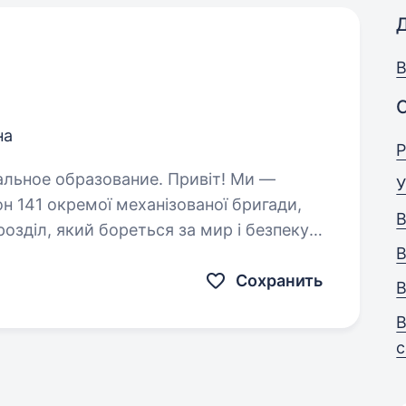
В
на
Р
бразование. Привіт! Ми —
У
н 141 окремої механізованої бригади,
В
озділ, який бореться за мир і безпеку
В
 захищати наших людей і країну,…
Сохранить
В
В
с