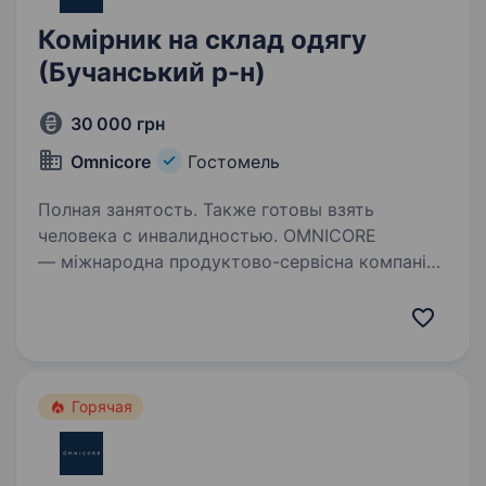
Комірник на склад одягу
(Бучанський р-н)
30 000 грн
Omnicore
Гостомель
Полная занятость. Также готовы взять
человека с инвалидностью. OMNICORE
— міжнародна продуктово-сервісна компанія ,
що створює, розвиває та керує e-commerce-
бізнесами світових гравців ритейлу в індустрії
моди. Наші ключові партнери: ua.puma.com,
adidas.ua, adidas.kz, маркетплейс…
Горячая