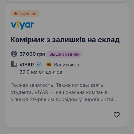
Горячая
Комірник з залишків на склад
37 000 грн
Выше средней
VIYAR
Васильков,
39,0 км от центра
Полная занятость. Также готовы взять
студента. VIYAR — національна компанія
з понад 20-річним досвідом у виробництві
меблевих комплектуючих. Ми — команда
професіоналів, об'єднаних спільними цілями та
цінностями. Запрошуємо на роботу: Комірника
з залишків на складЯкщо…