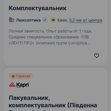
Комплектувальник
Люксоптика
Киев,
5,2 км от центра
Полная занятость. Опыт работы от 1 года.
Среднее специальное образование. ТОВ
«ЛЕНТІ ПРО» (компанія групи Luxoptica
Holding) — один з найбільших дистриб’юторів
оптичної продукції на ринку України
Стабільність та впевненість: працюємо
на українському ринку вже 30 років
Оригінальна…
Горячая
Пакувальник,
комплектувальник (Південна