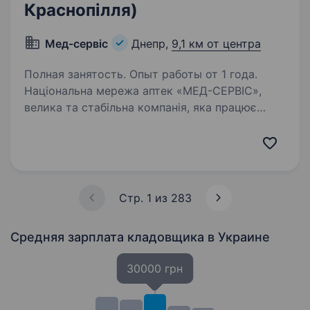
Краснопілля)
Мед-сервіс
Днепр,
9,1 км от центра
Полная занятость. Опыт работы от 1 года.
Національна мережа аптек «МЕД-СЕРВІС»,
велика та стабільна компанія, яка працює
на ринку вже понад 30 років. У зв’язку із
відкриттям нового аптечного складу
запрошуємо на постійну роботу Комірника
(приймальника…
Стр. 1 из 283
Средняя зарплата кладовщика
в Украине
30000 грн