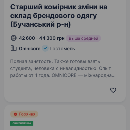
Старший комірник зміни на
склад брендового одягу
(Бучанський р-н)
42 600 – 44 300 грн
Выше средней
Omnicore
Гостомель
Полная занятость. Также готовы взять
студента, человека с инвалидностью. Опыт
работы от 1 года. OMNICORE — міжнародна
продуктово-сервісна компанія, що створює,
розвиває та керує e-commerce-бізнесами
світових гравців ритейлу в індустрії моди.
Наші ключові партнери: ua.puma.com,
adidas.ua, adidas.kz, маркетплейс…
Горячая