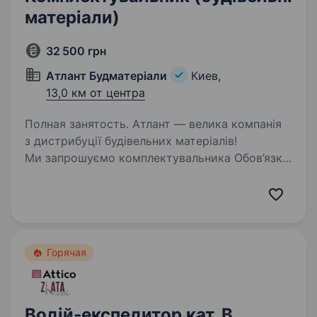
матеріали)
32 500 грн
Атлант Будматеріали
Киев,
13,0 км от центра
Полная занятость. Атлант — велика компанія
з дистрибуції будівельних матеріалів!
Ми запрошуємо комплектувальника Обов’язки:
Комплектування товару згідно накладної
Підтримання чистоти на робочому місті
Що ми пропонуємо: Заробітну…
Горячая
Водій-експедитор кат. В,