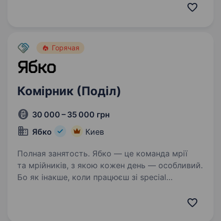
замовлень. Прийом та розпакування
повернень. Перевірка поверненого товару…
Горячая
Комірник (Поділ)
30 000 – 35 000 грн
Ябко
Киев
Полная занятость. Ябко — це команда мрії
та мрійників, з якою кожен день — особливий.
Бо як інакше, коли працюєш зі special
технікою? Тут ми шукаємо комірника, який
підтримуватиме склад у ідеальному стані.
Перед тим, як переходити…