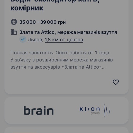
комірник
35 000 – 39 000 грн
Злата та Attico, мережа магазинів взуття
Львов,
1,8 км от центра
Полная занятость. Опыт работы от 1 года.
У зв’язку з розширенням мережа магазинів
взуття та аксесуарів «Злата та Attico»
оголошує конкурс на посаду «Водій-
комірник». Водій з функціоналом комірника
(60/40%). Вимоги: досвід роботи водієм;
водійські права…