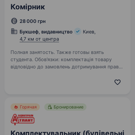
Комірник
28 000 грн
Букшеф, видавництво
Киев,
4,7 км от центра
Полная занятость. Также готовы взять
студента. Обов’язки: комплектація товару
відповідно до замовлень дотримування правил
зберігання товару розміщення товару
на складі адресно-секційного зберігання
відвантаження замовлень на різні кур'єрські
служби (фізичне…
Горячая
Бронирование
Комплектувальник (будівельні