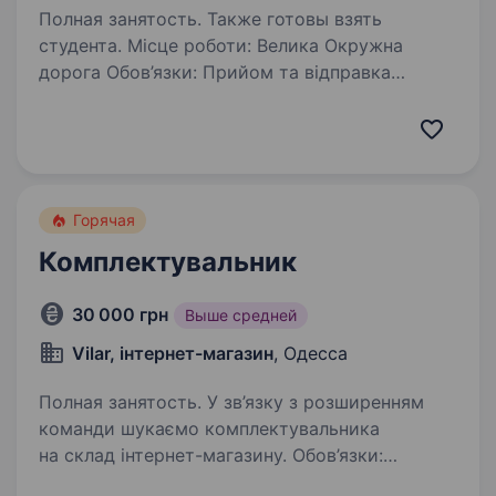
Полная занятость. Также готовы взять
студента. Місце роботи: Велика Окружна
дорога Обов’язки: Прийом та відправка
товарів; Контроль за залишками
та розміщенням товарів на складі; Складання
товарних партій для відвантаження; Ведення
обліку та звітності…
Горячая
Комплектувальник
30 000 грн
Выше средней
Vilar, інтернет-магазин
, Одесса
Полная занятость. У зв’язку з розширенням
команди шукаємо комплектувальника
на склад інтернет-магазину. Обов’язки:
Комплектація товарів згідно зі списком