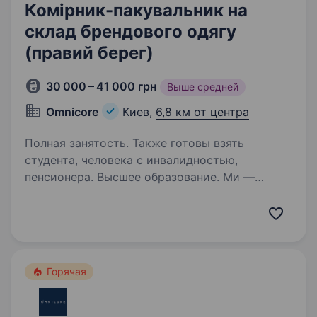
Комірник-пакувальник на
склад брендового одягу
(правий берег)
30 000 – 41 000 грн
Выше средней
Omnicore
Киев,
6,8 км от центра
Полная занятость. Также готовы взять
студента, человека с инвалидностью,
пенсионера. Высшее образование. Ми —
міжнародна продуктово-сервісна компанія
OMNICORE. Наш склад обслуговує інтрнет —
магазини брендового одягу: ua.puma.com,
adidas.ua, маркетплейс md-fashion.ua, ultra-
shop.com та інші. Запрошуємо в команду
Горячая
активних…