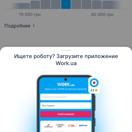
19 000 грн
40 000 грн
Подробнее
Ищете роботу? Загрузите приложение
Русский
Work.ua
Ресурсы
Контакты
О нас
Карьера
Новости Work.ua
Помощь
Условия использования