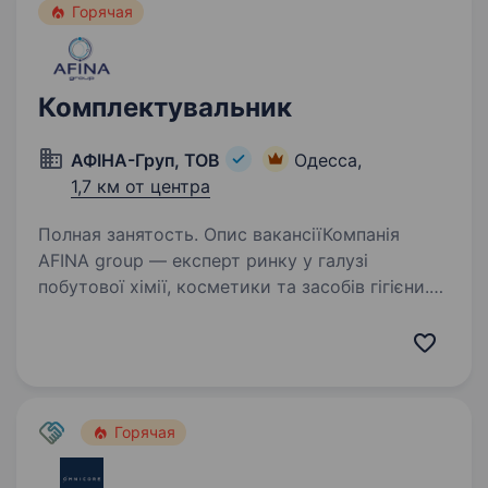
Горячая
Комплектувальник
АФІНА-Груп, ТОВ
Одесса,
1,7 км от центра
Полная занятость. Опис вакансіїКомпанія
AFINA group — експерт ринку у галузі
побутової хімії, косметики та засобів гігієни.
20 років наш бізнес забезпечує країну
якісними товарами, має динамічний розвиток
та щороку посилює свої позиції,…
Горячая