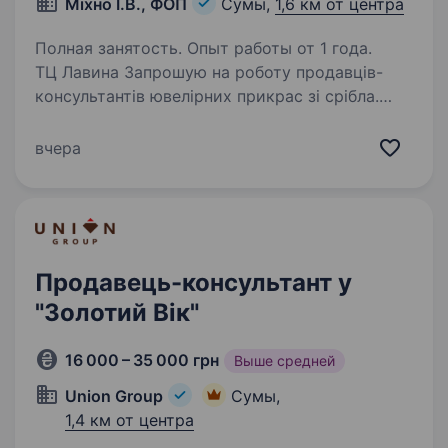
Міхно І.В., ФОП
Сумы,
1,6 км от центра
Полная занятость. Опыт работы от 1 года.
ТЦ Лавина Запрошую на роботу продавців-
консультантів ювелiрних прикрас зi срiбла.
Графік позмінно. Обов’язки: кваліфікована
консультація покупців; прямі продажі;
вчера
викладка товару; підтримання чистоти
виробів;…
Продавець-консультант у
"Золотий Вік"
16 000 – 35 000 грн
Выше средней
Union Group
Сумы,
1,4 км от центра