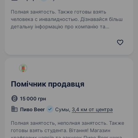
Полная занятость. Также готовы взять
человека с инвалидностью. Дізнавайся більш
детальну інформацію про компанію та
відгукуйся на вакансії за посиланням:
robota.avrora.ua
https://telegram.me/Avrora_HC_bot Запрошуємо
в команду продавця (-чиню) Зарічний район:
вул. 1-а…
Помічник продавця
15 000 грн
Пиво Beer
Сумы,
3,4 км от центра
Полная занятость, неполная занятость. Также
готовы взять студента. Вітання! Магазин
крафтових напоїв та закусок Пиво Beer шукає