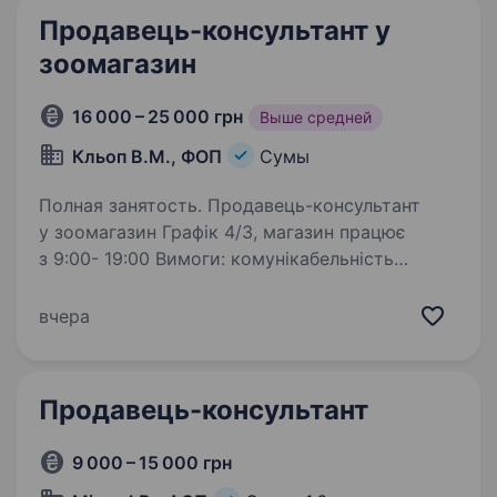
країни, а також нафтобази,…
Продавець-консультант у
зоомагазин
16 000 – 25 000 грн
Выше средней
Кльоп В.М., ФОП
Сумы
Полная занятость. Продавець-консультант
у зоомагазин Графік 4/3, магазин працює
з 9:00- 19:00 Вимоги: комунікабельність
Відповідальність Чесність Порядність Бажання
навчатися Любов до тварин Обовʼязки:
вчера
Консультації…
Продавець-консультант
9 000 – 15 000 грн