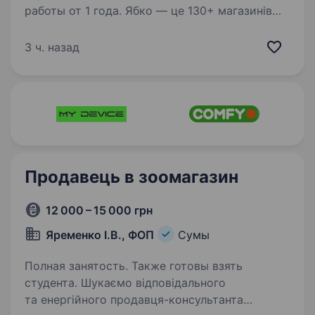
работы от 1 года. Ябко — це 130+ магазинів
у фазі гіперросту та нові стандарти преміум-
сервісу. Не робота, а мрія! Так-так,
3 ч. назад
ми пропонуємо захопливу подорож у світ
особливої техніки разом з Ябко. Якщо ти
цікавишся технікою, любиш…
Продавець в зоомагазин
12 000 – 15 000 грн
Яременко І.В., ФОП
Сумы
Полная занятость. Также готовы взять
студента. Шукаємо відповідального
та енергійного продавця-консультанта