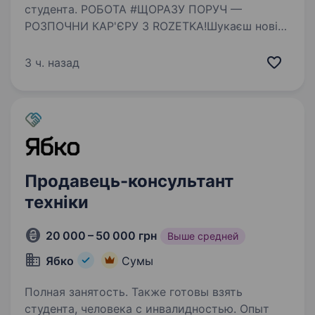
студента. РОБОТА #ЩОРАЗУ ПОРУЧ —
РОЗПОЧНИ КАР'ЄРУ З ROZETKA!Шукаєш нові
можливості? Навіть без досвіду,
ми допоможемо тобі стати професіоналом!
3 ч. назад
Відсутнє резюме? Заповни анкету: Анкета Чим
ти будеш займатися: Видавати замовлення…
Продавець-консультант
техніки
20 000 – 50 000 грн
Выше средней
Ябко
Сумы
Полная занятость. Также готовы взять
студента, человека с инвалидностью. Опыт