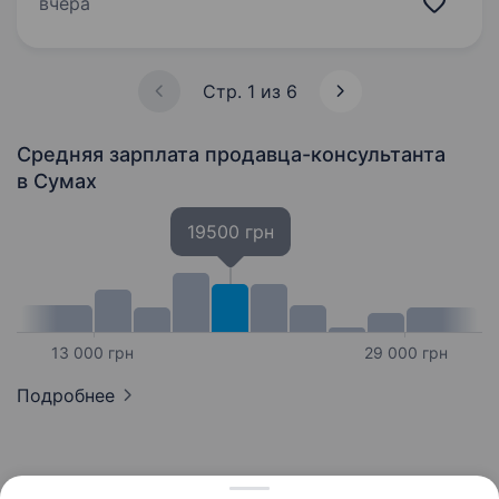
вчера
в одній з найбільших мереж магазинів техніки
в Україні! Ми 20+…
Стр. 1 из 6
Средняя зарплата продавца-консультанта
в Сумах
19500 грн
13 000 грн
29 000 грн
Подробнее