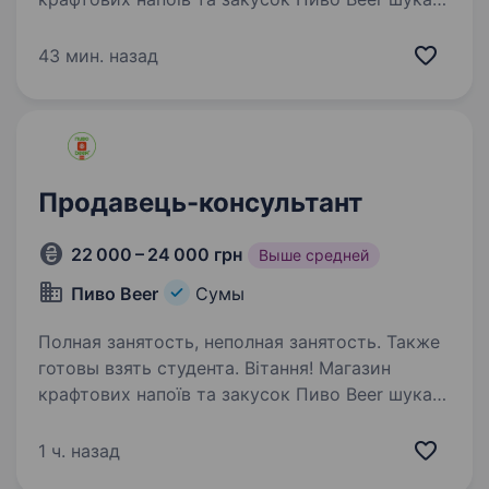
помічника продавця м. Суми за такими
адресами: вул. Харківська 12 Д, Герасима
43 мин. назад
Кондратьєва 181, проспект Лушпи 15 і інші.
Ми хочемо, щоб ви були такими ж…
Продавець-консультант
22 000 – 24 000 грн
Выше средней
Пиво Beer
Сумы
Полная занятость, неполная занятость. Также
готовы взять студента. Вітання! Магазин
крафтових напоїв та закусок Пиво Beer шукає
відповідальних продавців-консультантів м.
Суми. Якщо ти креативний і сповнений сил,
1 ч. назад
шукаєш роботу, на яку йтимеш із