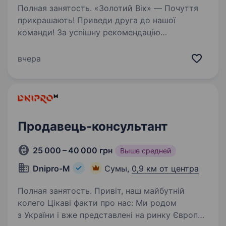
Полная занятость. «Золотий Вік» — Почуття
прикрашають! Приведи друга до нашої
команди! За успішну рекомендацію
ти отримаеш 3000 грн і шанс виграти iPhone
17. Запитай деталі у рекрутера!
вчера
Ми розуміємось на ювелірних трендах і
завжди…
Продавець-консультант
25 000 – 40 000 грн
Выше средней
Dnipro-M
Сумы,
0,9 км от центра
Полная занятость. Привіт, наш майбутній
колего Цікаві факти про нас: Ми родом
з України і вже представлені на ринку Європи,