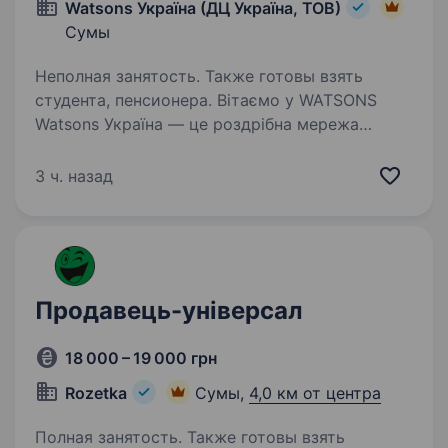
Watsons Україна (ДЦ Україна, ТОВ)
Сумы
Неполная занятость. Также готовы взять
студента, пенсионера. Вітаємо у WATSONS
Watsons Україна — це роздрібна мережа
товарів для краси та здоров’я! Чому Watsons?
Частина великої сім'ї A.S. Watson Group:
3 ч. назад
найбільшої у світі мережі роздрібної торгівлі
продукцією для краси…
Продавець-універсал
18 000 – 19 000 грн
Rozetka
Сумы,
4,0 км от центра
Полная занятость. Также готовы взять