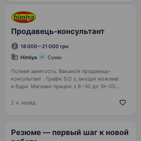
задоволенням — тоді тобі до нас. Ми хочемо,
…
Продавець-консультант
18 000 – 21 000 грн
Himiya
Сумы
Полная занятость. Вакансія продавець-
консультант . Графік 5/2 з, вихідні можливі
в будні. Магазин працює з 8−30 до 19−00.
Вимоги: Відповідальність; Бажання навчатись
новому, мати охайний вигляд Вміти легко
2 ч. назад
спілкуватися з людьми,…
Резюме — первый шаг
к новой