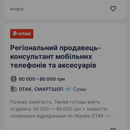
а саме в: Польщі, Чехії, Словаччині, Угорщині
та Іспанії; Мережа фірмових салонів 600+
вчера
Мережа сервісних…
Регіональний продавець-
консультант мобільних
телефонів та аксесуарів
60 000 – 80 000 грн
ОТАК, СМАРТШОП
Сумы
Полная занятость. Также готовы взять
студента. 60 000 — 80 000 грн + повністю
оплачувані відрядження по Україні ОТАК —
це не просто робота, це можливість
заробляти, подорожувати та будувати кар'єру