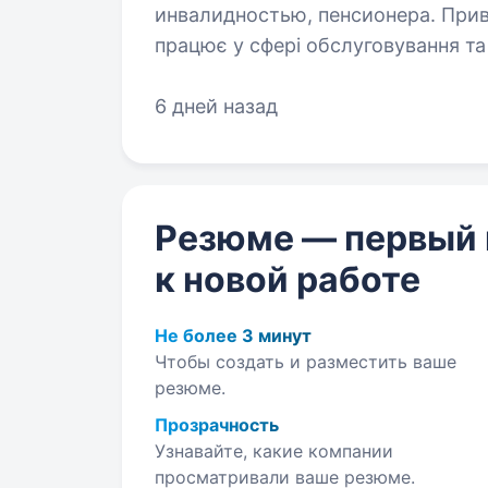
инвалидностью, пенсионера. Привіт! Ми — компанія Вайда М., ФОП, яка
працює у сфері обслуговування та
Запрошуємо приєднатися до нашо
прасувальниці та прибиральниці у
6 дней назад
Резюме — первый
к новой работе
Не более 3 минут
Чтобы создать и разместить ваше
резюме.
Прозрачность
Узнавайте, какие компании
просматривали ваше резюме.