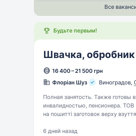
Все ваканс
Будьте первым!
Швачка, обробник
16 400 – 21 500 грн
Флоріан Шуз
Виноградов,
Полная занятость. Также готовы в
инвалидностью, пенсионера. ТОВ «ФЛОРІАН ШУЗ» спеціалізується
на пошитті заготовок верху взуття
Підприємство має три підрозділи: 
району та в м. Виноградів. Шука
6 дней назад