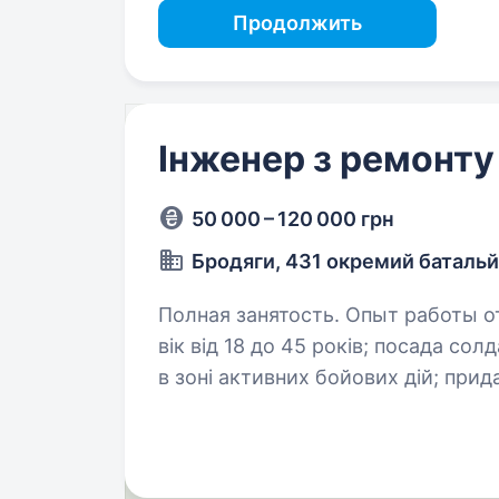
Продолжить
Інженер з ремонт
50 000 – 120 000 грн
Бродяги, 431 окремий батальй
Полная занятость. Опыт работы от 1 
вік від 18 до 45 років; посада солдатського складу; готовність працювати
в зоні активних бойових дій; придатність до військової служби за станом