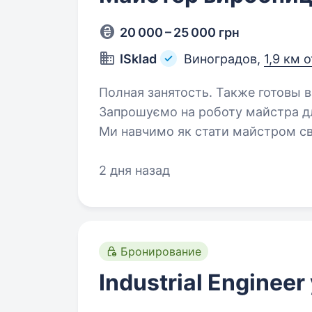
20 000 – 25 000 грн
ISklad
Виноградов,
1,9 км 
Полная занятость. Также готовы 
Запрошуємо на роботу майстра для
Ми навчимо як стати майстром своєї сп
робота у цеху офіційне працевлаштування навчання на місці (досвід
не обов’язковий)…
2 дня назад
Бронирование
Industrial Engineer