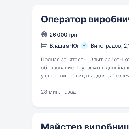
Оператор виробничо
26 000 грн
Владам-Юг
Виноградов,
2,
Полная занятость. Опыт работы от
образование. Шукаємо відповідального спеціаліста на стабільну роботу
у сфері виробництва, для забезпе
Основні обов’язки: Управління обладнанням: контроль роботи
та налаштування вакуум-пакувал
28 мин. назад
Майстер виробниц