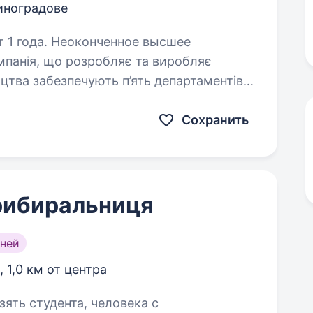
Виноградове
т 1 года. Неоконченное высшее
тва забезпечують п’ять департаментів:
кату, тестувань та готового продукту.
логічний…
Сохранить
рибиральниця
ней
,
1,0 км от центра
зять студента, человека с