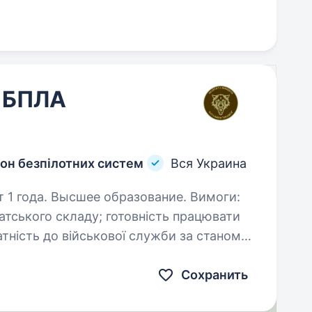
у БПЛА
он безпілотних систем
Вся Украина
года. Высшее образование. Вимоги:
здоров’я і морально-психологічними якостями; освіта…
Сохранить