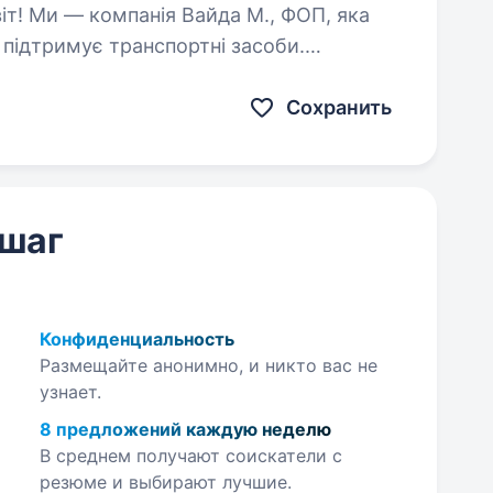
 підтримує транспортні засоби.
ї дружньої команди на посаду
 місті Виноградів…
Сохранить
 шаг
Конфиденциальность
Размещайте анонимно, и никто вас не
узнает.
8 предложений каждую неделю
В среднем получают соискатели с
резюме и выбирают лучшие.