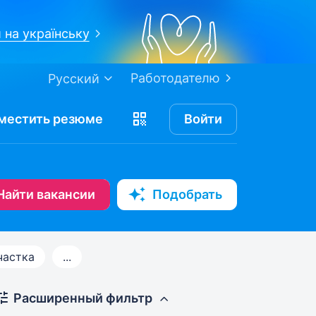
 на українську
Работодателю
Русский
местить
резюме
Войти
Найти вакансии
Подобрать
частка
...
Расширенный фильтр