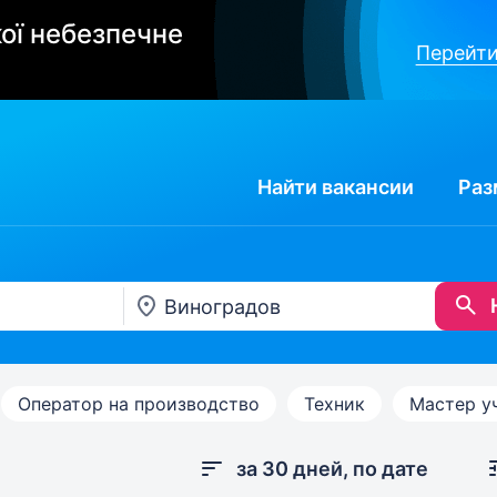
ої небезпечне
Перейти
Найти
вакансии
Раз
Оператор на производство
Техник
Мастер у
за 30 дней, по дате