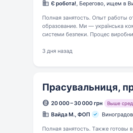
Є робота!
, Берегово, ищем в 
Полная занятость. Опыт работы о
образование. Ми — українська компанія, що розробляє та виробляє
системи безпеки. Процес виробниц
SMT-монтажу, монтажу, напівфабри
А також експериментально-техно
3 дня назад
Прасувальниця, п
20 000 – 30 000 грн
Выше сред
Вайда М., ФОП
Виноградов
Полная занятость. Также готовы в