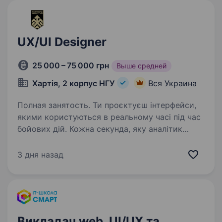
UX/UI Designer
25 000 – 75 000 грн
Выше средней
Хартія, 2 корпус НГУ
Вся Украина
Полная занятость. Ти проєктуєш інтерфейси,
якими користуються в реальному часі під час
бойових дій. Кожна секунда, яку аналітик
витрачає на розуміння екрану — це ціна твого
дизайн-рішення. Що робитимеш: Розробляти
3 дня назад
UI/UX дизайни…
Викладач web, UI/UX та