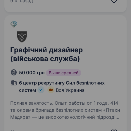
9 ч. назад
ти мрієш розпочати кар'єру в UI/UX дизайні,
готовий вчитися…
Графічний дизайнер
(військова служба)
50 000 грн
Выше средней
6 центр рекрутингу Сил безпілотних
систем
Вся Украина
Полная занятость. Опыт работы от 1 года. 414-
та окрема бригада безпілотних систем «Птахи
Мадяра» — це високотехнологічний підрозділ
у складі Сил безпілотних систем Збройних