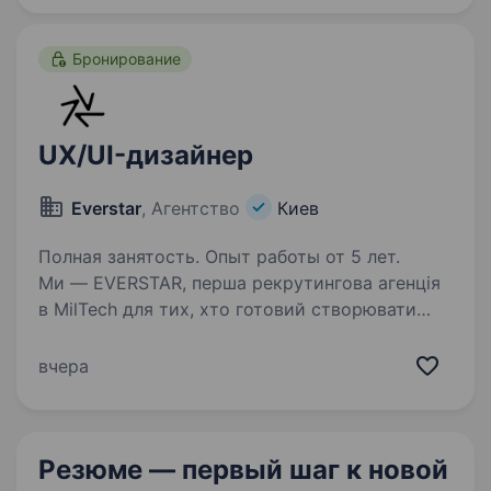
Бронирование
UX/UI-дизайнер
Everstar
, Агентство
Киев
Полная занятость. Опыт работы от 5 лет.
Ми — EVERSTAR, перша рекрутингова агенція
в MilTech для тих, хто готовий створювати
технологічне майбутнє. Але досить про нас,
розказуємо про роль. Компанія, що створює
вчера
технології для оборони України, знаходиться…
Резюме — первый шаг
к новой