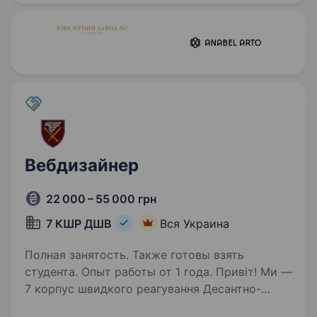
людиноцентричність,…
Вебдизайнер
22 000 – 55 000 грн
7 КШР ДШВ
Вся Украина
Полная занятость. Также готовы взять
студента. Опыт работы от 1 года. Привіт! Ми —
7 корпус швидкого реагування Десантно-
штурмових військ Збройних Сил України,