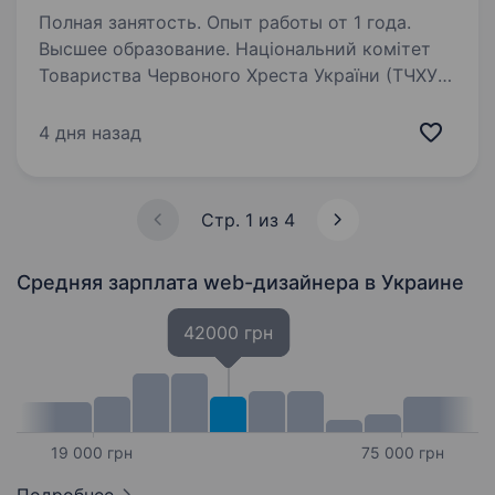
Полная занятость. Опыт работы от 1 года.
Высшее образование. Національний комітет
Товариства Червоного Хреста України (ТЧХУ)
оголошує конкурс на посаду Провідного
фахівця/чині з UI/UX та вебдизайну
4 дня назад
Товариство Червоного Хреста України —
найбільша гуманітарна організація України,…
Стр. 1 из 4
Средняя зарплата web-дизайнера
в Украине
42000 грн
19 000 грн
75 000 грн