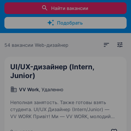
Найти вакансии
Подобрать
54 вакансии
Web-дизайнер
UI/UX-дизайнер (Intern,
Junior)
VV Work
, Удаленно
Неполная занятость. Также готовы взять
студента. UI/UX Дизайнер (Intern/Junior) —
VV WORK Привіт! Ми — VV WORK, молодий
український стартап, який створює платформу
для працевлаштування в Європі. Якщо