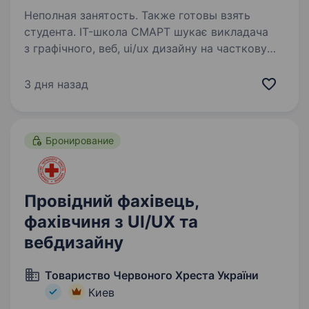
Неполная занятость. Также готовы взять
студента. IT-школа СМАРТ шукає викладача
з графічного, веб, ui/ux дизайну на часткову
зайнятість! Викладати оффлайн.
Що ми пропонуємо: роботу зі зручним
3 дня назад
графіком; достойний рівень оплати; досвід
роботи у якості наставника —…
Бронирование
Провідний фахівець,
фахівчиня з UI/UX та
вебдизайну
Товариство Червоного Хреста України
Киев