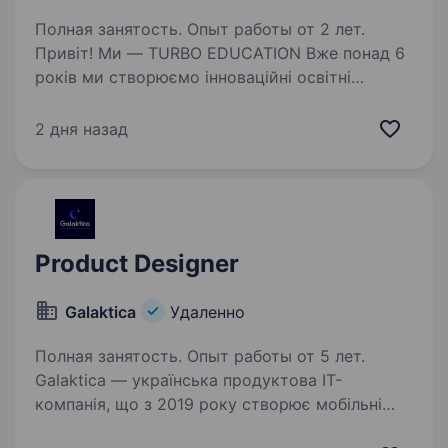
Полная занятость. Опыт работы от 2 лет.
Привіт! Ми — TURBO EDUCATION Вже понад 6
років ми створюємо інноваційні освітні
продукти. Ми розвиваємо комплексну Ed tech
екосистему, що об'єднує технологічну
2 дня назад
платформу, персоналізоване навчання та якісні
навчальні…
Product Designer
Galaktica
Удаленно
Полная занятость. Опыт работы от 5 лет.
Galaktica — українська продуктова IT-
компанія, що з 2019 року створює мобільні
застосунки та вебпродукти для ринків Tier-1.