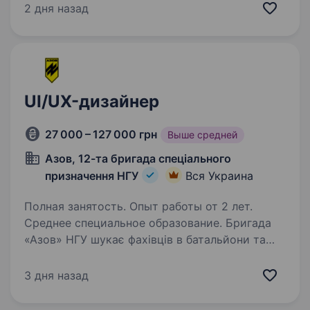
команда професіоналів, яка поєднує мужність,
2 дня назад
інновації та високий рівень підготовки.
Ми шукаємо веб-дизайнера, який допоможе…
UI/UX-дизайнер
27 000 – 127 000 грн
Выше средней
Азов, 12-та бригада спеціального
призначення НГУ
Вся Украина
Полная занятость. Опыт работы от 2 лет.
Среднее специальное образование. Бригада
«Азов» НГУ шукає фахівців в батальйони та
інші підрозділи. Обов’язки: розробка дизайну
вебсайтів та посадкових сторінок; адаптація
3 дня назад
дизайнів під мобільні, планшетні та десктопні
пристрої; створення…