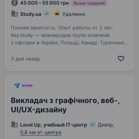
45 000 – 55 000 грн
Выше средней
Study.ua
Удаленно
Полная занятость. Опыт работы от 2 лет.
Key.study — міжнародна група компаній
з офісами в Україні, Польщі, Канаді, Туреччині,
на Кіпрі, що займає лідерські позиції
на освітньому ринку понад 25 років.
3 дня назад
Партнерські зв’язки з 580 провідними
університетами,…
Викладач з графічного, веб-,
UI/UX-дизайну
Level Up, учебный IT-центр
Днепр,
0,8 км от центра