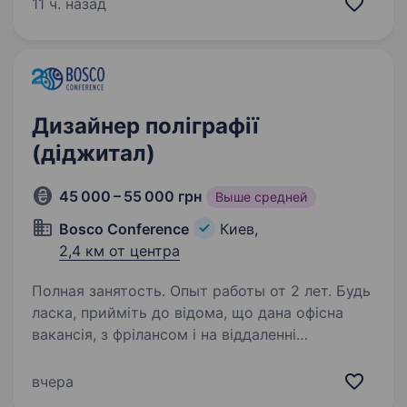
Сил України, що спеціалізується
11 ч. назад
на застосуванні ударних, розвідувальних
безпілотних…
Дизайнер поліграфії
(діджитал)
45 000 – 55 000 грн
Выше средней
Bosco Conference
Киев,
2,4 км от центра
Полная занятость. Опыт работы от 2 лет. Будь
ласка, прийміть до відома, що дана офісна
вакансія, з фрілансом і на віддаленні
ми не співпрацюємо! Ми, компанія з 20-річною
історією успіху в організації міжнародних
вчера
бізнес-конференцій, запрошуємо у команду…