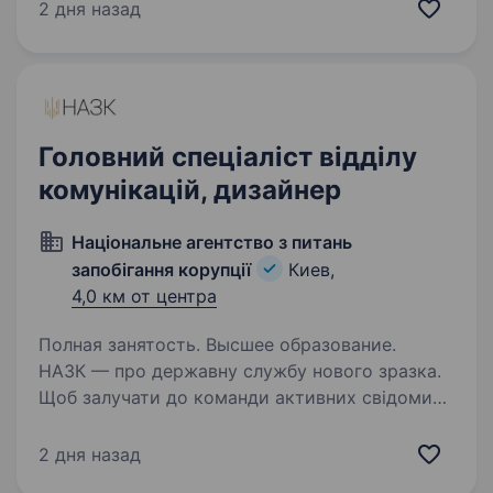
У команді 350+ фахівців з провідною
2 дня назад
експертизою, які працюють з різних куточків
світу.…
Головний спеціаліст відділу
комунікацій, дизайнер
Національне агентство з питань
запобігання корупції
Киев,
4,0 км от центра
Полная занятость. Высшее образование.
НАЗК — про державну службу нового зразка.
Щоб залучати до команди активних свідомих
українців, НАЗК створило місце сили
доброчесних людей, де кожен поділяє такі
2 дня назад
цінності, як доброчесність, патріотизм,