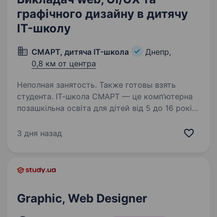
графічного дизайну в дитячу
IT-школу
СМАРТ, дитяча IT-школа
Днепр,
0,8 км от центра
Неполная занятость. Также готовы взять
студента. ІТ-школа СМАРТ — це комп’ютерна
позашкільна освіта для дітей від 5 до 16 років.
У нас чотири локаціі — Центр, Тополя,
Слобожанський, Комунар. Зараз відкрита
3 дня назад
вакансія викладача web, UI/UX та графічного
дизайну в…
Graphic, Web Designer