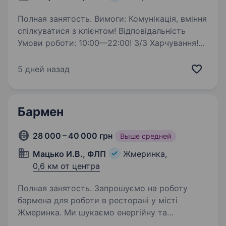
Полная занятость. Вимоги: Комунікація, вміння
спілкуватися з клієнтом! Відповідальність
Умови роботи: 10:00—22:00! 3/3 Харчування!
Вечірня розвозка з роботи! Можливо
проживання! Ставка 1300 зміна+чайові
5 дней назад
Бармен
28 000 – 40 000 грн
Выше средней
Мацько И.В., ФЛП
Жмеринка,
0,6 км от центра
Полная занятость. Запрошуємо на роботу
бармена для роботи в ресторані у місті
Жмеринка. Ми шукаємо енергійну та
відповідальну людину, яка бажає зайняти