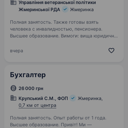
Управління ветеранської політики
Жмеринської РДА
Жмеринка
Полная занятость. Также готовы взять
человека с инвалидностью, пенсионера.
Высшее образование. Вимоги: вища юридична
освіта (не нижче бакалавра). Умови роботи:
Офіційне працевлаштування та всі соціальні
вчера
гарантії відповідно до Закону України «Про
державну службу». Стабільна та конкурентна
заробітна плата…
Бухгалтер
26 000 грн
Крупський С.М., ФОП
Жмеринка,
0,7 км от центра
Полная занятость. Опыт работы от 1 года.
Высшее образование. Привіт! Ми —