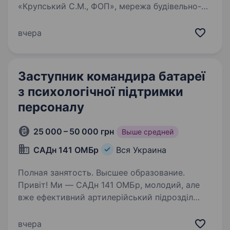
«Крупський С.М., ФОП», мережа будівельно-
господарських магазинів, яка розвивається і
прагне стати ще кращою. Запрошуємо
вчера
приєднатися до нашої команди бухгалтера,
навіть якщо ти тільки починаєш свій шлях…
Заступник командира батареї
з психологічної підтримки
персоналу
25 000 – 50 000 грн
Выше средней
САДн 141 ОМБр
Вся Украина
Полная занятость. Высшее образование.
Привіт! Ми — САДн 141 ОМБр, молодий, але
вже ефективний артилерійський підрозділ
Збройних Сил України. Наша місія —
знищувати ворога найсучаснішими методами,
вчера