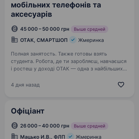
мобільних телефонів та
аксесуарів
45 000 – 50 000 грн
Выше средней
ОТАК, СМАРТШОП
Жмеринка
Полная занятость. Также готовы взять
студента. Робота, де ти заробляєш, навчаєшся
і ростеш у доході ОТАК — одна з найбільших
мереж магазинів техніки в Україні: 20+ років
на ринку, 150+ магазинів, 600+ працівників.
4 дня назад
Більшість керівників виросли всередині
компанії…
Офіціант
26 000 – 40 000 грн
Выше средней
Мацько И.В., ФЛП
Жмеринка