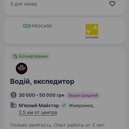
Шукаємо «Охоронця» в магазина
3 дня назад
на вул.Корольова Наша мета — робити
покупки зручними…
Бронирование
Водій, експедитор
30 000 – 50 000 грн
Выше средней
М'ясний Майстер
Жмеринка,
2,5 км от центра
Полная занятость. Опыт работы от 2 лет.