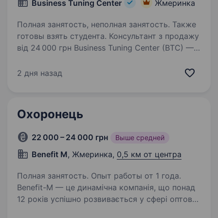
Business Tuning Center
Жмеринка
Полная занятость, неполная занятость. Также
готовы взять студента. Консультант з продажу
від 24 000 грн Business Tuning Center (BTC) —
одна з провідних агенцій маркетингових
комунікацій в Україні з понад 20-річним
2 дня назад
досвідом. Ми реалізуємо масштабні проєкти
для міжнародних брендів,…
Охоронець
22 000 – 24 000 грн
Выше средней
Benefit M
, Жмеринка,
0,5 км от центра
Полная занятость. Опыт работы от 1 года.
Benefit-M — це динамічна компанія, що понад
12 років успішно розвивається у сфері оптової
та роздрібної торгівлі одягом та взуттям.