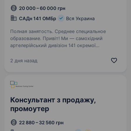
20 000 – 60 000 грн
САДн 141 ОМБр
Вся Украина
Полная занятость. Среднее специальное
образование. Привіт! Ми — самохідний
артелерійський дивізіон 141 окремої
механізованої бригади, молодий, але вже
ефективний підрозділ, який бореться за мир і
2 дня назад
безпеку України. Наше головне завдання —
захищати наших людей і країну,…
Консультант з продажу,
промоутер
22 880 – 32 560 грн