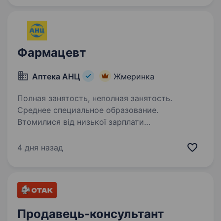
залізничних колій. Якщо ти хочеш долучитися
до важливої справи, яка забезпечує…
Фармацевт
Аптека АНЦ
Жмеринка
Полная занятость, неполная занятость.
Среднее специальное образование.
Втомилися від низької зарплати
та дискомфортних умов праці? У нас є дещо
краще! Вітаємо! Це лідер фармацевтичного
4 дня назад
ринку — «Аптека АНЦ» і ми шукаємо саме
ВАС — Фармацевтів / асистентів фармацевта.
Ми з гордістю реалізуємо…
Продавець-консультант