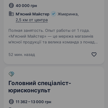
40 000 грн
М'ясний Майстер
Жмеринка,
2,5 км от центра
Полная занятость. Опыт работы от 1 года.
«М'ясний Майстер» — це мережа магазинів
м’ясної продукції та велика команда з понад
2000 однодумців, які щодня працюють, щоб
зробити свіже й якісне м’ясо доступним
52 мин. назад
кожному українцю. Ми виробляємо власну
продукцію…
Головний спеціаліст-
юрисконсульт
11 362 – 13 000 грн