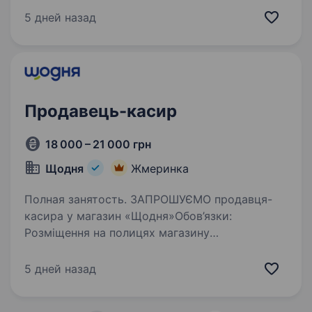
вакансію бармена та навчитися всьому
5 дней назад
необхідному для роботи в нашому ресторані…
Продавець-касир
18 000 – 21 000 грн
Щодня
Жмеринка
Полная занятость. ЗАПРОШУЄМО продавця-
касира у магазин «Щодня»Обов’язки:
Розміщення на полицях магазину
Консультування покупців про товари та акції
Обслуговування покупців на касі Підтримка
5 дней назад
чистоти і порядку на торговому…