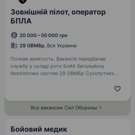
Зовнішній пілот, оператор
БПЛА
20 000 – 50 000 грн
29 ОВМБр
, Вся Украина
Полная занятость. Вакансія передбачає
службу у складі роти БпАК батальйону
безпілотних систем 29 ОВМБр Сухопутних
військ Збройних Сил України. Новостворений
підрозділ безпілотних систем шукає
кандидатів на посаду оператора БПЛА.…
Все вакансии Сил
Обороны
Бойовий медик