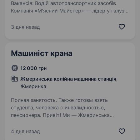
Вакансія: Водій автотранспортних засобів
Компанія «М'ясний Майстер» — лідер у галузі
глибокої мясопереробки, запрошує водія
автотранспортних засобів приєднатися
3 дня назад
до нашої команди. Ми пропонуємо стабільну
роботу та можливості…
Машиніст крана
12 000 грн
Жмеринська колійна машинна станція
,
Жмеринка
Полная занятость. Также готовы взять
студента, человека с инвалидностью,
пенсионера. Привіт! Ми — Жмеринська
колійна машинна станція, команда
професіоналів, яка щодня працює над
4 дня назад
ремонтом, будівництвом та обслуговуванням