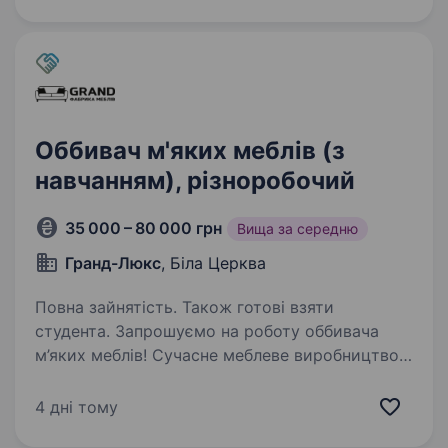
роботи на виробництві…
Оббивач м'яких меблів (з
навчанням), різноробочий
35 000 – 80 000 грн
Вища за середню
Гранд-Люкс
, Біла Церква
Повна зайнятість. Також готові взяти
студента. Запрошуємо на роботу оббивача
м’яких меблів! Сучасне меблеве виробництво
розширює команду та запрошує майстрів і
учнів! Якщо ви хочете отримати затребувану
4 дні тому
професію, працювати в стабільній компанії