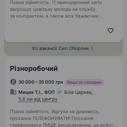
Повна зайнятість. 11 прикордонний загін
запрошує цивільну молодь на службу
за контрактом, а також всіх бажаючих
отримувати гідне грошове забезпечення, гідні
умови служби за фахом, та в подальшому
можливість вступу до Національної…
Усі вакансії Сил
Оборони
Різноробочий
30 000 – 35 000 грн
Вища за середню
Мицик Т.І., ФОП
Біла Церква,
5,6 км від центру
Повна зайнятість. Відгуки не дивимось,
прохання ТЕЛЕФОНУВАТИ! Прохання
телефонувати ЛИШЕ закцікавленим, це робота