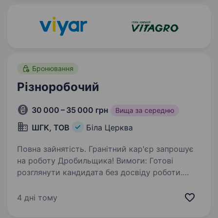
та добре заробляти —…
Бронювання
Різноробочий
30 000 – 35 000 грн
Вища за середню
ШГК, ТОВ
Біла Церква
Повна зайнятість. Гранітний кар'єр запрошує
на роботу Дробильщика! Вимоги: Готові
розглянути кандидата без досвіду роботи.
Організованість. Відповідальність. Вміння
працювати в команді. Обов’язки: Запуск і
4 дні тому
зупинка дробильної…