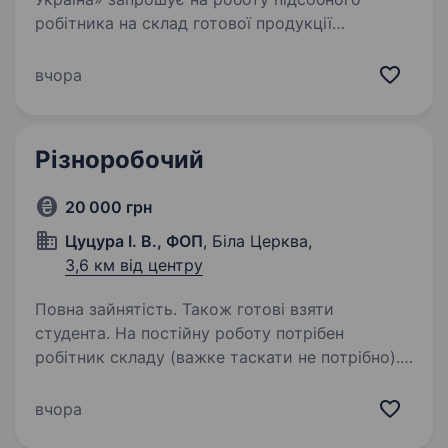
робітника на склад готової продукції
Що ти будеш робити: Виконувати механічні
операції з обробки металевих деталей
вчора
та конструкцій; Виконувати погрузочні,…
Різноробочий
20 000 грн
Цуцура І. В., ФОП
, Біла Церква,
3,6 км від центру
Повна зайнятість. Також готові взяти
студента. На постійну роботу потрібен
робітник складу (важке таскати не потрібно).
Обов’язки: допомога в підготуванні
та пакуванні товару. Робота для чоловіків
вчора
до 35років Робота з пн-пт. З 11 до 19 години