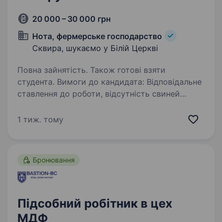
20 000 – 30 000 грн
Нота, фермерське господарство
Сквира, шукаємо у Білій Церкві
Повна зайнятість. Також готові взяти
студента. Вимоги до кандидата: Відповідальне
ставлення до роботи, відсутність свиней
у домашньому господарстві. Ми пропонуємо:
Графік роботи за домовленістю; підвезення
1 тиж. тому
до роботи; проживання в гуртожитку для
іногородніх;…
Бронювання
Підсобний робітник в цех
МДФ