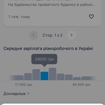
На будівництво приватного будинку в районі
Воєнстрой потрібні різноробочі. Робота
фізична, різнопланова, оплата вчасна. Основні
1 тиж. тому
завдання: Копка траншей та котлованів.
В’язання арматури та підготовка каркасів…
Стор. 1 з 2
Середня зарплата різноробочого
в Україні
29000 грн
17 000 грн
45 000 грн
Докладніше