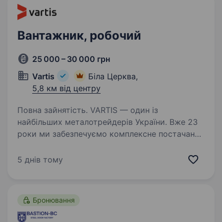
компанії з точки зору якості…
Вантажник, робочий
25 000 – 30 000 грн
Vartis
Біла Церква,
5,8 км від центру
Повна зайнятість. VARTIS — один із
найбільших металотрейдерів України. Вже 23
роки ми забезпечуємо комплексне постачання
металопрокату для будівельних об'єктів,
промислових підприємств та підприємців.
5 днів тому
Наша мережа нараховує понад…
Бронювання