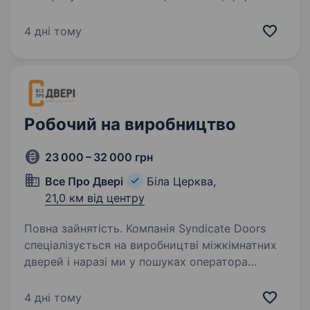
не на 1 день! Треба всього 1 людина! Вимоги:
порядність фізична витривалість Графік
4 дні тому
роботи з 9:00 — 18:00. Плаваючий…
Робочий на виробництво
23 000 – 32 000 грн
Все Про Двері
Біла Церква,
21,0 км від центру
Повна зайнятість. Компанія Syndicate Doors
спеціалізується на виробництві міжкімнатних
дверей і наразі ми у пошуках оператора
вакуумного преса! Вимоги: Чоловік, готовий
навчатись та стабільно працювати Досвід
4 дні тому