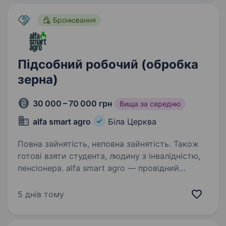
Бронювання
Підсобний робочий (обробка
зерна)
30 000 – 70 000 грн
Вища за середню
alfa smart agro
Біла Церква
Повна зайнятість, неповна зайнятість. Також
готові взяти студента, людину з інвалідністю,
пенсіонера. alfa smart agro — провідний
виробник засобів захисту рослин та
мікродобрив, що успішно працює в Україні
5 днів тому
понад 20-ти років. Компанія повністю
відповідає вимогам до сучасної європейської