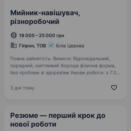
Мийник-навішувач,
різноробочий
18 000 – 25 000 грн
Гіпрон, ТОВ
Біла Церква
Повна зайнятість. Вимоги: Відповідальний,
порядний, кмітливий Хороша фізична форма,
без проблем зі здоров’ям Умови роботи: з 7:30
до 16:00, з Пн по Пт. Офіційне
працевлаштування. Обов’язки: знежирення
3 дні тому
та навішування…
Резюме — перший крок
до
нової роботи