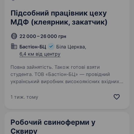
Підсобний працівник цеху
МДФ (клеярник, закатчик)
22 000 – 26 000 грн
Бастіон-БЦ
Біла Церква,
6,4 км від центру
Повна зайнятість. Також готові взяти
студента. ТОВ «Бастіон-БЦ» — провідний
український виробник високоякісних вхідних
металевих дверей, що працює на ринку більше
10ти років. Ми цінуємо професіоналізм,
1 тиж. тому
відповідальність, надійність і прагнення
до розвитку. Зараз,…
Робочий свиноферми у
Сквиру