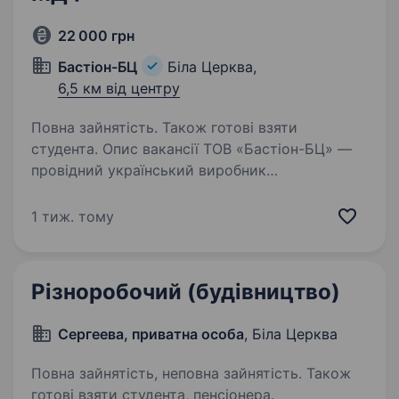
22 000 грн
Бастіон-БЦ
Біла Церква,
6,5 км від центру
Повна зайнятість. Також готові взяти
студента. Опис вакансії ТОВ «Бастіон-БЦ» —
провідний український виробник
високоякісних вхідних металевих дверей,
що працює на ринку більше 10ти років. Ми
1 тиж. тому
цінуємо професіоналізм, відповідальність,
надійність і прагнення до розвитку…
Різноробочий (будівництво)
Сергеева, приватна особа
, Біла Церква
Повна зайнятість, неповна зайнятість. Також
готові взяти студента, пенсіонера.