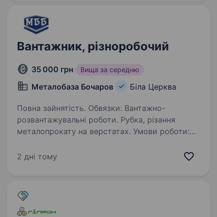
(часто уходимо раніше).
Вантажник, різноробочий
35 000 грн
Вища за середню
Металобаза Бочаров
Біла Церква
Повна зайнятість. Обвязки: Вантажно-
розвантажувальні роботи. Рубка, різання
металопрокату на верстатах. Умови роботи:
Робочі дні понеділок-п'ятниця згідно
з графіком виходів.
2 дні тому