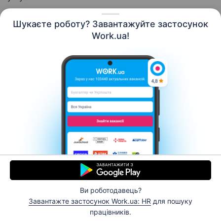
Шукаєте роботу? Завантажуйте застосунок
Work.ua!
Українська
Ресурси
Контакти
Про нас
Кар’єра
Новини Work.ua
Допомога
Умови використання
Роботодавцю
Ви роботодавець?
© 2006–2026 Work.ua. Сервіс пошуку роботи №1 в
Завантажте застосунок Work.ua: HR
для пошуку
Україні.
працівників.