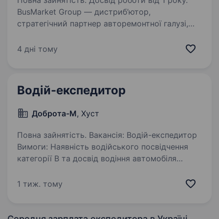
Повна зайнятість. Досвід роботи від 1 року.
BusMarket Group — дистриб’ютор,
стратегічний партнер авторемонтної галузі,
акціонер Global One Automotive GmbH.
Обов’язки: Виконання маршрутів доставки
4 дні тому
згідно маршрутного листа по місту та області.
Завантаження/вивантаження…
Водій-експедитор
Доброта-М
, Хуст
Повна зайнятість. Вакансія: Водій-експедитор
Вимоги: Наявність водійського посвідчення
категорії В та досвід водіння автомобіля
не менше 1 року. Відповідальність
та пунктуальність. Проживання в м.Хуст
1 тиж. тому
Обов’язки: Доставка…
Середня зарплата експедитора
в Україні