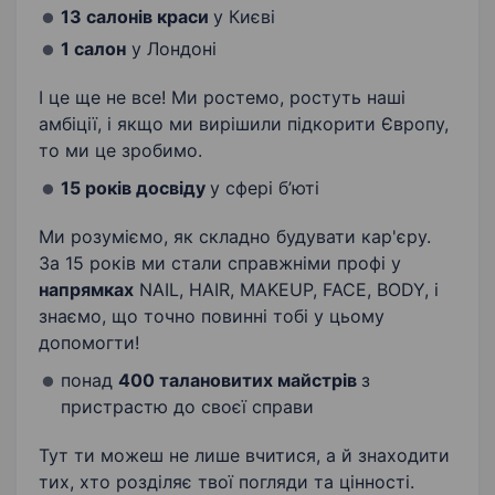
13 салонів краси
у Києві
1 салон
у Лондоні
І це ще не все! Ми ростемо, ростуть наші
амбіції, і якщо ми вирішили підкорити Європу,
то ми це зробимо.
15 років досвіду
у сфері б’юті
Ми розуміємо, як складно будувати кар'єру.
За 15 років ми стали справжніми профі у
напрямках
NAIL, HAIR, MAKEUP, FACE, BODY, і
знаємо, що точно повинні тобі у цьому
допомогти!
понад
400 талановитих майстрів
з
пристрастю до своєї справи
Тут ти можеш не лише вчитися, а й знаходити
тих, хто розділяє твої погляди та цінності.