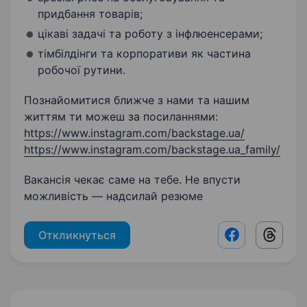
придбання товарів;
цікаві задачі та роботу з інфлюенсерами;
тімбілдінги та корпоративи як частина
робочої рутини.
Познайомитися ближче з нами та нашим
життям ти можеш за посиланнями:
https://www.instagram.com/backstage.ua/
https://www.instagram.com/backstage.ua_family/
Вакансія чекає саме на тебе. Не впусти
можливість — надсилай резюме
Откликнуться
Facebook shar
Threads