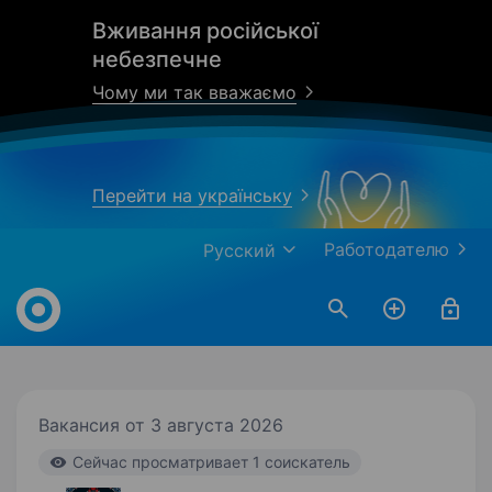
Вживання російської
небезпечне
Чому ми так вважаємо
Перейти на українську
Работодателю
Русский
Work.ua
Вакансия от 3 августа 2026
Cейчас просматривает 1 соискатель