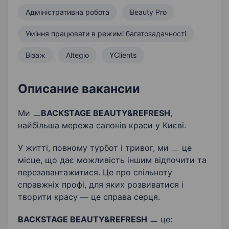
Адміністративна робота
Beauty Pro
Уміння працювати в режимі багатозадачності
Візаж
Altegio
YClients
Описание вакансии
Ми ㅡ
BACKSTAGE BEAUTY&REFRESH
,
найбільша мережа салонів краси у Києві.
У житті, повному турбот і тривог, ми ㅡ це
місце, що дає можливість іншим відпочити та
перезавантажитися. Це про спільноту
справжніх профі, для яких розвиватися і
творити красу — це справа серця.
BACKSTAGE BEAUTY&REFRESH
ㅡ це: