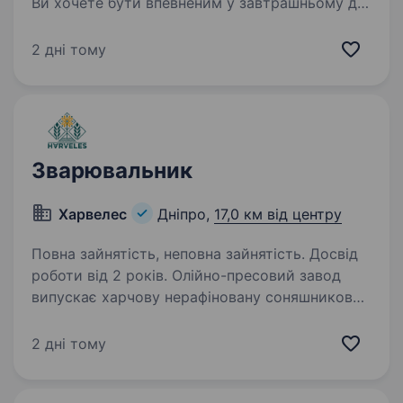
Ви хочете бути впевненим у завтрашньому дні
та шукайте надійного роботодавця, бажаєте
гарантовано отримувати заробітну плату
2 дні тому
на картку 2 рази на…
Зварювальник
Харвелес
Дніпро,
17,0 км від центру
Повна зайнятість, неповна зайнятість. Досвід
роботи від 2 років. Олійно-пресовий завод
випускає харчову нерафіновану соняшникову
олію першого гатунку, макуху соняшнику
та пелету. Ми забезпечуємо виробництво
2 дні тому
якісного, конкурентноспроможного
сертифікованого продукту. Запрошуємо:…