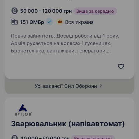
50 000 – 120 000 грн
Вища за середню
151 ОМБр
Вся Україна
Повна зайнятість. Досвід роботи від 1 року.
Армія рухається на колесах і гусеницях.
Бронетехніка, вантажівки, генератори,
інженерне обладнання — усе це потребує
професійного обслуговування. Механік-слюсар
у 151 Окремій Механізованій Бригаді —
це людина, яка…
Усі вакансії Сил
Оборони
Зварювальник (напівавтомат)
40 000 – 60 000 грн
Вища за середню