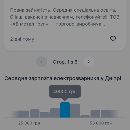
Повна зайнятість. Середня спеціальна освіта.
Є інші вакансії з навчанням, телефонуйте!!! ТОВ
«АВ метал груп» — торгово-виробнича
компанія. Запрошуємо стати частиною
колективу працівників нового
2 дні тому
трубопрокатного виробництва, яке відкрилося
у Вашому місті. У зв’язку…
Стор. 1 з 6
Середня зарплата електрозварника
у Дніпрі
40000 грн
25 000 грн
53 000 грн