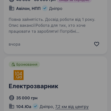
Авілон, НПП
Дніпро
Повна зайнятість. Досвід роботи від 1 року.
Опис вакансіїРобота для тих, хто хоче
працювати та заробляти! Потрібні
кваліфіковані зварювальники без шкідливих
звичок. Якщо Ви володієте зварюванням
вчора
аргоном, та напівавтоматом, вмієте
працювати швидко та якісно,…
Бронювання
Електрозварник
35 000 грн
104.Юа
Дніпро,
7,2 км від центру