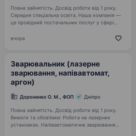
Повна зайнятість. Досвід роботи від 1 року.
Середня спеціальна освіта. Наша компанія —
це провідний постачальник послуг у сфері
виробництва, продажів, обслуговування
газового обладнання, будівельно-монтажних
вчора
робіт, що працює на ринку вже багато років.
Будемо раді запросити до співпраці…
Зварювальник (лазерне
зварювання, напівавтомат,
аргон)
Дороненко О. М., ФОП
Дніпро
Повна зайнятість. Досвід роботи від 1 року.
Вимоги та обов’язки: Робота на лазерних
установках. Напівавтоматичне зварювання
(MIG/MAG/TIG) та точкове зварювання. Вміння