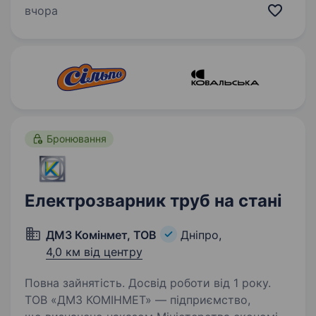
читати креслення та технічну документацію.
вчора
Досвід роботи від 3 років. Ми пропонуємо:…
Бронювання
Електрозварник труб на стані
ДМЗ Комінмет, ТОВ
Дніпро,
4,0 км від центру
Повна зайнятість. Досвід роботи від 1 року.
ТОВ «ДМЗ КОМІНМЕТ» — підприємство,