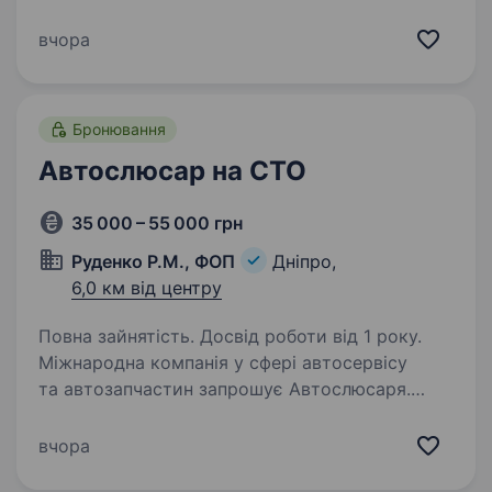
та поваги. Компанія постійно розвивається,
тому ми раді бачити в нашій команді нових
вчора
професіоналів. Якщо ви любите детейлінг,…
Бронювання
Автослюсар на СТО
35 000 – 55 000 грн
Руденко Р.М., ФОП
Дніпро,
6,0 км від центру
Повна зайнятість. Досвід роботи від 1 року.
Міжнародна компанія у сфері автосервісу
та автозапчастин запрошує Автослюсаря.
Обов’язки: Діагностика несправностей авто
Зняття/установка агрегатів Слюсарні
вчора
та зварювальні роботи Робота з інструментом