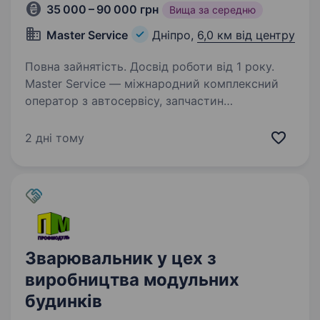
35 000 – 90 000 грн
Вища за середню
Master Service
Дніпро,
6,0 км від центру
Повна зайнятість. Досвід роботи від 1 року.
Master Service — міжнародний комплексний
оператор з автосервісу, запчастин
та устаткування, що працює в Україні з 1998
року. Ми шукаємо тих співробітників,
2 дні тому
що разом з нами втілюватимуть місію
компанії — змінювати…
Зварювальник у цех з
виробництва модульних
будинків