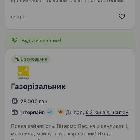
що визначено наказом Міністерства економіки
України критично важливим для
функціонування економіки та забезпечення
вчора
життєдіяльності населення в особливий
період, пропонує Вам розглянути…
Будьте першим!
Бронювання
Газорізальник
28 000 грн
Інтерпайп
Дніпро,
6,3 км від центру
Повна зайнятість. Вітаємо Вас, наш кандидат і,
можливо, майбутній співробітник! Якщо