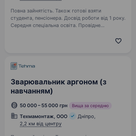
Повна зайнятість. Також готові взяти
студента, пенсіонера. Досвід роботи від 1 року.
Середня спеціальна освіта. Провідне
промислове підприємство, лідер
у виробництві професійного технологічного,
торговельного та холодильного обладнання
для супермаркетів, ресторанів, барів та інших
об'єктів. Ми на ринку 23 роки і залишаємося…
Зварювальник аргоном (з
навчанням)
50 000 – 55 000 грн
Вища за середню
Техмамонтаж, ООО
Дніпро,
2,2 км від центру