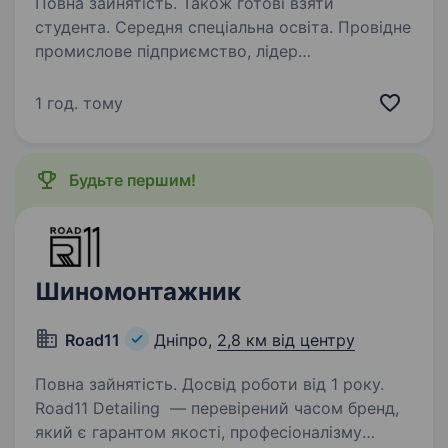
Повна зайнятість. Також готові взяти
студента. Середня спеціальна освіта. Провідне
промислове підприємство, лідер
у виробництві професійного технологічного,
торговельного та холодильного обладнання
1 год. тому
для супермаркетів, ресторанів, барів та інших
об'єктів. Ми на ринку 23 роки і залишаємося…
Будьте першим!
Шиномонтажник
Road11
Дніпро,
2,8 км від центру
Повна зайнятість. Досвід роботи від 1 року.
Road11 Detailing — перевірений часом бренд,
який є гарантом якості, професіоналізму