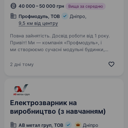
40 000 – 50 000 грн
Вища за середню
Профмодуль, ТОВ
Дніпро,
9,5 км від центру
Повна зайнятість. Досвід роботи від 1 року.
Привіт! Ми — компанія «Профмодуль», і
ми створюємо сучасні модульні будинки,
побутівки, дачні будиночки, санітарні модулі
та інші конструкції на металевому зварному
2 дні тому
каркасі у м. Дніпро, які допомагають людям
комфортно…
Електрозварник на
виробництво (з навчанням)
АВ метал груп, ТОВ
Дніпро