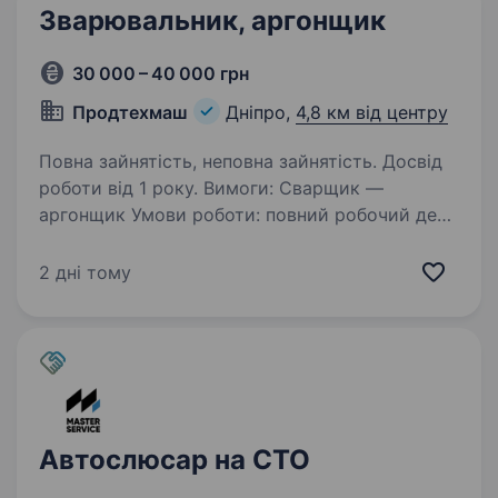
Зварювальник, аргонщик
30 000 – 40 000 грн
Продтехмаш
Дніпро,
4,8 км від центру
Повна зайнятість, неповна зайнятість. Досвід
роботи від 1 року. Вимоги: Сварщик —
аргонщик Умови роботи: повний робочий день
у цеху в колективі Обов’язки: Сварщик
аргонщик
2 дні тому
Автослюсар на СТО