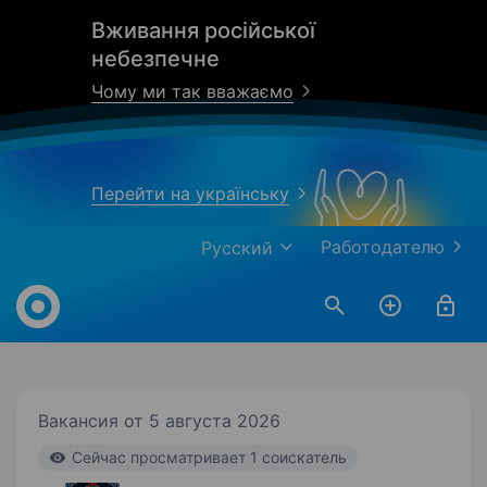
Вживання російської
небезпечне
Чому ми так вважаємо
Перейти на українську
Работодателю
Русский
Work.ua
Вакансия от 5 августа 2026
Cейчас просматривает 1 соискатель