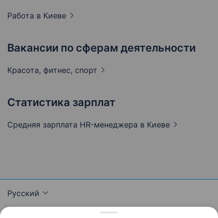
Работа в
Киеве
Вакансии по сферам деятельности
Красота, фитнес,
спорт
Статистика зарплат
Средняя зарплата HR-менеджера
в Киеве
Русский