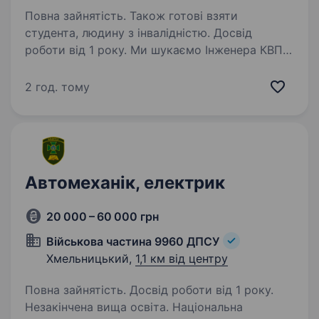
Повна зайнятість. Також готові взяти
студента, людину з інвалідністю. Досвід
роботи від 1 року. Ми шукаємо Інженера КВПіА
(електрика) на виробництво
металопластикових конструкцій . для
2 год. тому
виконання планового та технічного
обслуговування обладнання; Виробництво
знаходиться в с.Гвардійське, Хмельницького
району,…
Автомеханік, електрик
20 000 – 60 000 грн
Військова частина 9960 ДПСУ
Хмельницький,
1,1 км від центру
Повна зайнятість. Досвід роботи від 1 року.
Незакінчена вища освіта. Національна