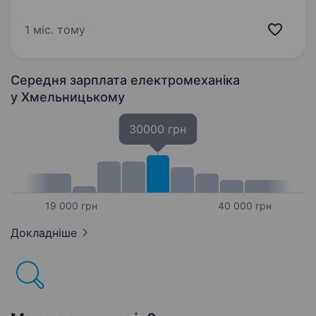
спеціаліста для роботи на підприємстві. Для
кандидата, який прагне професійного
1 міс. тому
розвитку, передбачена можливість кар'єрного
зростання до посади…
Середня зарплата електромеханіка
у Хмельницькому
30000 грн
19 000 грн
40 000 грн
Докладніше