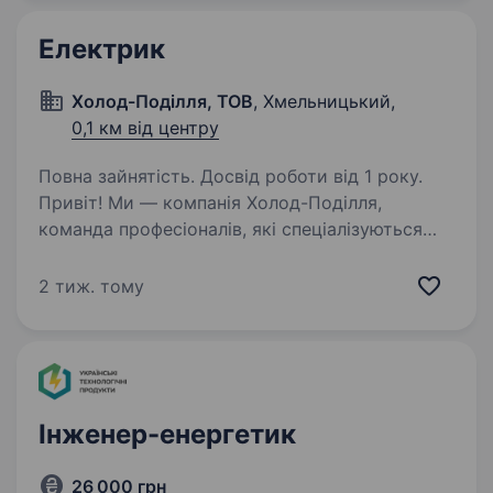
легкових автомобілів у місті Хмельницький.
Вимоги: Досвід…
Електрик
Холод-Поділля, ТОВ
, Хмельницький,
0,1 км від центру
Повна зайнятість. Досвід роботи від 1 року.
Привіт! Ми — компанія Холод-Поділля,
команда професіоналів, які спеціалізуються
на ремонті, сервісному обслуговуванні
та монтажі промислового холодильного
2 тиж. тому
обладнання, а також виробництві сучасних
холодильних систем…
Інженер-енергетик
26 000 грн