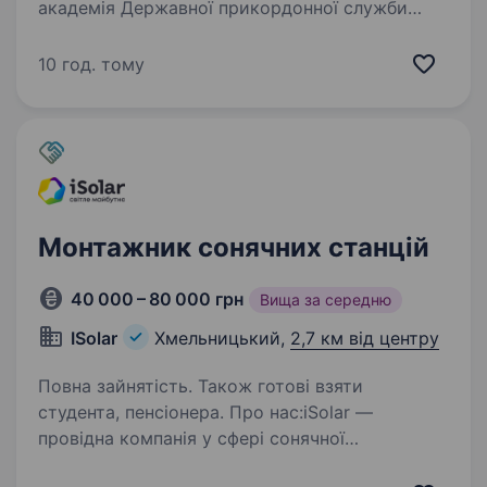
академія Державної прикордонної служби
України імені Богдана Хмельницького
(військова частина 9960) шукає Автомеханіка
10 год. тому
(електрика) для служби за контрактом. Якщо
ти хочеш поєднати професійну діяльність…
Монтажник сонячних станцій
40 000 – 80 000 грн
Вища за середню
ISolar
Хмельницький,
2,7 км від центру
Повна зайнятість. Також готові взяти
студента, пенсіонера. Про нас:iSolar —
провідна компанія у сфері сонячної
енергетики. У зв’язку з розширенням проєктів