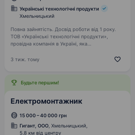
Українські технологічні продукти
Хмельницький
Повна зайнятість. Досвід роботи від 1 року.
ТОВ «Українські технологічні продукти»,
провідна компанія в Україні, яка
спеціалізується на впровадженні
автоматизованих систем комерційного і
3 тиж. тому
технічного обліку електроенергії. Якщо
ти хочеш долучитися до команди…
Будьте першим!
Електромонтажник
15 000 – 40 000 грн
Гигант, ООО
, Хмельницький,
5,8 км від центру