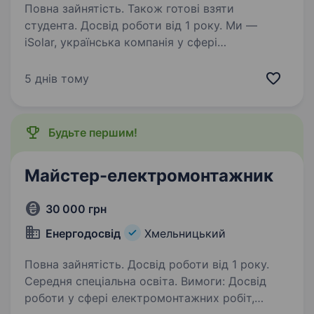
Повна зайнятість. Також готові взяти
студента. Досвід роботи від 1 року. Ми —
iSolar, українська компанія у сфері
відновлюваної енергетики. Реалізуємо
комплексні рішення у сонячній енергетиці: від
5 днів тому
проєктування до монтажу та сервісу СЕС
по всій Україні. У зв’язку з розвитком
напрямку…
Будьте першим!
Майстер-електромонтажник
30 000 грн
Енергодосвід
Хмельницький
Повна зайнятість. Досвід роботи від 1 року.
Середня спеціальна освіта. Вимоги: Досвід
роботи у сфері електромонтажних робіт,