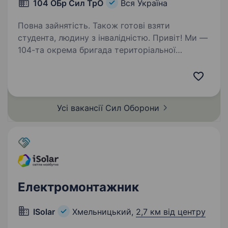
104 ОБр Сил ТрО
Вся Україна
Повна зайнятість. Також готові взяти
студента, людину з інвалідністю. Привіт! Ми —
104-та окрема бригада територіальної
оборони (104 ОБрТрО) Збройних сил України,
кадроване мирне формування Сил
територіальної оборони у Рівненській області,
яке гідно виконує важливу місію захисту
Усі вакансії Сил
Оборони
нашої…
Електромонтажник
ISolar
Хмельницький,
2,7 км від центру