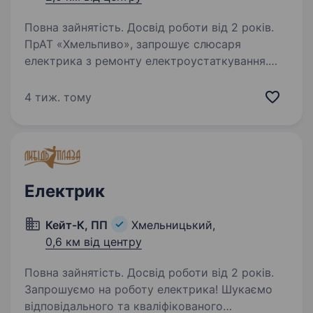
Повна зайнятість. Досвід роботи від 2 років.
ПрАТ «Хмельпиво», запрошує слюсаря
електрика з ремонту електроустаткування.
Що входитиме до ваших обов’язків:
Забезпечення безперебійної роботи
4 тиж. тому
та процесів варки пива; Виявлення
та усунення несправностей, виконання…
Електрик
Кейт-К, ПП
Хмельницький,
0,6 км від центру
Повна зайнятість. Досвід роботи від 2 років.
Запрошуємо на роботу електрика! Шукаємо
відповідального та кваліфікованого