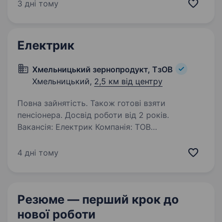
запрошуємо до команди монтажників
3 дні тому
сонячних панелей для роботи на об'єктах
по всій Україні. Обов’язки: Монтаж сонячних…
Електрик
Хмельницький зернопродукт, ТзОВ
Хмельницький,
2,5 км від центру
Повна зайнятість. Також готові взяти
пенсіонера. Досвід роботи від 2 років.
Вакансія: Електрик Компанія: ТОВ
«Хмельницький зернопродукт» Місто:
Хмельницький Опис компанії: ТОВ
4 дні тому
«Хмельницький зернопродукт» є лідером
у сфері зернової промисловості,
що спеціалізується на заготовці та обробці…
Резюме — перший крок
до
нової роботи