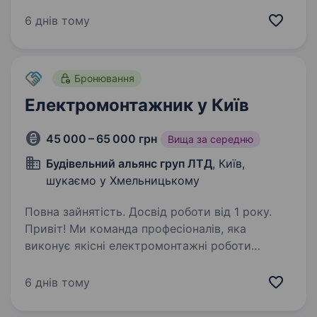
відповідальне ставлення до роботи,
порядність. Читання креслень та схем
6 днів тому
вітається. Без шкідливих звичок. Вітається
автомобіль. Умови роботи: Робота…
Бронювання
Електромонтажник у Київ
45 000 – 65 000 грн
Вища за середню
Будівельний альянс груп ЛТД
, Київ,
шукаємо у Хмельницькому
Повна зайнятість. Досвід роботи від 1 року.
Привіт! Ми команда професіоналів, яка
виконує якісні електромонтажні роботи
в Києві. Якщо ти хочеш розпочати кар'єру
в надійній компанії, розвиватися у сфері
6 днів тому
електромонтажу та працювати у дружньому
колективі — ми радо…