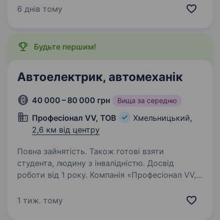
від 2-х років; практичні навички і досвід
6 днів тому
роботи електриком; хазяйновитість,
самостійність, відповідальність,…
Будьте першим!
Автоелектрик, автомеханік
40 000 – 80 000 грн
Вища за середню
Професіонал VV, ТОВ
Хмельницький,
2,6 км від центру
Повна зайнятість. Також готові взяти
студента, людину з інвалідністю. Досвід
роботи від 1 року. Компанія «Професіонал VV,
ТОВ» шукає в команду відповідального
та досвідченого автоелектрика/автомеханіка
1 тиж. тому
для нашої станції технічного обслуговування