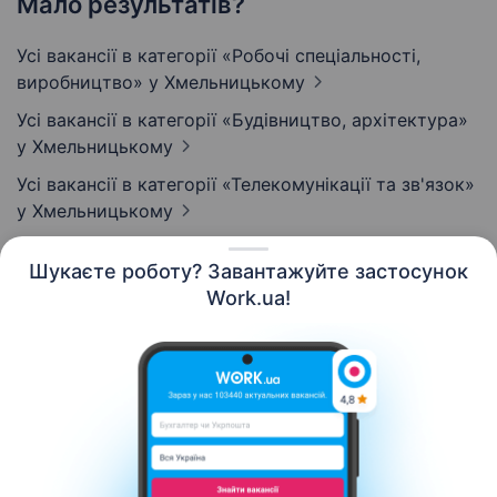
Мало результатів?
Усі вакансії в категорії «Робочі спеціальності,
виробництво»
у Хмельницькому
Усі вакансії в категорії «Будівництво, архітектура»
у Хмельницькому
Усі вакансії в категорії «Телекомунікації та зв'язок»
у Хмельницькому
Шукаєте роботу? Завантажуйте застосунок
Work.ua!
Українська