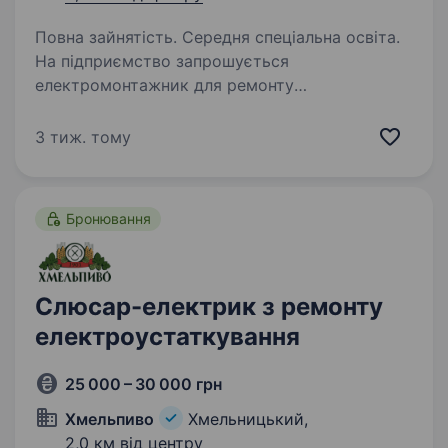
Повна зайнятість. Середня спеціальна освіта.
На підприємство запрошується
електромонтажник для ремонту
та обслуговування устаткування. Обов’язки:
Виконувати електромонтажні роботи
3 тиж. тому
на об'єктах компанії. Ремонт устаткування на
підприємстві а також у відрядженнях…
Бронювання
Слюсар-електрик з ремонту
електроустаткування
25 000 – 30 000 грн
Хмельпиво
Хмельницький,
2,0 км від центру