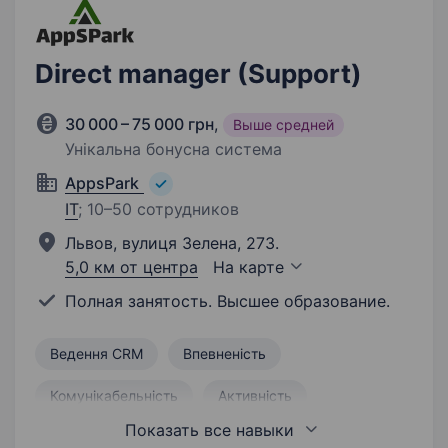
Direct manager (Support)
30 000 – 75 000 грн
,
Выше средней
Унікальна бонусна система
AppsPark
IT
;
10–50 сотрудников
Львов, вулиця Зелена, 273.
5,0 км от центра
На карте
Полная занятость. Высшее образование.
Ведення CRM
Впевненість
Комунікабельність
Активність
Показать все навыки
Маркетинг
Продаж
Ведення звітності