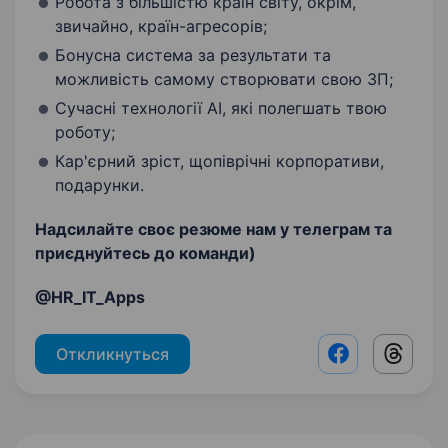
Робота з більшістю країн світу, окрім,
звичайно, країн-агресорів;
Бонусна система за результати та
можливість самому створювати свою ЗП;
Сучасні технології AI, які полегшать твою
роботу;
Кар'єрний зріст, щопіврічні корпоративи,
подарунки.
Надсилайте своє резюме нам у телеграм та
приєднуйтесь до команди)
@HR_IT_Apps
Откликнуться
Facebook shar
Threads