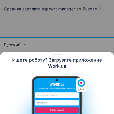
Средняя зарплата support manager
во Львове
Русский
Ищете роботу? Загрузите приложение
Work.ua
Ресурсы
Контакты
О нас
Карьера
Новости Work.ua
Помощь
Условия использования