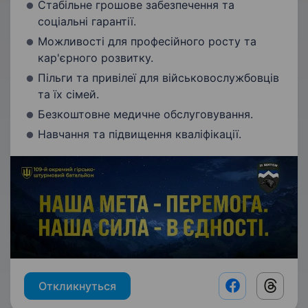
Стабільне грошове забезпечення та
соціальні гарантії.
Можливості для професійного росту та
кар'єрного розвитку.
Пільги та привілеї для військовослужбовців
та їх сімей.
Безкоштовне медичне обслуговування.
Навчання та підвищення кваліфікації.
Откликнуться
Facebook shar
Threads