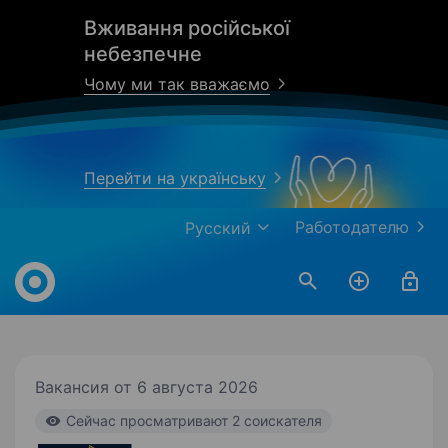
Вживання російської
небезпечне
Чому ми так вважаємо
Перейти на українську
Работодателю
Русский
Work.ua
Вакансия от 6 августа 2026
Cейчас просматривают 2 соискателя