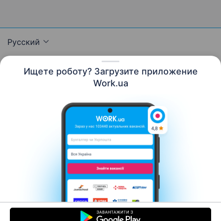
Русский
Ищете роботу? Загрузите приложение
Work.ua
Ресурсы
Контакты
О нас
Карьера
Новости Work.ua
Помощь
Условия использования
Работодателю
© 2006–2026 Work.ua. Сервис поиска работы №1 в
Украине.