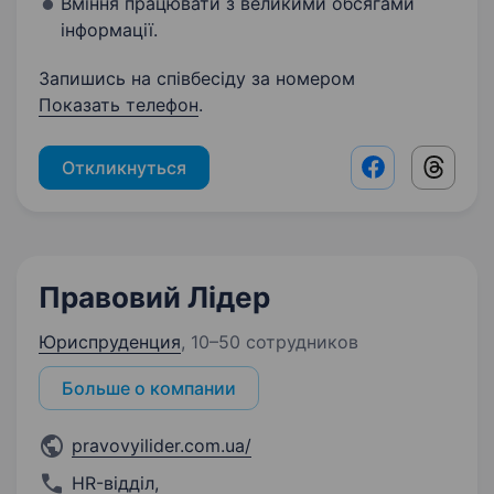
Вміння працювати з великими обсягами
інформації.
Запишись на співбесіду за номером
Показать телефон
.
Откликнуться
Facebook shar
Threads
Правовий Лідер
Юриспруденция
,
10–50 сотрудников
Больше о компании
pravovyilider.com.ua/
HR-відділ
,