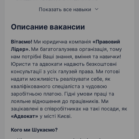
Показать все навыки
Знання юриспруденції
Робота з великим обсягом інформації
Описание вакансии
Адвокатський супровід
Судова практика
Вітаємо!
Ми юридична компанія
«Правовий
Лідер».
Ми багатогалузева організація, тому
нам потрібні Ваші знання, вміння та навички!
Юристи та адвокати надають безкоштовні
консультації з усіх галузей права. Ми готові
надати можливість реалізувати себе, як
кваліфікованого спеціаліста з чудовою
заробітньою платою. Гідні умови праці та
лояльне відношення до працівників. Ми
зацікавлені в співробітниках на такі посади, як
«Адвокат»
у місті Києві.
Кого ми Шукаємо?