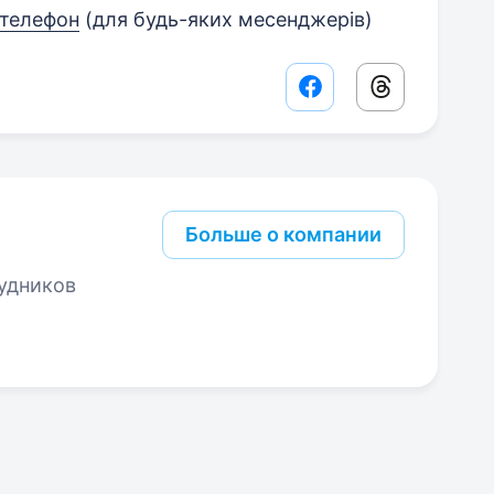
 телефон
(для будь-яких месенджерів)
Facebook share lin
Threads sha
Больше о компании
удников
...