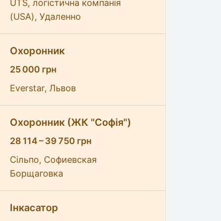
UTS, логістична компанія
(USA), Удаленно
Охоронник
25 000 грн
Everstar, Львов
Охоронник (ЖК "Софія")
28 114 – 39 750 грн
Сільпо, Софиевская
Борщаговка
Інкасатор