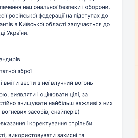
езпечення національної безпеки і оборони,
есії російської федерації на підступах до
антів з Київської області залучається до
ді України.
андирів
татної зброї
і вміти вести з неї влучний вогонь
ю, виявляти і оцінювати цілі, за
тійно знищувати найбільш важливі з них
у вогневих засобів, снайперів)
левказання і коректування стрільби
ті, використовувати захисні та