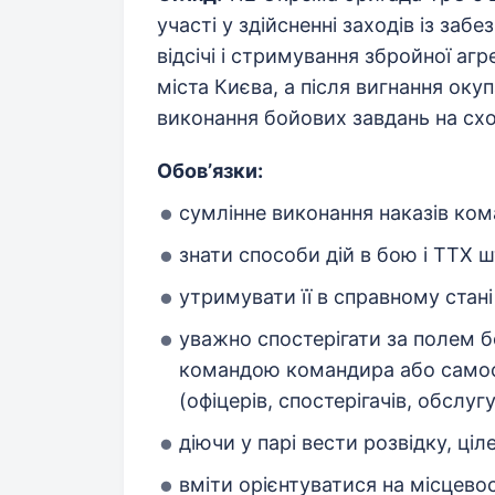
участі у здійсненні заходів із заб
відсічі і стримування збройної агр
міста Києва, а після вигнання окуп
виконання бойових завдань на схо
Обовʼязки:
сумлінне виконання наказів ком
знати способи дій в бою і ТТХ ш
утримувати її в справному стані 
уважно спостерігати за полем бо
командою командира або самос
(офіцерів, спостерігачів, обслуг
діючи у парі вести розвідку, ці
вміти орієнтуватися на місцевос