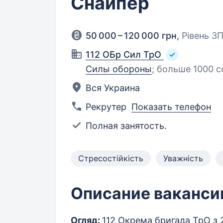
Снайпер
50 000 – 120 000 грн
,
Рівень З
112 ОБр Сил ТрО
Силы обороны
;
больше 1000 с
Вся Украина
Рекрутер
Показать телефон
Полная занятость.
Стресостійкість
Уважність
Описание ваканси
Огляд:
112 Окрема бригада ТрО з 