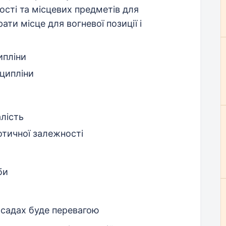
ості та місцевих предметів для
ти місце для вогневої позиції і
ипліни
сципліни
алість
отичної залежності
би
осадах буде перевагою