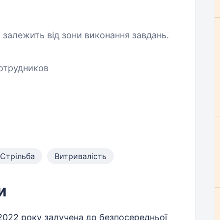
П залежить від зони виконання завдань.
отрудников
Стрільба
Витривалість
и
2022 року залучена до безпосередньої