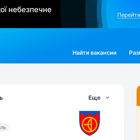
ої небезпечне
Перейти
Найти
вакансии
Раз
ь
Еще
ель