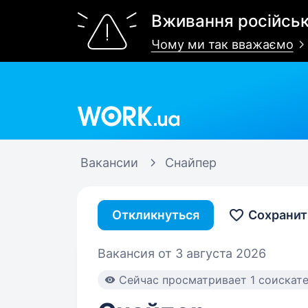
Вживання російськ
Чому ми так вважаємо
Work.ua
Вакансии
Снайпер
Откликнуться
Сохранит
Вакансия от 3 августа 2026
Cейчас просматривает 1 соискат