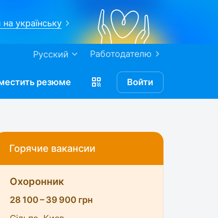
 на українську
Работодателю
Русский
местить
резюме
Войти
Горячие вакансии
Охоронник
28 100 – 39 900 грн