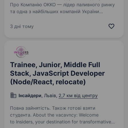
Про Компанію OKKO — лідер паливного ринку
та одна з найбільших компаній України
з потужною цифровою екосистемою,
що включає мережу АЗК, роздріб, B2B-
3 дні тому
напрямок, логістику, фінансові сервіси
та масштабну програму лояльності…
Trainee, Junior, Middle Full
Stack, JavaScript Developer
(Node/React, relocate)
Інсайдери
, Львів,
2,7 км від центру
Повна зайнятість. Також готові взяти
студента. About the vacavncy: Welcome
to Insiders, your destination for transformative