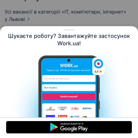
Усі вакансії в категорії «IT, комп'ютери, інтернет»
у Львові
Шукаєте роботу? Завантажуйте застосунок
Work.ua!
Українська
Ресурси
Контакти
Про нас
Кар’єра
Новини Work.ua
Допомога
Умови використання
Роботодавцю