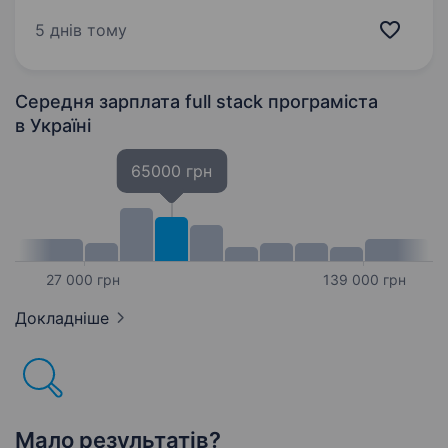
project solutions. As a global entity located
in Ukraine, we transcend traditional expectations.
5 днів тому
Our fast-growing company based in Lviv…
Середня зарплата full stack програміста
в Україні
65000 грн
27 000 грн
139 000 грн
Докладніше
Мало результатів?