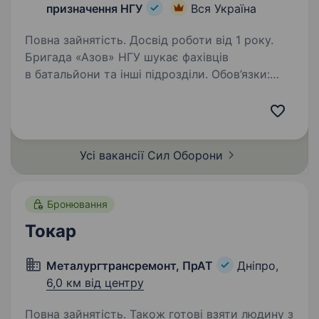
призначення НГУ
Вся Україна
Повна зайнятість. Досвід роботи від 1 року.
Бригада «Азов» НГУ шукає фахівців
в батальйони та інші підрозділи. Обов’язки:
обробка металевих деталей на токарних
верстатах; виготовлення, ремонтування та
відновлення частин техніки; виконання точних
робіт…
Усі вакансії Сил
Оборони
Бронювання
Токар
Металургтрансремонт, ПрАТ
Дніпро,
6,0 км від центру
Повна зайнятість. Також готові взяти людину з