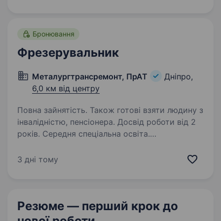
та оснащення для підприємств металургійної
промисловості…
Бронювання
Фрезерувальник
Металургтрансремонт, ПрАТ
Дніпро,
6,0 км від центру
Повна зайнятість. Також готові взяти людину з
інвалідністю, пенсіонера. Досвід роботи від 2
років. Середня спеціальна освіта.
Підприємство, що спеціалізується
на капітальному ремонті тепловозів, дрезин,
3 дні тому
автомотрис, колійних машин, тепловозних
дизелів та колісних пар для промислових
підприємств і залізниць України, запрошує
Резюме — перший крок
до
до своєї командиФрезерувальника…
нової роботи