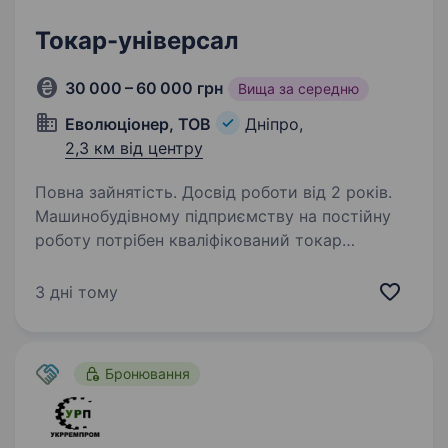
Токар-універсал
30 000 – 60 000 грн
Вища за середню
Еволюціонер, ТОВ
Дніпро,
2,3 км від центру
Повна зайнятість. Досвід роботи від 2 років.
Машинобудівному підприємству на постійну
роботу потрібен кваліфікований токар
універсал Є ГЕНЕРАТОР Умови роботи: робота
на токарному верстаті 16К20 або ДІП 300
3 дні тому
можлива робота як у звичайному графіку (8
годинний…
Бронювання