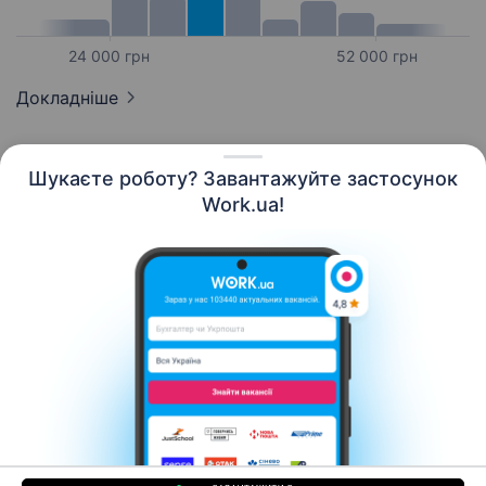
24 000 грн
52 000 грн
Докладніше
Шукаєте роботу? Завантажуйте застосунок
Work.ua!
Українська
Ресурси
Контакти
Про нас
Кар’єра
Новини Work.ua
Допомога
Умови використання