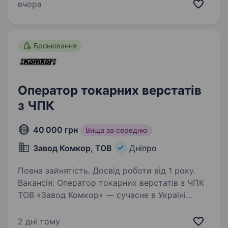
надійно, підтримуємо економіку країни
вчора
та гарантуємо своїм працівникам…
Бронювання
Оператор токарних верстатів
з ЧПК
40 000 грн
Вища за середню
Завод Комкор, ТОВ
Дніпро
Повна зайнятість. Досвід роботи від 1 року.
Вакансія: Оператор токарних верстатів з ЧПК
ТОВ «Завод Комкор» — сучасне в Україні
підприємство, що спеціалізується
на виробництві металорізального інструменту
2 дні тому