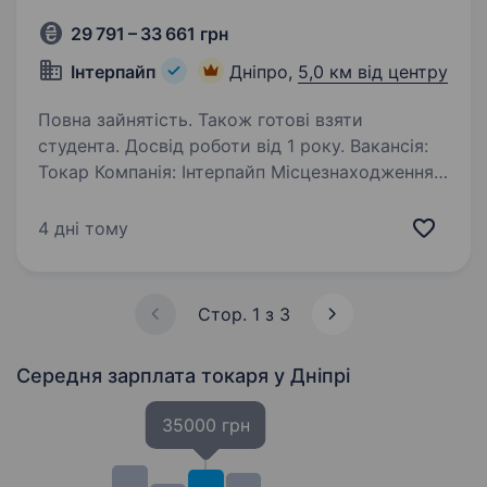
29 791 – 33 661 грн
Інтерпайп
Дніпро,
5,0 км від центру
Повна зайнятість. Також готові взяти
студента. Досвід роботи від 1 року. Вакансія:
Токар Компанія: Інтерпайп Місцезнаходження:
Дніпро Тип зайнятості: Повна зайнятість Опис
компанії: Інтерпайп — провідний виробник
4 дні тому
та експортер трубної та залізничної продукції
в Україні. Ми працюємо…
Стор. 1 з 3
Середня зарплата токаря
у Дніпрі
35000 грн