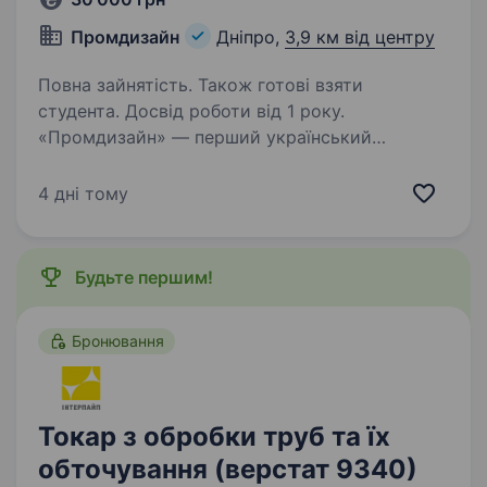
Промдизайн
Дніпро,
3,9 км від центру
Повна зайнятість. Також готові взяти
студента. Досвід роботи від 1 року.
«Промдизайн» — перший український
виробник найширшого асортименту листових
полімерів якості, один з найбільших
4 дні тому
постачальників матеріалів для реклами
та будівництва в Україні. У зв’язку
з розширенням штату шукаємо…
Будьте першим!
Бронювання
Токар з обробки труб та їх
обточування (верстат 9340)