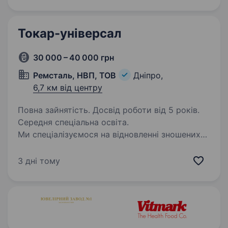
машин, тепловозних дизелів та колісних пар
для промислових підприємств і залізниць
України, запрошує до своєї команди…
Токар-унiверсал
30 000 – 40 000 грн
Ремсталь, НВП, ТОВ
Дніпро,
6,7 км від центру
Повна зайнятість. Досвід роботи від 5 років.
Середня спеціальна освіта.
Ми спеціалізуємося на відновленні зношених
деталей промислового обладнання. Наш підхід
ґрунтується на високій якості наплавки
3 дні тому
та токарній обробці, що відповідає технічним
вимогам і кресленням наших Замовників.
Якщо…