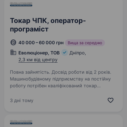
Токар ЧПК, оператор-
програміст
40 000 – 60 000 грн
Вища за середню
Еволюціонер, ТОВ
Дніпро,
2,3 км від центру
Повна зайнятість. Досвід роботи від 2 років.
Машинобудівному підприємству на постійну
роботу потрібен кваліфікований токар
оператор-програміст ЧПУ Обов’язки: робота
на токарних станках з ЧПУ. стійки GSK
3 дні тому
та WestLab, написання та корегування програм
Умови роботи:…