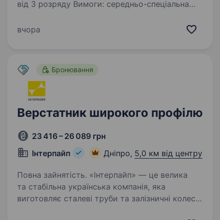
від 3 розряду Вимоги: середньо-спеціальна
освіта (токар), або досвід роботи,
відповідальність Умови роботи: графік- 8
вчора
годин\5 р.днів, локація-р-н 12 квартала
Обов’язки: токарні роботи (підрізка деталей),…
Бронювання
Верстатник широкого профілю
23 416 – 26 089 грн
Інтерпайп
Дніпро,
5,0 км від центру
Повна зайнятість. «Інтерпайп» — це велика
та стабільна українська компанія, яка
виготовляє сталеві труби та залізничні колеса
для всього світу. Ми працюємо офіційно,