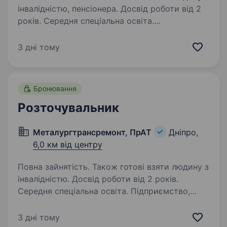
інвалідністю, пенсіонера. Досвід роботи від 2
років. Середня спеціальна освіта.
Підприємство, що спеціалізується
на капітальному ремонті тепловозів, дрезин,
3 дні тому
автомотрис, колійних машин, тепловозних
дизелів та колісних пар для промислових
підприємств і залізниць України, запрошує
Бронювання
до своєї команди…
Розточувальник
Металургтрансремонт, ПрАТ
Дніпро,
6,0 км від центру
Повна зайнятість. Також готові взяти людину з
інвалідністю. Досвід роботи від 2 років.
Середня спеціальна освіта. Підприємство,
що спеціалізується на капітальному ремонті
тепловозів, дрезин, автомотрис, колійних
3 дні тому