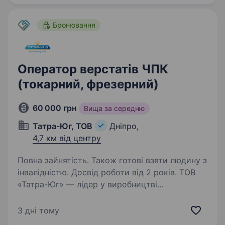
Бронювання
Оператор верстатів ЧПК
(токарний, фрезерний)
60 000 грн
Вища за середню
Татра-Юг, ТОВ
Дніпро,
4,7 км від центру
Повна зайнятість. Також готові взяти людину з
інвалідністю. Досвід роботи від 2 років. ТОВ
«Татра-Юг» — лідер у виробництві
трамвайних вагонів з понад 30-річним
досвідом, запрошує до своєї команди
3 дні тому
оператора верстата з ЧПК (токарний або