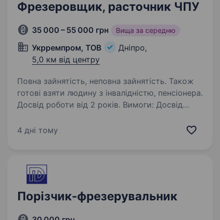
Фрезеровщик, расточник ЧПУ
35 000 – 55 000 грн
Вища за середню
Укрремпром, ТОВ
Дніпро,
5,0 км від центру
Повна зайнятість, неповна зайнятість. Також
готові взяти людину з інвалідністю, пенсіонера.
Досвід роботи від 2 років. Вимоги: Досвід
роботи на фрезерних та розточувальних
верстатах с ЧПК від 2 років, Вміння працювати
4 дні тому
з інструментом та іншим обладнанням,
Відповідальність, уважність до виготовлення
деталей, Вміння читати…
Порізчик-фрезерувальник
30 000 грн