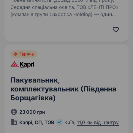
Повна зайнятість. Досвід роботи від 1 року.
Середня спеціальна освіта. ТОВ «ЛЕНТІ ПРО»
(компанія групи Luxoptica Holding) — один
з найбільших дистриб’юторів оптичної
продукції на ринку України Стабільність
та впевненість: працюємо на українському
ринку вже 30 років Оригінальна…
Гаряча
Пакувальник,
комплектувальник (Південна
Борщагівка)
23 000 грн
Капрі, СП, ТОВ
Київ,
11,0 км від центру