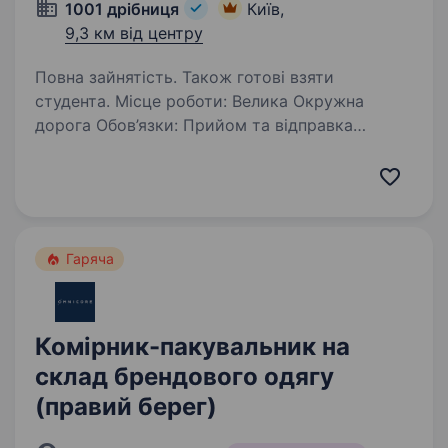
1001 дрібниця
Київ,
9,3 км від центру
Повна зайнятість. Також готові взяти
студента. Місце роботи: Велика Окружна
дорога Обов’язки: Прийом та відправка
товарів; Контроль за залишками
та розміщенням товарів на складі; Складання
товарних партій для відвантаження; Ведення
обліку та звітності…
Гаряча
Комірник-пакувальник на
склад брендового одягу
(правий берег)