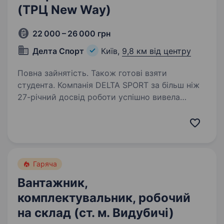
(ТРЦ New Way)
22 000 – 26 000 грн
Делта Спорт
Київ,
9,8 км від центру
Повна зайнятість. Також готові взяти
студента. Компанія DELTA SPORT за більш ніж
27-річний досвід роботи успішно вивела
на ринок України понад 10 нових брендів
у сегменті sport та fashion. Сьогодні в нашому
портфелі бренди-лідери свого сегменту: NIKE,
CONVERSE,…
Гаряча
Вантажник,
комплектувальник, робочий
на склад (ст. м. Видубичі)