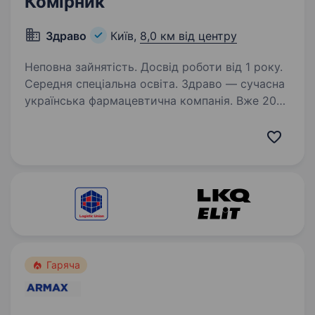
Комірник
Здраво
Київ,
8,0 км від центру
Неповна зайнятість. Досвід роботи від 1 року.
Середня спеціальна освіта. Здраво — сучасна
українська фармацевтична компанія. Вже 20
років ми успішно об'єднуємо досвід фахівців із
різних галузей медицини та сучасні
маркетингові технології, щоб реалізовувати
свою ідею — покращувати якість…
Гаряча