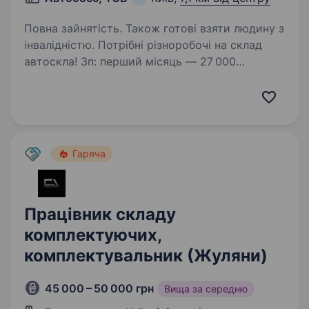
Повна зайнятість. Також готові взяти людину з
інвалідністю. Потрібні різноробочі на склад
автоскла! Зп: перший місяць — 27 000
фіксовано, починаючи з 2 місяця
35000−50000. Графік: пн-пт, 8/17,9/18,10/19 +
1−2 чергові суботи з 9/15 Локація: лівий берег,
вул. Березняківська…
Гаряча
Працівник складу
комплектуючих,
комплектувальник (Жуляни)
45 000 – 50 000 грн
Вища за середню