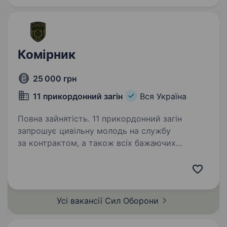
Комірник
25 000 грн
11 прикордонний загін
Вся Україна
Повна зайнятість. 11 прикордонний загін
запрошує цивільну молодь на службу
за контрактом, а також всіх бажаючих
отримувати гідне грошове забезпечення, гідні
умови служби за фахом, та в подальшому
можливість вступу до Національної…
Усі вакансії Сил
Оборони