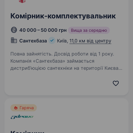
Комірник-комплектувальник
40 000 – 50 000 грн
Вища за середню
Сантехбаза
Київ,
11,0 км від центру
Повна зайнятість. Досвід роботи від 1 року.
Компанія «Сантехбаза» займається
дистриб’юцією сантехніки на території Києва
та Київської області, є імпортером
та офіційним представником низки торгових
марок виробництва Німеччини, Італії,
Туреччини, Польщі, Литви,…
Гаряча