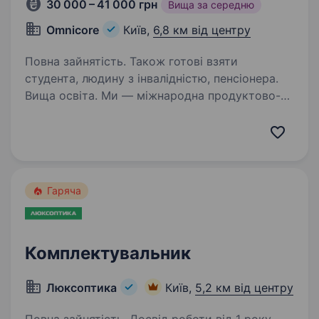
30 000 – 41 000 грн
Вища за середню
Omnicore
Київ,
6,8 км від центру
Повна зайнятість. Також готові взяти
студента, людину з інвалідністю, пенсіонера.
Вища освіта. Ми — міжнародна продуктово-
сервісна компанія OMNICORE. Наш склад
обслуговує інтрнет — магазини брендового
одягу: ua.puma.com, adidas.ua, маркетплейс
md-fashion.ua, ultra-shop.com та інші.
Запрошуємо в команду активних…
Гаряча
Комплектувальник
Люксоптика
Київ,
5,2 км від центру