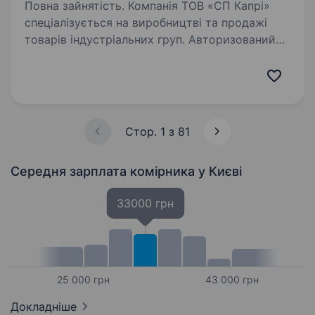
Повна зайнятість. Компанія ТОВ «СП Капрі»
спеціалізується на виробництві та продажі
товарів індустріальних груп. Авторизований
дистриб’ютор американської корпорації 3М
(3m.com). Запрошуємо на роботу
пакувальника-комплектувальника…
Стор. 1 з 81
Середня зарплата комірника
у Києві
33000 грн
25 000 грн
43 000 грн
Докладніше