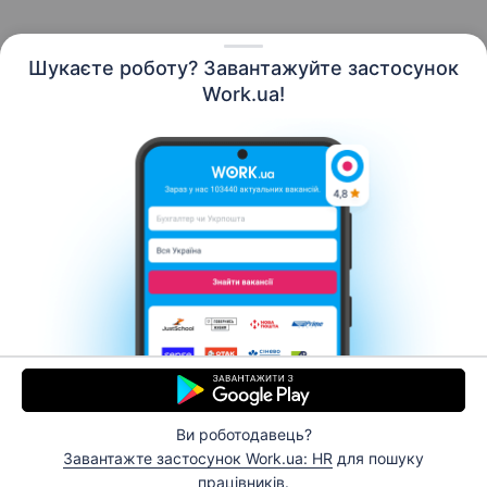
Шукаєте роботу? Завантажуйте застосунок
Work.ua!
Українська
Ресурси
Контакти
Про нас
Кар’єра
Новини Work.ua
Допомога
Умови використання
Роботодавцю
Ви роботодавець?
© 2006–2026 Work.ua. Сервіс пошуку роботи №1 в
Завантажте застосунок Work.ua: HR
для пошуку
Україні.
працівників.