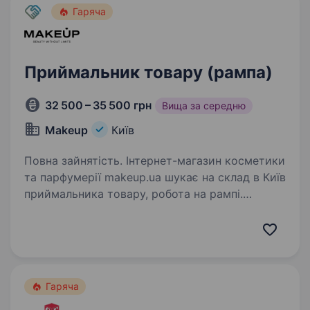
Гаряча
Приймальник товару (рампа)
32 500 – 35 500 грн
Вища за середню
Makeup
Київ
Повна зайнятість. Інтернет-магазин косметики
та парфумерії makeup.ua шукає на склад в Київ
приймальника товару, робота на рампі.
Вимоги: Досвід роботи приймальником товару
бажаний; Бажання працювати. Обов’язки:
Прийом товару…
Гаряча