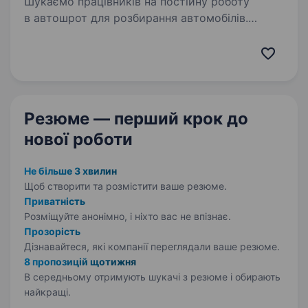
Шукаємо працівників на постійну роботу
в автошрот для розбирання автомобілів.
Обов’язки: Розбір автомобіля; Сортування
запасних частин з автомобілів; Підтримання
порядку на складі; Допомога…
Резюме — перший крок
до
нової роботи
Не більше 3 хвилин
Щоб створити та розмістити ваше
резюме.
Приватність
Розміщуйте анонімно, і ніхто вас не впізнає.
Прозорість
Дізнавайтеся, які компанії переглядали ваше резюме.
8 пропозицій щотижня
В середньому отримують шукачі з резюме і обирають
найкращі.