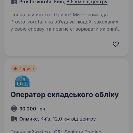
Prosto-vorota
, Київ,
8,6 км від центру
Повна зайнятість. Привіт! Ми — команда
Prosto-vorota, яка об'єднує людей, закоханих
у свою справу та прагне створювати якісний
продукт, що полегшує життя. Якщо ти шукаєш
роботу в дружньому колективі, де цінують
розвиток і підтримку,…
Гаряча
Оператор складського обліку
30 000 грн
Олмикс
, Київ,
12,0 км від центру
Повна зайнятість. O&L Sanitary Trading