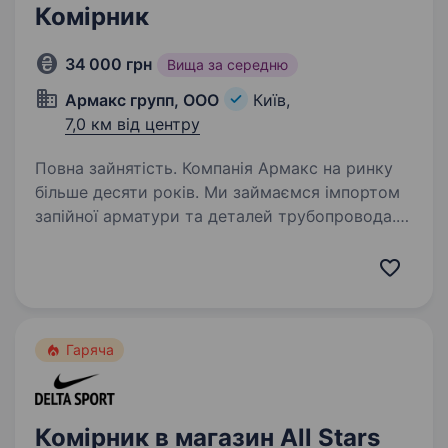
Комірник
34 000 грн
Вища за середню
Армакс групп, ООО
Київ,
7,0 км від центру
Повна зайнятість. Компанія Армакс на ринку
більше десяти років. Ми займаємся імпортом
запійної арматури та деталей трубопровода.
В зв’язку з розширенням шукаємо в свою
команду комірника. Надаємо спецодяг +
навчимо всьому з нуля!…
Гаряча
Комірник в магазин All Stars