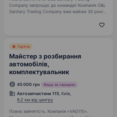
Company запрошує до команди! Компанія O&L
Sanitary Trading Company вже майже 30 років
є одним із лідерів українського ринку
сантехнічного та теплотехнічного обладнання.
Ми маємо власне виробництво,…
Гаряча
Майстер з розбирання
автомобілів,
комплектувальник
45 000 грн
Вища за середню
Автозапчастини 115
, Київ,
9,2 км від центру
Повна зайнятість. Компанія «VAG115».