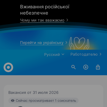
Вживання російської
небезпечне
Чому ми так вважаємо
Перейти на українську
Работодателю
Русский
Work.ua
Вакансия от 31 июля 2026
Cейчас просматривает 1 соискатель