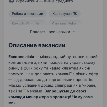
Украинский — выше среднего
Робота з клієнтами
Користувач ПК
Комунікабельність
Стресостійкість
Показать все навыки
Уміння працювати в режимі багатозадачності
Здатність до навчання
Відповідальність
Описание вакансии
Дисциплінованість
Уміння переконувати
Експрес лінія
— міжнародний аутсорсинговий
контакт-центр, який працює на українському
Робота із запереченнями
Вмотивованість
ринку з 2017 року та надає клієнтам якісні
послуги. Нам довіряють компанії з різних сфер
Орієнтація на результат
— від державних до торговельних проєктів.
Маємо успішний досвід співпраці як в Україні,
так і за її межами.
Запрошуємо до своєї
команди менеджера з продажу!
Чому саме
ми: