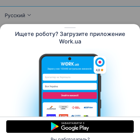
Русский
Ищете роботу? Загрузите приложение
Work.ua
Ресурсы
Контакты
О нас
Карьера
Новости Work.ua
Помощь
Условия использования
Работодателю
© 2006–2026 Work.ua. Сервис поиска работы №1 в
Украине.
Вы работодатель?