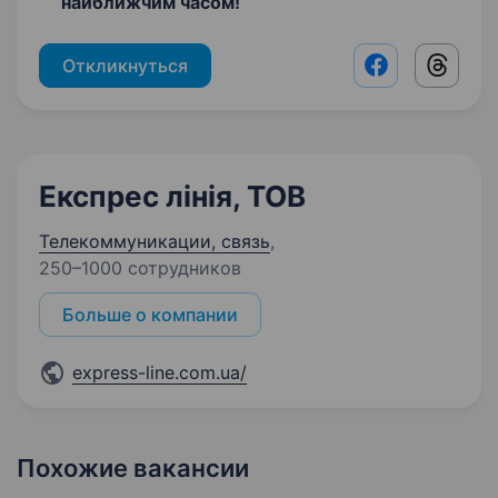
найближчим часом!
Откликнуться
Facebook shar
Threads
Експрес лінія, ТОВ
Телекоммуникации, связь
,
250–1000 сотрудников
Больше о компании
express-line.com.ua/
Похожие вакансии