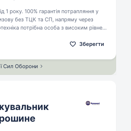
ія потрапляння у
изову без ТЦК та СП, напряму через
ає за налаштування,…
Зберегти
ії Сил
Оборони
жувальник
брошине