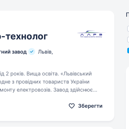
р-технолог
тний завод
Львів,
ків. Вища освіта. «Львівський
не з провідних товариств України
монту електровозів. Завод здійснює
ного та постійного струму, а також є…
Зберегти