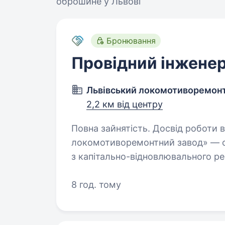
оброшине у Львові
Бронювання
Провідний інжене
Львівський локомотиворемон
2,2 км від центру
Повна зайнятість. Досвід роботи від 2 ро
локомотиворемонтний завод» — од
з капітально-відновлювального ре
не лише ремонт електровозів змін
8 год. тому