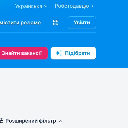
Роботодавцю
Українська
містити
резюме
Увійти
Знайти вакансії
Підібрати
Розширений фільтр