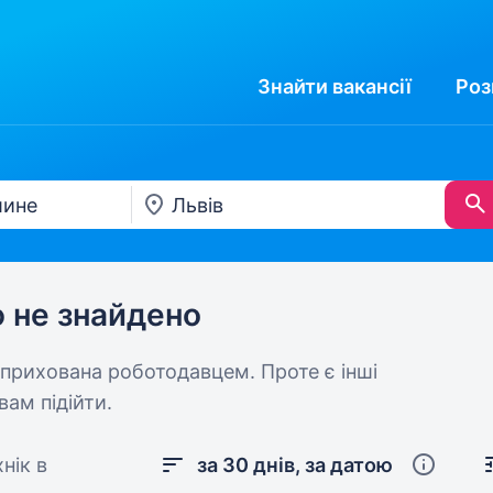
Знайти
вакансії
Роз
ю не знайдено
 прихована роботодавцем. Проте є інші
вам підійти.
нік в
за 30 днів, за датою