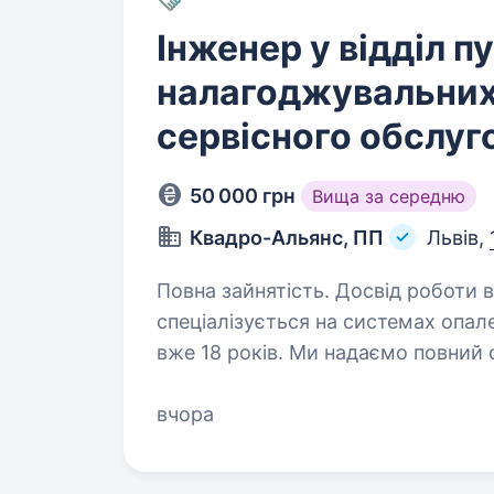
Інженер у відділ п
налагоджувальних 
сервісного обслуг
50 000 грн
Вища за середню
Квадро-Альянс, ПП
Львів,
Повна зайнятість. Досвід роботи від 2 років. Компанія
спеціалізується на системах опале
вже 18 років. Ми надаємо повний 
проектування, поставка обладнан
вчора