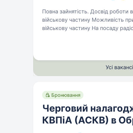
Повна зайнятість. Досвід роботи від 1 року. 100% гарант
військову частину Можливість пр
військову частину На посаду радіотехніка потрібна особа з високим рівнем
технічної підготовки, яка відповід
Усі ваканс
Бронювання
Черговий налагод
КВПіА (АСКВ) в О