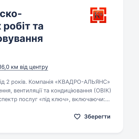
уско-
робіт та
овування
16,0 км від центру
 «КВАДРО-АЛЬЯНС»
ння, вентиляції та кондиціювання (ОВІК)
спектр послуг «під ключ», включаючи:
ня, монтаж, запуск,…
Зберегти