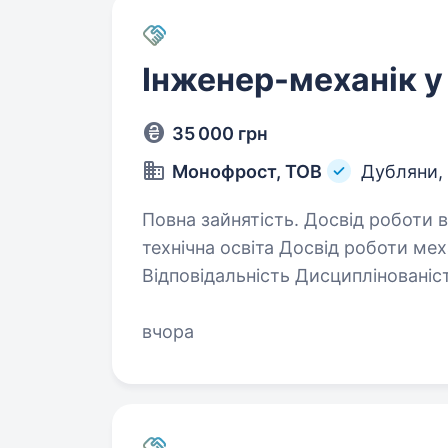
Інженер-механік у
35 000 грн
Монофрост, ТОВ
Дубляни,
Повна зайнятість. Досвід роботи від 1 року. Вимоги: К
технічна освіта Досвід роботи механіка від 1 року Особисті якості:
Відповідальність Дисциплінованість Вміння вирішувати нестандартні
ситуації Умови роботи: З 
вчора