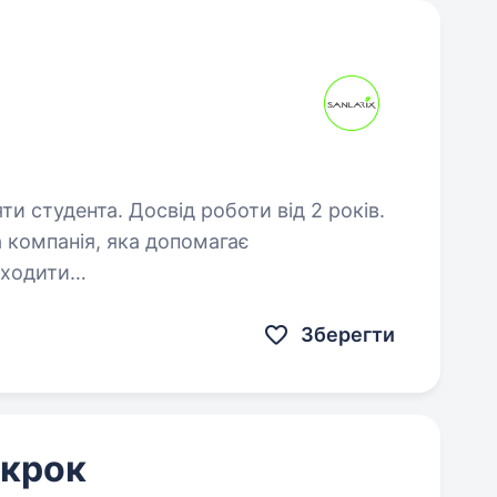
ти студента. Досвід роботи від 2 років.
еходити
влюємо сонячні електростанції
ядні станції для електромобілів…
Зберегти
 крок