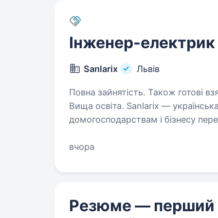
Інженер-електрик
Sanlarix
Львів
Повна зайнятість. Також готові взя
Вища освіта. Sanlarix — українська компанія, яка допомагає
домогосподарствам і бізнесу пер
на енергонезалежність.Ми встано
та системи зберігання енергії, зар
вчора
Резюме — перший