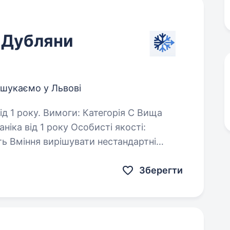
 Дубляни
 шукаємо у Львові
атегорія С Вища
8:00 до 18:00…
Зберегти