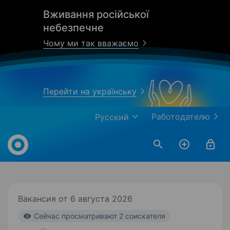
Вживання російської
небезпечне
Чому ми так вважаємо
Перейти на українську
Работодателю
Русский
Work.ua
Вакансия от 6 августа 2026
Cейчас просматривают 2 соискателя