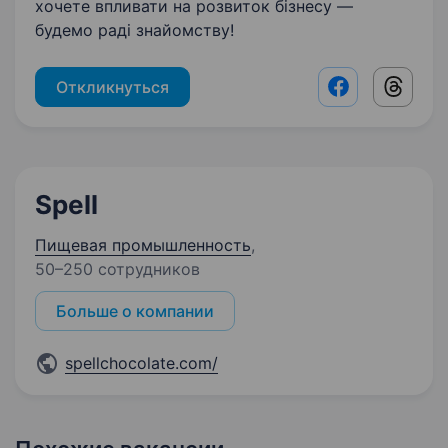
хочете впливати на розвиток бізнесу —
будемо раді знайомству!
Откликнуться
Facebook shar
Threads
Spell
Пищевая промышленность
,
50–250 сотрудников
Больше о компании
spellchocolate.com/