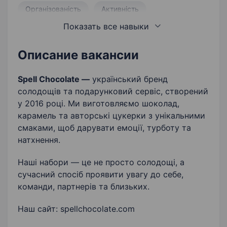
Організованість
Активність
Показать все навыки
Робота з клієнтами
Виявлення потреб клієнта
Описание вакансии
Комунікабельність
Продаж B2B
Spell Chocolate —
український бренд
солодощів та подарунковий сервіс, створений
Продаж
Ведення звітності
у 2016 році. Ми виготовляємо шоколад,
карамель та авторські цукерки з унікальними
Холодний продаж
Клієнтоорієнтованість
смаками, щоб дарувати емоції, турботу та
Пошук нових клієнтів
натхнення.
Орієнтація на результат
Лідогенерація
Наші набори — це не просто солодощі, а
сучасний спосіб проявити увагу до себе,
Активна життєва позиція
команди, партнерів та близьких.
Знання процесів Outreach
Наш сайт: spellchocolate.com
Розвиток продажу