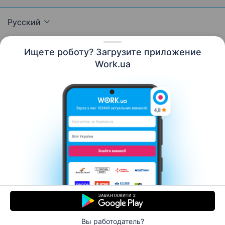
Русский
Ищете роботу? Загрузите приложение
Work.ua
Ресурсы
Контакты
О нас
Карьера
Новости Work.ua
Помощь
Условия использования
Работодателю
© 2006–2026 Work.ua. Сервис поиска работы №1 в
Украине.
Вы работодатель?