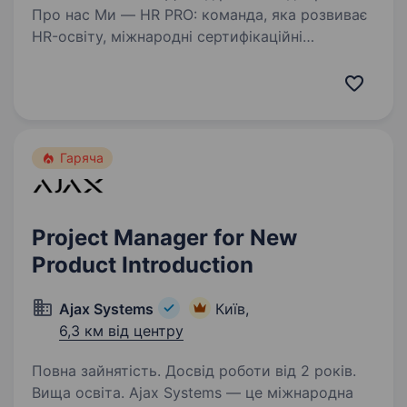
Про нас Ми — HR PRO: команда, яка розвиває
HR-освіту, міжнародні сертифікаційні
програми та професійні HR-події в Україні
та за її межами. Ми створюємо одні
з найсильніших HR-продуктів і професійних
подій, які знають…
Гаряча
Project Manager for New
Product Introduction
Ajax Systems
Київ,
6,3 км від центру
Повна зайнятість. Досвід роботи від 2 років.
Вища освіта. Ajax Systems — це міжнародна