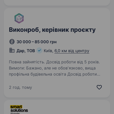
у комплексні рішення, які формують сильний і
живий…
Виконроб, керівник проєкту
30 000 – 85 000 грн
Дар, ТОВ
Київ,
6,0 км від центру
Повна зайнятість. Досвід роботи від 5 років.
Вимоги: Бажано, але не обовʼязково, вища
профільна будівельна освіта Досвід роботи
на посаді виконроба не менше 5 років
(оздоблювальні роботи у сфері житлової
2 год. тому
нерухомості) Наявність своєї команди
спеціалістів…