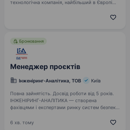
технологічна компанія, найбільший в Європі
розробник і виробник систем безпеки Ajax із
можливостями розумного дому. Це ціла
екосистема зі 180 пристроїв, мобільних і
десктопних застосунків,…
Бронювання
Менеджер проєктів
Інженіринг-Аналітика, ТОВ
Київ
Повна зайнятість. Досвід роботи від 5 років.
ІНЖЕНІРИНГ-АНАЛІТИКА — створена
фахівцями і експертами ринку систем безпеки.
Весь досвід та зусилля команди спрямовані
на побудову комплексної системи безпеки
6 хв. тому
нашої країни. Наша команда —