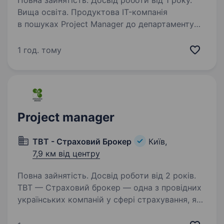
Повна зайнятість. Досвід роботи від 1 року.
Вища освіта. Продуктова IT-компанія
в пошуках Project Manager до департаменту
інтернет-маркетингу. Якщо Ви відповідальний
фахівець з лідерськими якостями, то чекаємо
1 год. тому
на Ваше резюме! Ваші завдання: організація
та координація…
Project manager
ТВТ - Страховий Брокер
Київ,
7,9 км від центру
Повна зайнятість. Досвід роботи від 2 років.
ТВТ — Страховий брокер — одна з провідних
українських компаній у сфері страхування, яка
вже 18 років успішно працює на ринку.
Ми створюємо сучасні цифрові сервіси для