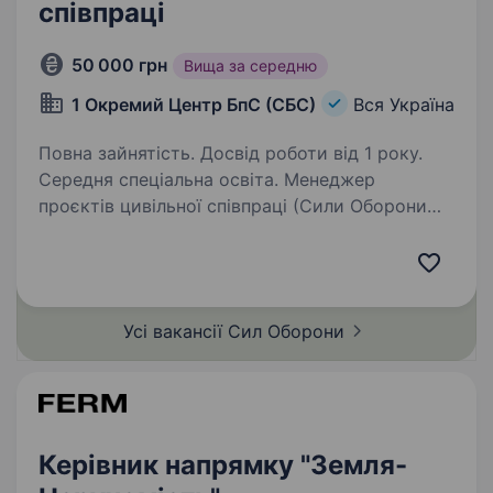
співпраці
50 000 грн
Вища за середню
1 Окремий Центр БпС (СБС)
Вся Україна
Повна зайнятість. Досвід роботи від 1 року.
Середня спеціальна освіта. Менеджер
проєктів цивільної співпраці (Сили Оборони
України) Пропонуємо службу та роботу
в новітньому роді військ — Силах Безпілотних
Систем. Наш підрозділ — 1-й Окремий Центр
БпС — це перший у світі підрозділ
Усі вакансії Сил
Оборони
«технологічного…
Керівник напрямку "Земля-