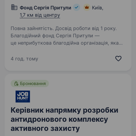
Фонд Сергія Притули
Київ,
1,7 км від центру
Повна зайнятість. Досвід роботи від 1 року.
Благодійний фонд Сергія Притули —
це неприбуткова благодійна організація, яка
була заснована у 2020 році Сергієм Притулою
разом із командою. Фонд було створено
4 год. тому
з метою надання допомоги медичним
працівникам, особам…
Бронювання
Керівник напрямку розробки
антидронового комплексу
активного захисту