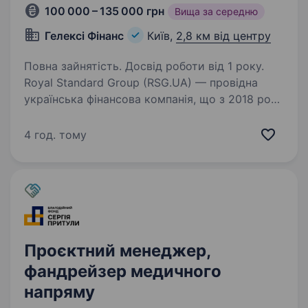
100 000 – 135 000 грн
Вища за середню
Гелексі Фінанс
Київ,
2,8 км від центру
Повна зайнятість. Досвід роботи від 1 року.
Royal Standard Group (RSG.UA) — провідна
українська фінансова компанія, що з 2018 року
працює за ліцензією НБУ у сфері кредитування
під заставу авто та нерухомості. Ми —
4 год. тому
сучасний онлайн-сервіс заставного
кредитування,…
Проєктний менеджер,
фандрейзер медичного
напряму