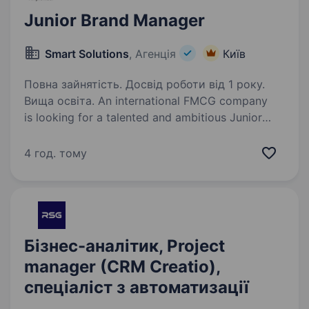
Junior Brand Manager
Smart Solutions
, Агенція
Київ
Повна зайнятість. Досвід роботи від 1 року.
Вища освіта. An international FMCG company
is looking for a talented and ambitious Junior
Brand Manager. Created as part of the
company’s ongoing business expansion, this role
4 год. тому
offers a unique opportunity to gain hands-on
experience…
Бізнес-аналітик, Project
manager (CRM Creatio),
спеціаліст з автоматизації