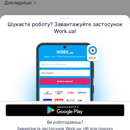
Докладніше
Шукаєте роботу? Завантажуйте застосунок
Work.ua!
Українська
Ресурси
Контакти
Про нас
Кар’єра
Новини Work.ua
Допомога
Умови використання
Роботодавцю
Ви роботодавець?
© 2006–2026 Work.ua. Сервіс пошуку роботи №1 в
Завантажте застосунок Work.ua: HR
для пошуку