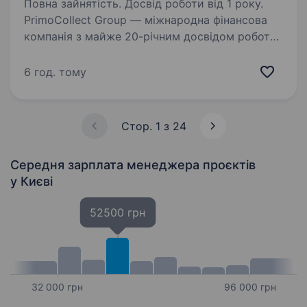
Повна зайнятість. Досвід роботи від 1 року.
PrimoCollect Group — міжнародна фінансова
компанія з майже 20-річним досвідом роботи
в Україні. Маєте досвід у Collection та хочете
впливати не лише на операційну роботу, а й на
6 год. тому
стратегію? Ми шукаємо фахівця, який…
Стор. 1 з 24
Середня зарплата менеджера проєктів
у Києві
52500 грн
32 000 грн
96 000 грн