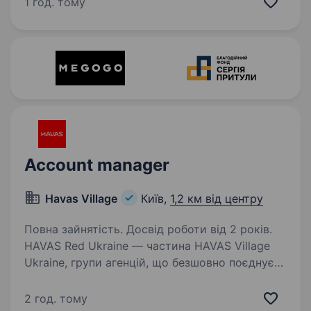
1 год. тому
клієнтів, автоматизуємо внутрішні бізнес-
процеси…
Account manager
Havas Village
Київ,
1,2 км від центру
Повна зайнятість. Досвід роботи від 2 років.
HAVAS Red Ukraine — частина HAVAS Village
Ukraine, групи агенцій, що безшовно поєднує
маркетинг і комунікації. Поєднуємо PR,
креатив, історії та емоційний досвід
2 год. тому