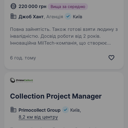
220 000 грн
Вища за середню
Джоб Хант
, Агенція
Київ
Повна зайнятість. Також готові взяти людину з
інвалідністю. Досвід роботи від 2 років.
Інноваційна MilTech-компанія, що створює
високотехнологічні апаратні рішення, шукає
керівника напрямку розробки комплексу
6 год. тому
активного захисту (КАЗ) — сильного
управлінця, який забезпечить повний супровід
проєкту.…
Collection Project Manager
Primocollect Group
Київ,
8,2 км від центру