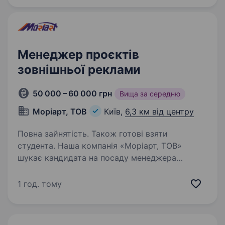
це висококваліфіковані…
Менеджер проєктів
зовнішньої реклами
50 000 – 60 000 грн
Вища за середню
Моріарт, ТОВ
Київ,
6,3 км від центру
Повна зайнятість. Також готові взяти
студента. Наша компанія «Моріарт, ТОВ»
шукає кандидата на посаду менеджера
проєктів зовнішньої реклами. На ринку
України понад 15 років, працюємо по всій
1 год. тому
країні і на експорт в інші країни. Маємо офіс,
виробництво зі своїми…