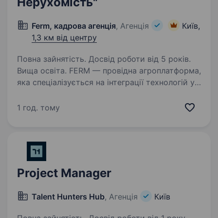
Нерухомість"
Ferm, кадрова агенція
, Агенція
Київ,
1,3 км від центру
Повна зайнятість. Досвід роботи від 5 років.
Вища освіта. FERM — провідна агроплатформа,
яка спеціалізується на інтеграції технологій у
сільське господарство з метою підвищення
ефективності та стійкості агробізнесу.
1 год. тому
Ми поєднуємо технології, автоматизацію
та глибоке розуміння…
Project Manager
Talent Hunters Hub
, Агенція
Київ