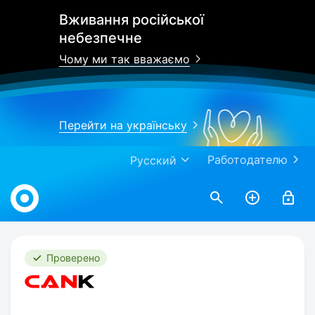
Вживання російської
небезпечне
Чому ми так вважаємо
Перейти на українську
Работодателю
Русский
Work.ua
Проверено