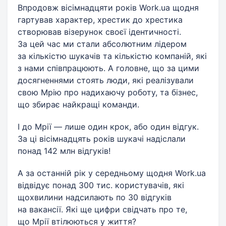
Впродовж вісімнадцяти років Work.ua щодня
гартував характер, хрестик до хрестика
створював візерунок своєї ідентичності.
За цей час ми стали абсолютним лідером
за кількістю шукачів та кількістю компаній, які
з нами співпрацюють. А головне, що за цими
досягненнями стоять люди, які реалізували
свою Мрію про надихаючу роботу, та бізнес,
що збирає найкращі команди.
І до Мрії — лише один крок, або один відгук.
За ці вісімнадцять років шукачі надіслали
понад 142 млн відгуків!
А за останній рік у середньому щодня Work.ua
відвідує понад 300 тис. користувачів, які
щохвилини надсилають по 30 відгуків
на вакансії. Які ще цифри свідчать про те,
що Мрії втілюються у життя?