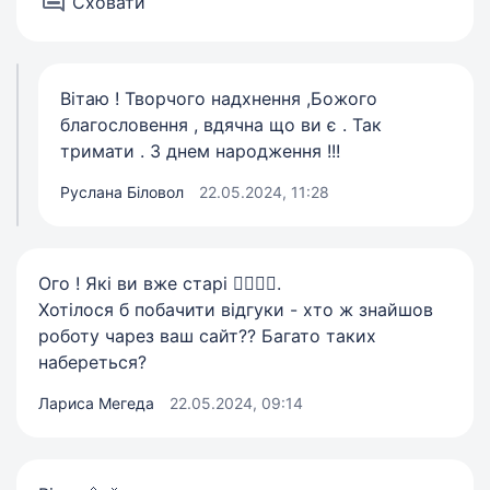
Сховати
Вітаю ! Творчого надхнення ,Божого
благословення , вдячна що ви є . Так
тримати . З днем народження !!!
Руслана Біловол
22.05.2024, 11:28
Ого ! Які ви вже старі 🧙‍♂️🧙‍♀️.
Хотілося б побачити відгуки - хто ж знайшов
роботу чарез ваш сайт?? Багато таких
набереться?
Лариса Мегеда
22.05.2024, 09:14