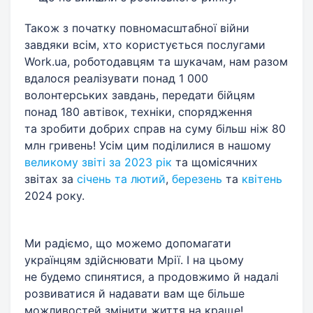
Також з початку повномасштабної війни
завдяки всім, хто користується послугами
Work.ua, роботодавцям та шукачам, нам разом
вдалося реалізувати понад 1 000
волонтерських завдань, передати бійцям
понад 180 автівок, техніки, спорядження
та зробити добрих справ на суму більш ніж 80
млн гривень! Усім цим поділилися в нашому
великому звіті за 2023 рік
та щомісячних
звітах за
січень та лютий
,
березень
та
квітень
2024 року.
Ми радіємо, що можемо допомагати
українцям здійснювати Мрії. І на цьому
не будемо спинятися, а продовжимо й надалі
розвиватися й надавати вам ще більше
можливостей змінити життя на краще!