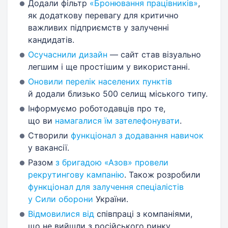
Додали фільтр
«Бронювання працівників»
,
як додаткову перевагу для критично
важливих підприємств у залученні
кандидатів.
Осучаснили дизайн
— сайт став візуально
легшим і ще простішим у використанні.
Оновили перелік населених пунктів
й додали близько 500 селищ міського типу.
Інформуємо роботодавців про те,
що ви
намагалися їм зателефонувати
.
Створили
функціонал з додавання навичок
у вакансії.
Разом
з бригадою «Азов» провели
рекрутингову кампанію
. Також розробили
функціонал для залучення спеціалістів
у Сили оборони
України.
Відмовилися від
співпраці з компаніями,
що не вийшли з російського ринку.