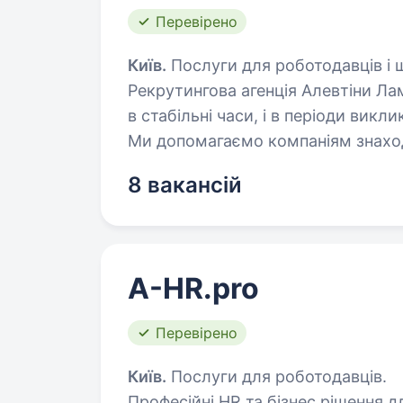
Перевірено
Київ.
Послуги для роботодавців і ш
Рекрутингова агенція Алевтіни Лам
в стабільні часи, і в періоди викли
Ми допомагаємо компаніям знахо
8 вакансій
A-HR.pro
Перевірено
Київ.
Послуги для роботодавців.
Професійні HR та бізнес рішення д