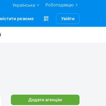
Роботодавцю
Українська
містити
резюме
Увійти
ї
Додати агенцію