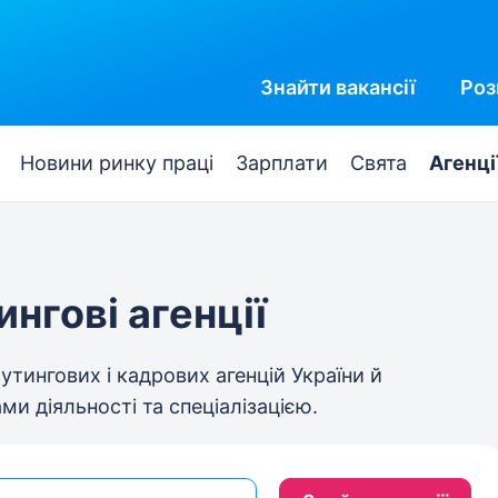
Знайти
вакансії
Роз
Новини ринку праці
Зарплати
Свята
Агенці
нгові агенції
тингових і кадрових агенцій України й
ми діяльності та спеціалізацією.