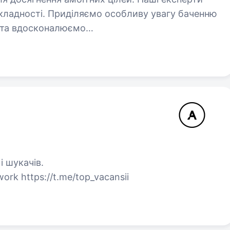
складності. Приділяємо особливу увагу баченню
о та вдосконалюємо…
і шукачів.
ork https://t.me/top_vacansii