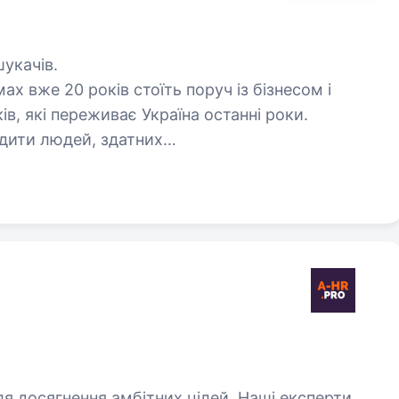
укачів.
ах вже 20 років стоїть поруч із бізнесом і
ків, які переживає Україна останні роки.
дити людей, здатних…
ля досягнення амбітних цілей. Наші експерти