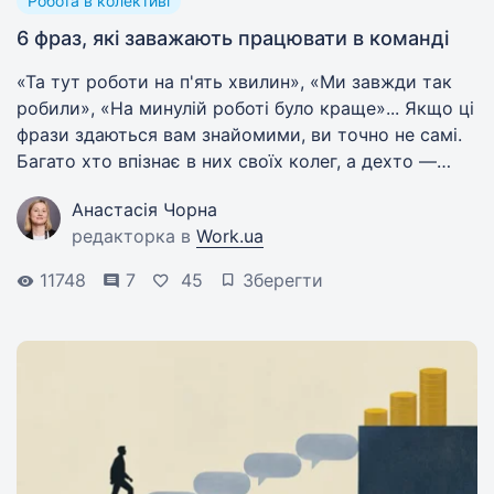
Робота в колективі
6 фраз, які заважають працювати в команді
«Та тут роботи на п'ять хвилин», «Ми завжди так
робили», «На минулій роботі було краще»... Якщо ці
фрази здаються вам знайомими, ви точно не самі.
Багато хто впізнає в них своїх колег, а дехто —
самого себе. Усі збіги, звісно, випадкові.
Анастасія Чорна
редакторка в
Work.ua
11748
7
45
Зберегти