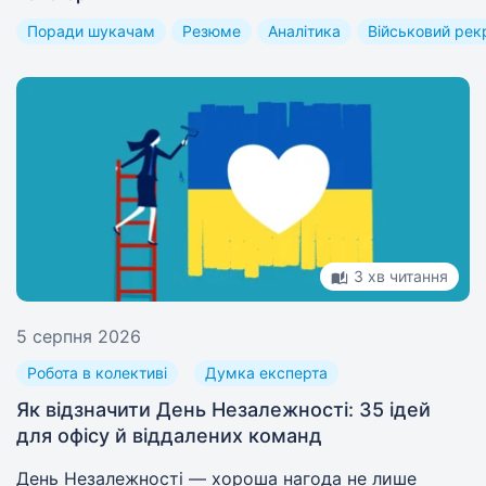
Поради шукачам
Резюме
Аналітика
Військовий рек
3 хв читання
5 серпня 2026
Робота в колективі
Думка експерта
Як відзначити День Незалежності: 35 ідей
для офісу й віддалених команд
День Незалежності — хороша нагода не лише