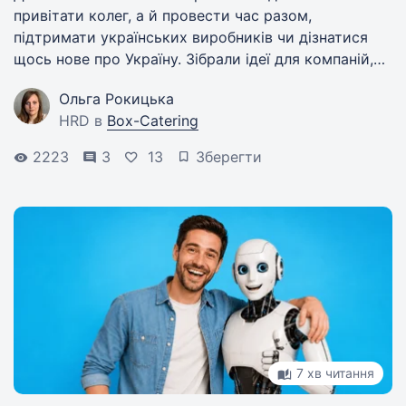
привітати колег, а й провести час разом,
підтримати українських виробників чи дізнатися
щось нове про Україну. Зібрали ідеї для компаній,
які шукають змістовний і доречний формат.
Ольга Рокицька
HRD в
Box-Catering
2223
3
13
Зберегти
7 хв читання