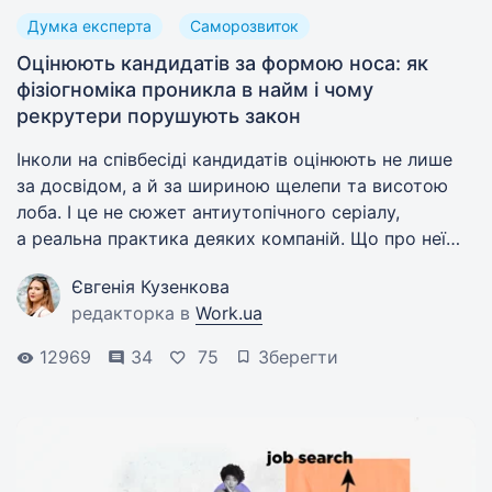
Думка експерта
Саморозвиток
Оцінюють кандидатів за формою носа: як
фізіогноміка проникла в найм і чому
рекрутери порушують закон
Інколи на співбесіді кандидатів оцінюють не лише
за досвідом, а й за шириною щелепи та висотою
лоба. І це не сюжет антиутопічного серіалу,
а реальна практика деяких компаній. Що про неї
кажуть наука й закон — з’ясовував Work.ua.
Євгенія Кузенкова
редакторка в
Work.ua
12969
34
75
Зберегти