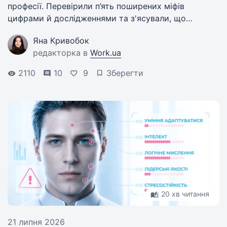
професії. Перевірили п’ять поширених міфів
цифрами й дослідженнями та з'ясували, що
ситуація на ринку праці каже про зовсім інше.
Яна Кривобок
редакторка в
Work.ua
2110
10
9
Зберегти
20 хв читання
21 липня 2026