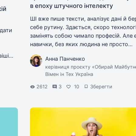
в епоху штучного інтелекту
кій
ШІ вже пише тексти, аналізує дані й бе
себе рутину. Здається, скоро технологі
ядати
замінять собою чимало професій. Але 
навички, без яких людина не просто
«конкурує» з технологіями, а керує ни
віші
Анна Панченко
того,
керівниця проєкту «Обирай Майбутн
Вімен ін Тех Україна
2612
3
10
Зберегти