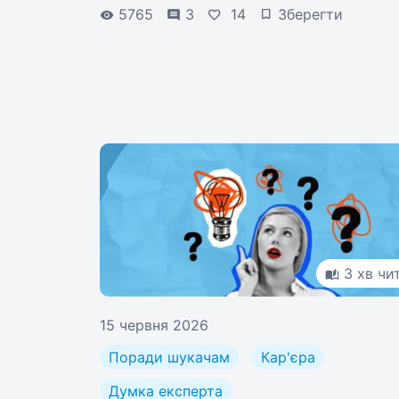
5765
3
14
Зберегти
3 хв чи
15 червня 2026
Поради шукачам
Кар'єра
Думка експерта