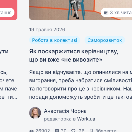
тання
3 хв чит
19 травня 2026
Робота в колективі
Саморозвиток
ути
Як поскаржитися керівництву,
що ви вже «не вивозите»
сь,
Якщо ви відчуваєте, що опинилися на 
очете
вигорання, треба набратися сміливості
им паче
та поговорити про це з керівником. На
регти
поради допоможуть зробити це тактов
але наполегливо.
Анастасія Чорна
редакторка в
Work.ua
26902
30
26
Зберегти