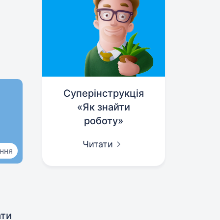
Суперінструкція
«Як знайти
роботу»
Читати
ання
ати