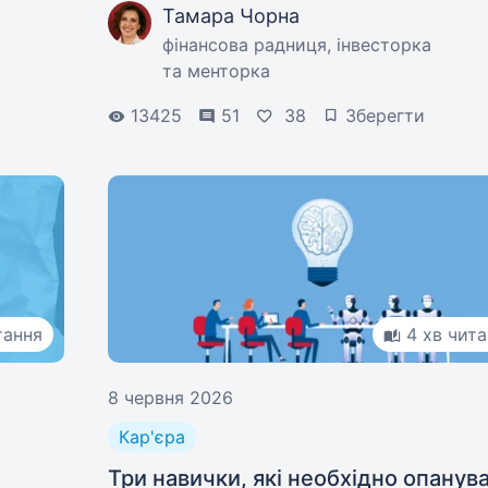
Тамара Чорна
підготувати фінансову подушку на
фінансова радниця, інвесторка
майбутнє.
та менторка
13425
51
38
Зберегти
тання
4 хв чит
8 червня 2026
Кар'єра
Три навички, які необхідно опанув