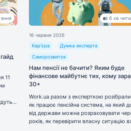
тання
6 хв чит
16 червня 2026
Кар'єра
Думка експерта
 гайд
Саморозвиток
Нам пенсії не бачити? Яким буде
фінансове майбутнє тих, кому зара
я 11
30+
ом
Work.ua разом з експерткою розібрали
удуть
як працює пенсійна система, на який д
варто
від держави можна розраховувати чер
років, як перевірити власну ситуацію 
зараз і які інструменти допоможуть