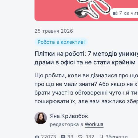
7 хв чи
25 травня 2026
Робота в колективі
Плітки на роботі: 7 методів уникн
драми в офісі та не стати крайнім
Що робити, коли ви дізналися про що
про що не мали знати? Або якщо не х
брати участі в обговоренні чуток й т
поширювати їх, але вам важливо збе
доброзичливі відносини з колегами?
Яна Кривобок
редакторка в
Work.ua
22073
33
132
Зберегти