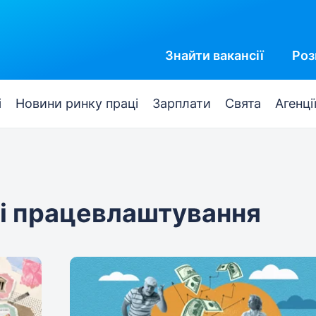
Знайти
вакансії
Роз
і
Новини ринку праці
Зарплати
Свята
Агенці
 і працевлаштування