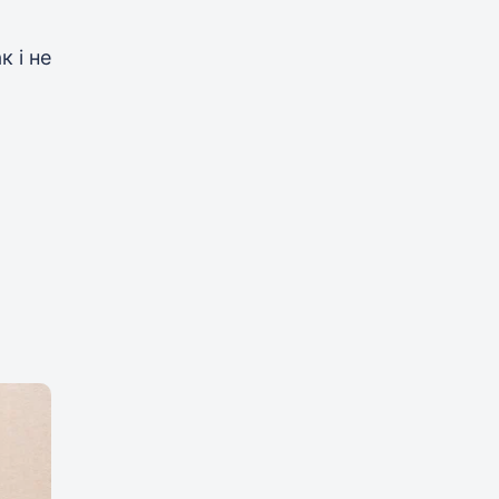
к і не