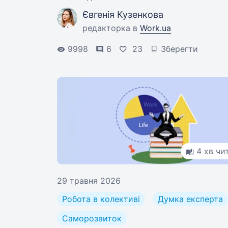
підводних каменях цих змін.
Євгенія Кузенкова
редакторка в
Work.ua
9998
6
23
Зберегти
4 хв чи
29 травня 2026
Робота в колективі
Думка експерта
Саморозвиток