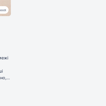
ання
межі
ші
но,