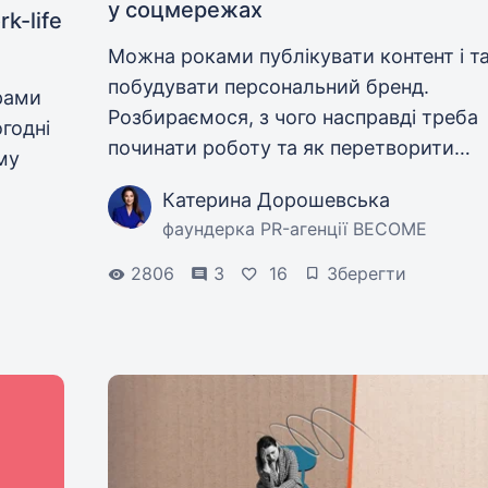
у соцмережах
k-life
Можна роками публікувати контент і та
побудувати персональний бренд.
рами
Розбираємося, з чого насправді треба
годні
починати роботу та як перетворити
му
соцмережі на робочий інструмент.
Катерина Дорошевська
фаундерка PR-агенції BECOME
a.
2806
3
16
Зберегти