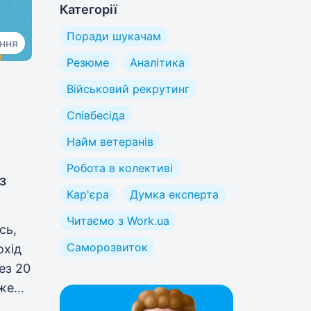
Категорії
Поради шукачам
ання
Резюме
Аналітика
Військовий рекрутинг
Співбесіда
Найм ветеранів
Робота в колективі
з
Кар'єра
Думка експерта
Читаємо з Work.ua
сь,
Саморозвиток
охід
ез 20
вже