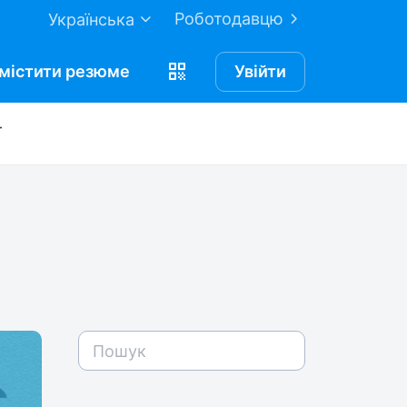
Роботодавцю
Українська
містити
резюме
Увійти
ї