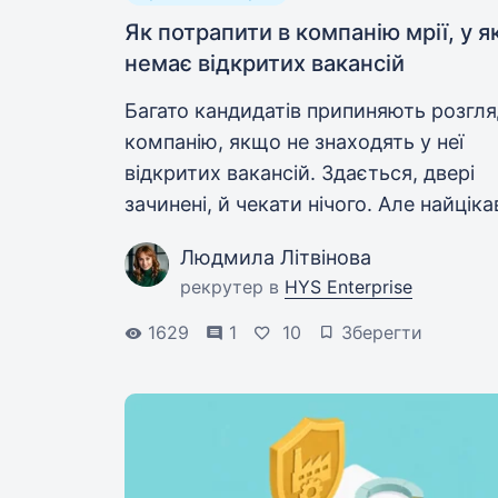
Як потрапити в компанію мрії, у я
немає відкритих вакансій
Багато кандидатів припиняють розгл
компанію, якщо не знаходять у неї
відкритих вакансій. Здається, двері
зачинені, й чекати нічого. Але найціка
можливості часто з’являються ще до 
Людмила Літвінова
як про них оголошують публічно.
рекрутер в
HYS Enterprise
1629
1
10
Зберегти