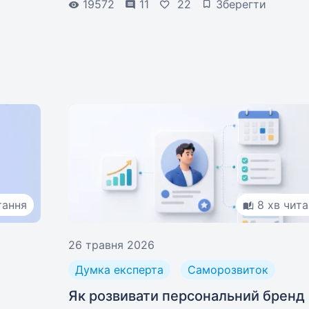
19572
11
22
Зберегти
тання
8 хв чит
26 травня 2026
Думка експерта
Саморозвиток
Як розвивати персональний бренд