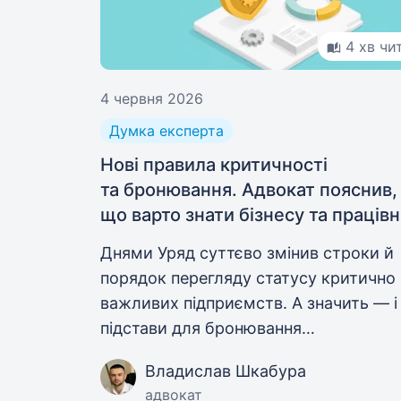
4 хв чи
4 червня 2026
Думка експерта
Нові правила критичності
та бронювання. Адвокат пояснив,
що варто знати бізнесу та праців
Днями Уряд суттєво змінив строки й
порядок перегляду статусу критично
важливих підприємств. А значить — і
підстави для бронювання
військовозобов'язаних. Work.ua звер
Владислав Шкабура
до адвоката, щоб розібратися у всіх
адвокат