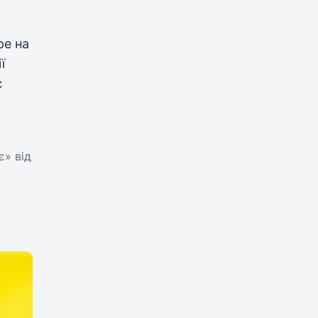
ре на
ї
є
ми.
є» від