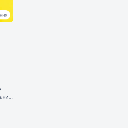
ання
у
ани,