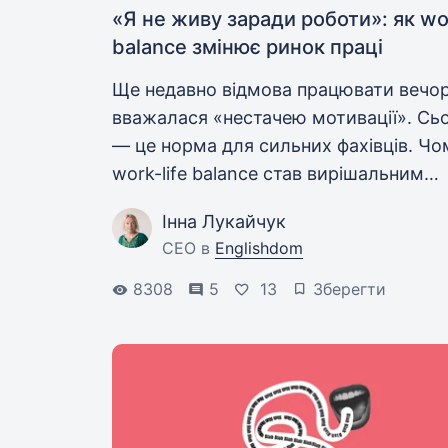
«Я не живу заради роботи»: як wor
balance змінює ринок праці
Ще недавно відмова працювати вечо
вважалася «нестачею мотивації». Сьо
— це норма для сильних фахівців. Чо
work-life balance став вирішальним
фактором на ринку праці, експерти
Інна Лукайчук
Englishdom розповіли читачам Work.u
CEO в
Englishdom
8308
5
13
Зберегти