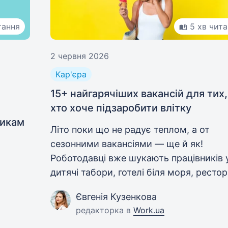
тання
5 хв чит
2 червня 2026
Кар'єра
15+ найгарячіших вакансій для тих,
хто хоче підзаробити влітку
никам
Літо поки що не радує теплом, а от
сезонними вакансіями — ще й як!
Роботодавці вже шукають працівників 
дитячі табори, готелі біля моря, рестор
магазини, розважальні локації. Серед
Євгенія Кузенкова
нувся
бенефітів: безкоштовне проживання та
редакторка в
Work.ua
харчування.