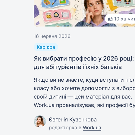
10 хв чи
16 червня 2026
Кар'єра
Як вибрати професію у 2026 році:
для абітурієнтів і їхніх батьків
Якщо ви не знаєте, куди вступати післ
класу або хочете допомогти з вибор
своїй дитині — цей матеріал для вас.
Work.ua проаналізував, які професії б
затребувані в майбутньому та на що 
Євгенія Кузенкова
спиратися при виборі закладу освіти.
редакторка в
Work.ua