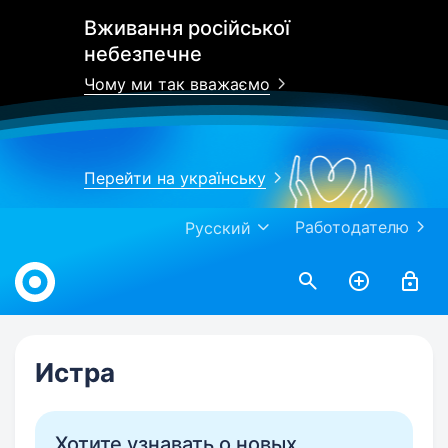
Вживання російської
небезпечне
Чому ми так вважаємо
Перейти на українську
Работодателю
Русский
Work.ua
Истра
Хотите узнавать о новых