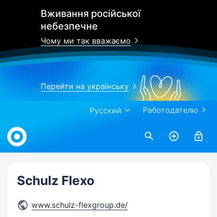
Вживання російської
небезпечне
Чому ми так вважаємо
Перейти на українську
Работодателю
Русский
Work.ua
Schulz Flexo
www.schulz-flexgroup.de/