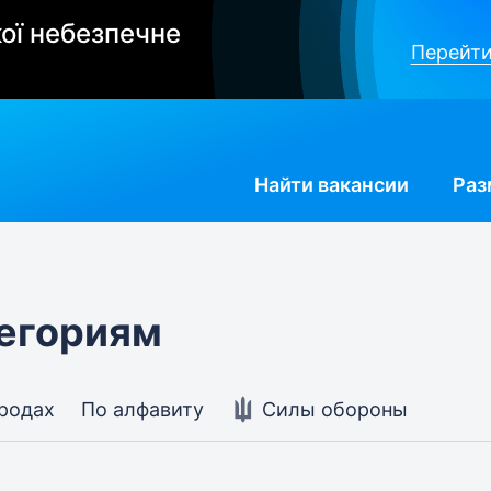
ої небезпечне
Перейти
Найти
вакансии
Раз
тегориям
ородах
По алфавиту
Силы обороны