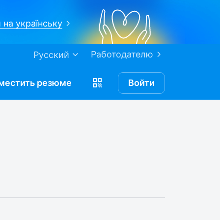
 на українську
Работодателю
Русский
местить
резюме
Войти