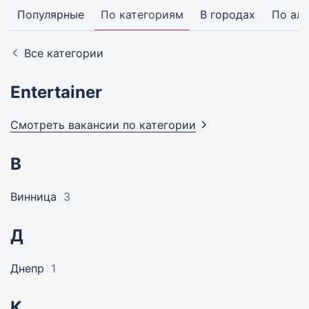
Популярные
По категориям
В городах
По ал
Все категории
Entertainer
Смотреть вакансии по
категории
В
Винница
3
Д
Днепр
1
К