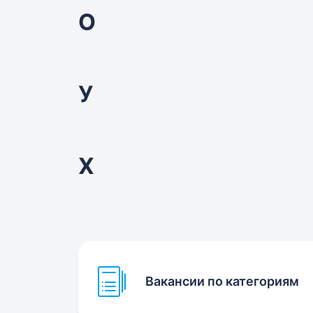
О
У
Х
Вакансии по категориям