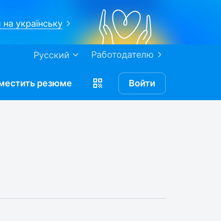
 на українську
Работодателю
Русский
местить
резюме
Войти