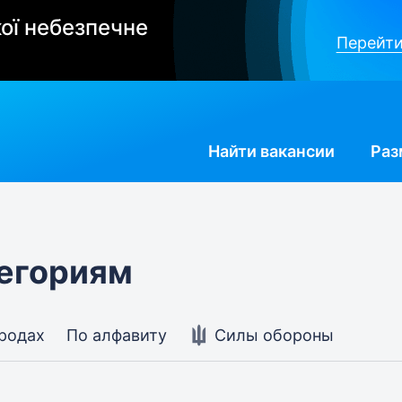
ої небезпечне
Перейти
Найти
вакансии
Раз
тегориям
ородах
По алфавиту
Силы обороны