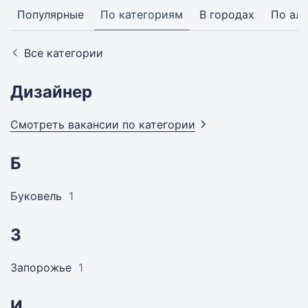
Популярные
По категориям
В городах
По ал
Все категории
Дизайнер
Смотреть вакансии по
категории
Б
Буковель
1
З
Запорожье
1
И