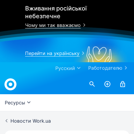
Вживання російської
небезпечне
Чому ми так вважаємо
Перейти на українську
Работодателю
Русский
Work.ua
Ресурсы
Новости Work.ua