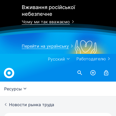
Вживання російської
небезпечне
Чому ми так вважаємо
Перейти на українську
Работодателю
Русский
Work.ua
Ресурсы
Новости рынка труда