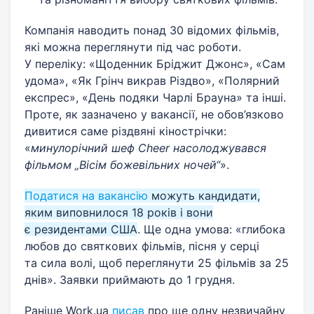
Компанія наводить понад 30 відомих фільмів,
які можна переглянути під час роботи.
У переліку: «Щоденник Бріджит Джонс», «Сам
удома», «Як Грінч викрав Різдво», «Полярний
експрес», «День подяки Чарлі Брауна» та інші.
Проте, як зазначено у вакансії, не обов’язково
дивитися саме різдвяні кінострічки:
«
минулорічний шеф Cheer насолоджувався
фільмом „Вісім божевільних ночей“
».
Податися на вакансію
можуть кандидати,
яким виповнилося 18 років і вони
є резидентами США
. Ще одна умова: «глибока
любов до святкових фільмів, пісня у серці
та сила волі, щоб переглянути 25 фільмів за 25
днів». Заявки приймають до 1 грудня.
Раніше Work.ua
писав
про ще одну незвичайну