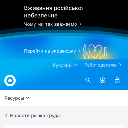
Вживання російської
небезпечне
Чому ми так вважаємо
Перейти на українську
Работодателю
Русский
Work.ua
Ресурсы
Новости рынка труда