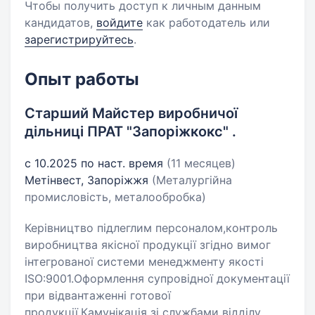
Чтобы получить доступ к личным данным
кандидатов,
войдите
как работодатель или
зарегистрируйтесь
.
Опыт работы
Старший Майстер виробничої
дільниці ПРАТ "Запоріжкокс" .
с 10.2025 по наст. время
(11 месяцев)
Метінвест, Запоріжжя
(Металургійна
промисловість, металообробка)
Керівництво підлеглим персоналом,контроль
виробництва якісної продукції згідно вимог
інтегрованої системи менеджменту якості
ISO:9001.Оформлення супровідної документації
при відвантаженні готової
продукції.Камунікація зі службами відділу