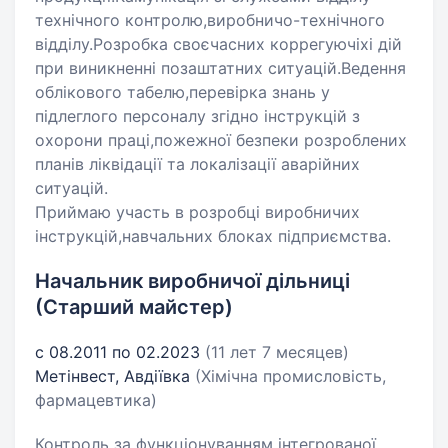
технічного контролю,виробничо-технічного
відділу.Розробка своєчасних коррегуючіхі дій
при виникненні позаштатних ситуацій.Ведення
облікового табелю,перевірка знань у
підлеглого персоналу згідно інструкцій з
охорони праці,пожежної безпеки розроблених
планів ліквідації та локалізації аварійних
ситуацій.
Приймаю участь в розробці виробничих
інструкцій,навчальних блоках підприємства.
Начальник виробничої дільниці
(Старший майстер)
с 08.2011 по 02.2023
(11 лет 7 месяцев)
Метінвест, Авдіївка
(Хімічна промисловість,
фармацевтика)
Контроль за функціонуванням інтегрованої